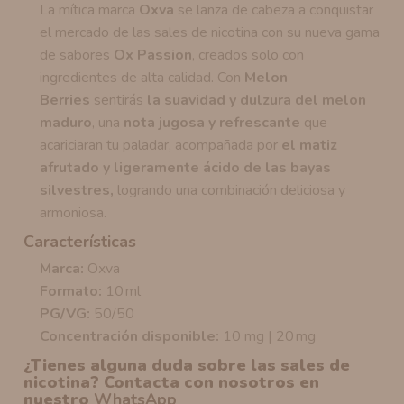
La mítica marca
Oxva
se lanza de cabeza a conquistar
el mercado de las sales de nicotina con su nueva gama
de sabores
Ox Passion
, creados solo con
ingredientes de alta calidad. Con
Melon
Berries
sentirás
la suavidad y dulzura del melon
maduro
, una
nota jugosa y refrescante
que
acariciaran tu paladar, acompañada por
el matiz
afrutado y ligeramente ácido de las bayas
silvestres,
logrando una combinación deliciosa y
armoniosa.
Características
Marca:
Oxva
Formato:
10 ml
PG/VG:
50/50
Concentración disponible:
10 mg | 20 mg
¿Tienes alguna duda sobre las sales de
nicotina? Contacta con nosotros en
nuestro
WhatsApp