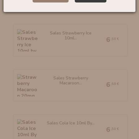
Sales Strawberry Ice
10ml...
6
,50 €
Sales Strawberry
Macaroon...
6
,50 €
Sales Cola Ice 10ml By...
6
,50 €