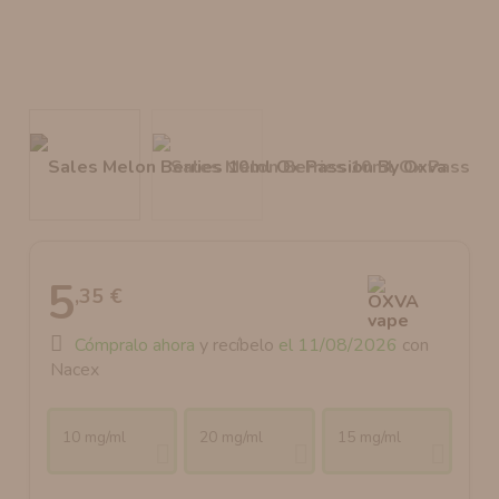
AROMANIC
ATOMIZADOR DEAD RABBIT RDA
RESISTENCIAS ARTESANALES RECOMENDADAS
ATOMIZADOR DEAD RABBIT RTA
5
,35 €
Cómpralo ahora
y recíbelo
el 11/08/2026
con
Nacex
10 mg/ml
20 mg/ml
15 mg/ml