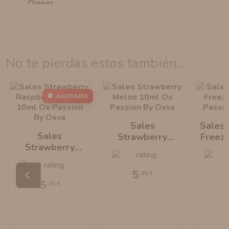
no te pierdas estos también...
AGOTADO
Sales
Sales 
Sales
Strawberry
Freez
Strawberry
Melon 10ml Ox
Passio
Raspberry
Passion By Oxva
Cherry 10ml Ox
5
,95 €
Passion By Oxva
5
,35 €