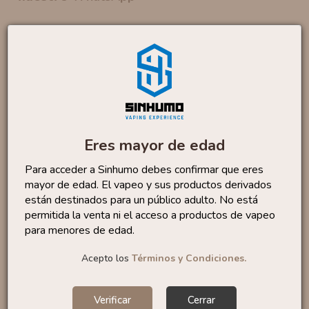
Productos similares
Sales Lemon Tart 10ml
By...
6
,50 €
Eres mayor de edad
Para acceder a Sinhumo debes confirmar que eres
Sales Bubble Gum 10ml
mayor de edad. El vapeo y sus productos derivados
By...
6
,95 €
están destinados para un público adulto. No está
permitida la venta ni el acceso a productos de vapeo
para menores de edad.
Acepto los
Términos y Condiciones.
Sales Watermelon Slices...
6
,50 €
Verificar
Cerrar