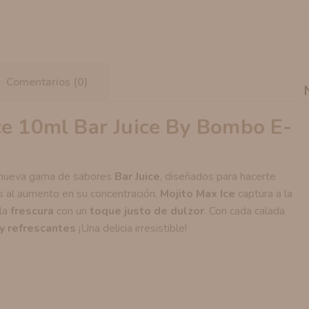
Comentarios (0)
ce 10ml Bar Juice By Bombo E-
u nueva gama de sabores
Bar Juice
, diseñados para hacerte
s al aumento en su concentración.
Mojito Max Ice
captura a la
 la
frescura
con un
toque justo de dulzor
. Con cada calada
y refrescantes
¡Una delicia irresistible!