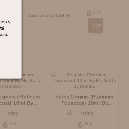
6
,50 €
Sales Cola Ice 10ml By...
peo y
Añadir
tá
dad.
spidis (Platinum
Sales Originis (Platinum
ccos) 10ml By
Tobaccos) 10ml By
bo E-Liquids
Bombo E-Liquids
6
6
,75 €
,75 €