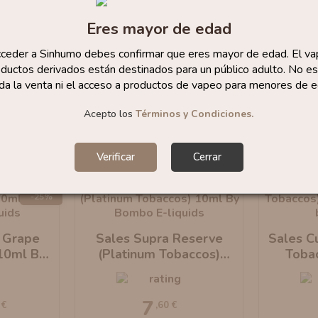
Eres mayor de edad
cceder a Sinhumo debes confirmar que eres mayor de edad. El va
ductos derivados están destinados para un público adulto. No es
da la venta ni el acceso a productos de vapeo para menores de e
Acepto los
Términos y Condiciones.
Verificar
Cerrar
-25%
 Grape
Sales Supra Reserve
Sales Cu
 10ml By
(Platinum Tobaccos)
Toba
uids
10ml By Bombo E-Liquids
Bom
7
 €
,60 €