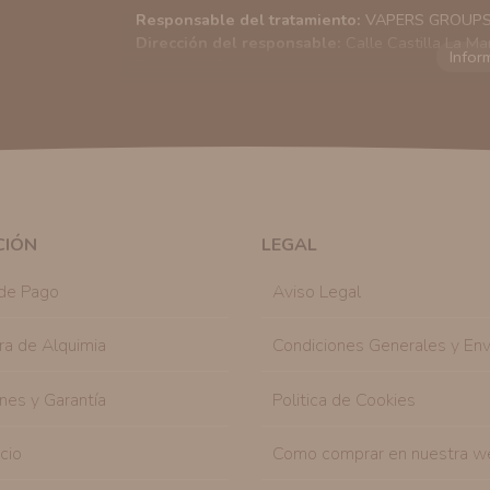
Responsable del tratamiento:
VAPERS GROUPS S
Dirección del responsable:
Calle Castilla La Ma
Finalidad:
Sus datos serán usados para poder en
tratamos sus datos
aquí
).
Publicidad:
Solo le enviaremos publicidad con su
en nuestro sitio web nos permitirá mediante la re
similares a los artículos que ha adquirido. Puede 
en cualquier momento y de forma gratuita..
Legitimación:
Únicamente trataremos sus datos co
mediante la casilla correspondiente establecida al
CIÓN
LEGAL
Destinatarios:
Con carácter general, sólo el per
autorizado podrá tener conocimiento de la inform
de Pago
Aviso Legal
Derechos:
Tiene derecho a saber qué información 
como se explica en la información adicional dispo
ra de Alquimia
Condiciones Generales y Env
nes y Garantía
Politica de Cookies
icio
Como comprar en nuestra w