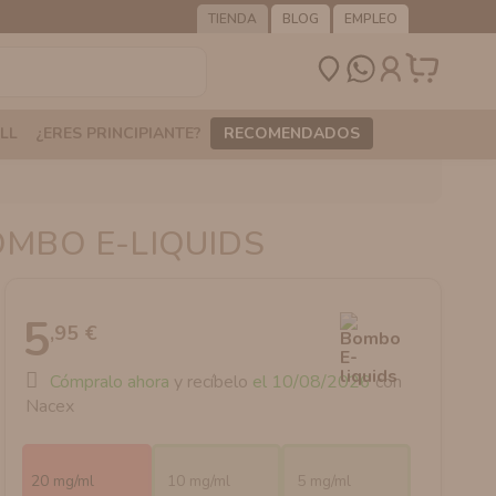
TIENDA
BLOG
EMPLEO
LL
¿ERES PRINCIPIANTE?
RECOMENDADOS
OMBO E-LIQUIDS
5
,95 €
Cómpralo ahora
y recíbelo
el 10/08/2026
con
Nacex
20 mg/ml
10 mg/ml
5 mg/ml