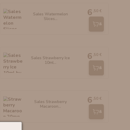
6
,50 €
Sales Watermelon
Slices...
Añadir
6
,50 €
Sales Strawberry Ice
10ml...
Añadir
6
,50 €
Sales Strawberry
Macaroon...
Añadir