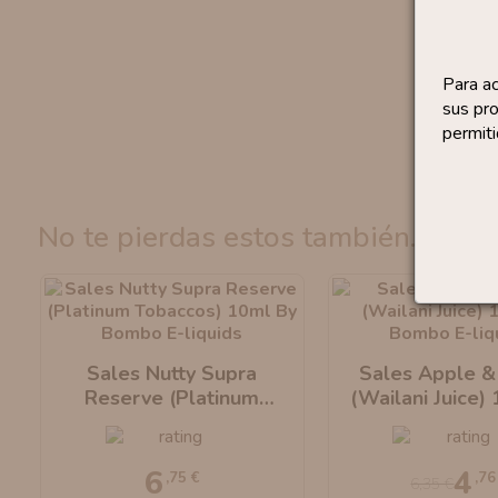
Para a
sus pro
permiti
no te pierdas estos también...
Sales Nutty Supra
Sales Apple &
Reserve (Platinum
(Wailani Juice)
Tobaccos) 10ml By
Bombo E-Liq
Bombo E-Liquids
6
4
,75 €
,76
6,35 €