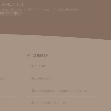
EVILLA, S.L.U.
ncha, 194. Cp: 41909. Salteras - Sevilla (España)
viarle información comercial (Puede consultar como
 autorización previa. No obstante, efectuar una compra
lación contractual informarle y ofrecerle promociones
solicitar la cancelación de comunicaciones comerciales
n su consentimiento previo, que podrá facilitarnos
 efecto.
MI CUENTA
sonal de nuestra entidad que esté debidamente
ación que le pedimos.
Mi cuenta
tenemos sobre usted, corregirla y eliminarla, tal y
nible en nuestra página web.
íos
Mis pedidos
Modificación de pedido ya realizado
eb
Mis vales descuento