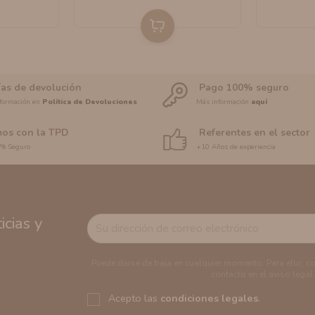
ías de devolución
Pago 100% seguro
formación en
Política de Devoluciones
Más información
aquí
os con la TPD
Referentes en el sector
0% Seguro
+10 Años de experiencia
cias y
Puede darse de baja en cualquier momento. Para ello, c
contacto en el aviso legal.
Acepto las
condiciones legales
.