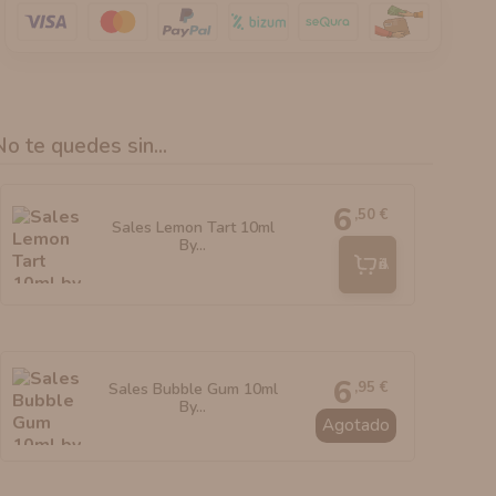
No te quedes sin...
6
,50 €
Sales Lemon Tart 10ml
By...
Añadir
6
,95 €
Sales Bubble Gum 10ml
By...
Agotado