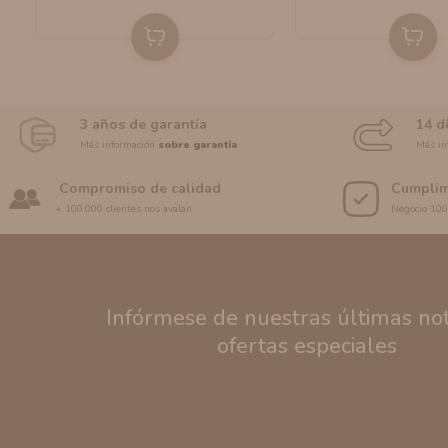
3 años de garantía
14 d
Más información
sobre garantía
Más in
Compromiso de calidad
Cumplim
+ 100.000 clientes nos avalan
Negocio 10
Infórmese de nuestras últimas noti
ofertas especiales