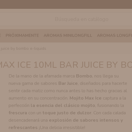
E
PRÓXIMAMENTE
AROMAS MINILONGFILL
AROMAS LONGFI
 juice by bombo e-liquids
MAX ICE 10ML BAR JUICE BY B
De la mano de la afamada marca
Bombo
, nos llega su
nueva gama de sabores
Bar Juice
, diseñados para hacerte
sentir cada matiz como nunca antes lo has hecho gracias al
aumento en su concentración.
Mojito Max Ice
captura a la
perfección
la esencia del clásico mojito
, fusionando la
frescura
con un
toque justo de dulzor
. Con cada calada
desencadenará una
explosión de sabores intensos y
refrescantes
¡Una delicia irresistible!