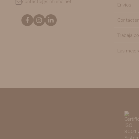
contacto@sinhumo.net
Envíos
Contácte
Trabaja c
Las mejor