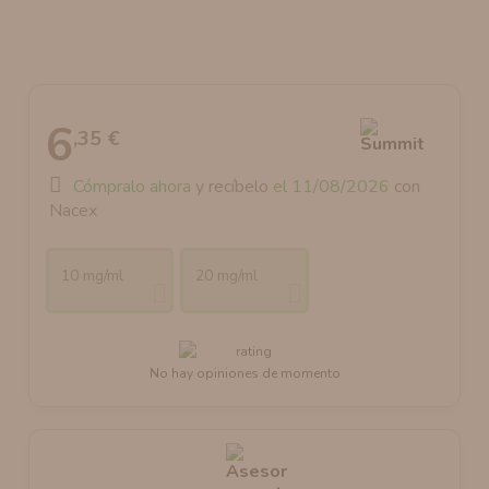
AROMANIC
ATOMIZADOR DEAD RABBIT RDA
RESISTENCIAS ARTESANALES RECOMENDADAS
ATOMIZADOR DEAD RABBIT RTA
6
,35 €
Cómpralo ahora
y recíbelo
el 11/08/2026
con
Nacex
10 mg/ml
20 mg/ml
No hay opiniones de momento