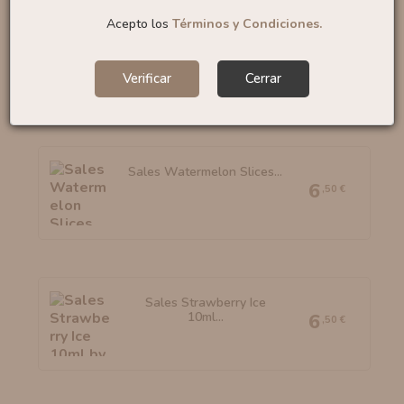
Acepto los
Términos y Condiciones.
Sales Bubble Gum 10ml
By...
6
,95 €
Verificar
Cerrar
Sales Watermelon Slices...
6
,50 €
Sales Strawberry Ice
10ml...
6
,50 €