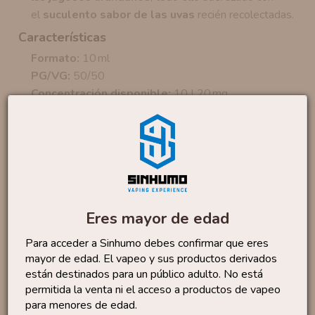
el
suculento sabor de las uvas
recién recolectadas.
Características
Formato:
10 ml
PG/VG:
50/50
Concentración disponible:
10 | 20 mg
¿Tienes alguna duda sobre las sales de
nicotina? Contacta con nosotros en
nuestro
WhatsApp
Productos similares
Eres mayor de edad
Para acceder a Sinhumo debes confirmar que eres
Sales Lemon Tart 10ml
By...
6
mayor de edad. El vapeo y sus productos derivados
,50 €
están destinados para un público adulto. No está
permitida la venta ni el acceso a productos de vapeo
para menores de edad.