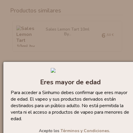
Productos similares
Sales Lemon Tart 10ml
By...
6
,50 €
Sales Bubble Gum 10ml
By...
6
,95 €
Eres mayor de edad
Para acceder a Sinhumo debes confirmar que eres mayor
de edad. El vapeo y sus productos derivados están
destinados para un público adulto. No está permitida la
venta ni el acceso a productos de vapeo para menores de
Sales Watermelon Slices...
edad.
6
,50 €
Acepto los
Términos y Condiciones.