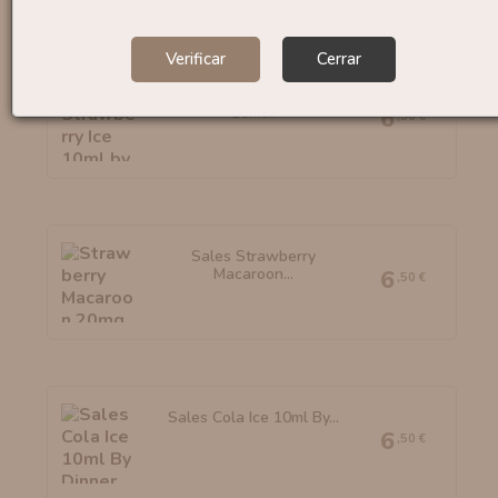
Verificar
Cerrar
Sales Strawberry Ice
10ml...
6
,50 €
Sales Strawberry
Macaroon...
6
,50 €
Sales Cola Ice 10ml By...
6
,50 €