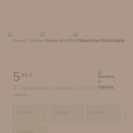
AROMANIC
ATOMIZADOR DEAD RABBIT RDA
RESISTENCIAS ARTESANALES RECOMENDADAS
ATOMIZADOR DEAD RABBIT RTA
5
,95 €
Cómpralo ahora
y recíbelo
el 11/08/2026
con
Nacex
20 mg/ml
10 mg/ml
5 mg/ml
15 mg/ml