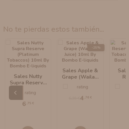
no te pierdas estos también...
-25%
Sales Apple &
Sale
Sales Nutty
Grape (Wailani
Re
Supra Reserve
Juice) 10ml By
(Pl
(Platinum
Bombo E-Liquids
Tobac
Tobaccos) 10ml
By B
4
,76 €
6,35 €
By Bombo E-
Li
6
,75 €
Liquids