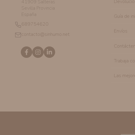
Devolucio
41909 Salteras
Sevilla Provincia
España
Guía de in
689754620
Envíos
contacto@sinhumo.net
Contácte
Trabaja c
Las mejor