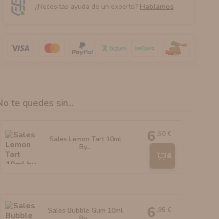
¿Necesitas ayuda de un experto?
Hablamos
No te quedes sin...
6
,50 €
Sales Lemon Tart 10ml
By...
Añadir
6
,95 €
Sales Bubble Gum 10ml
By...