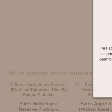
Para a
sus pro
permiti
no te pierdas estos también...
Sales Nutty Supra
Sales Apple &
Reserve (Platinum
(Wailani Juice)