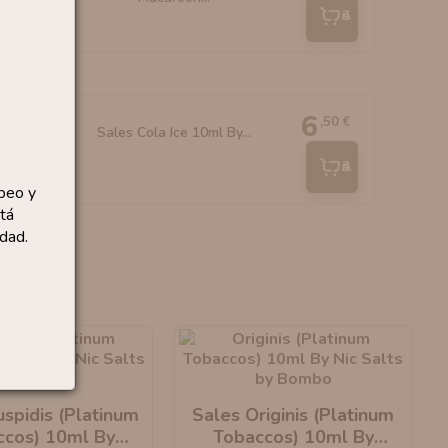
Añadir
6
,50 €
Sales Cola Ice 10ml By...
Añadir
peo y
tá
dad.
spidis (Platinum
Sales Originis (Platinum
ccos) 10ml By
Tobaccos) 10ml By