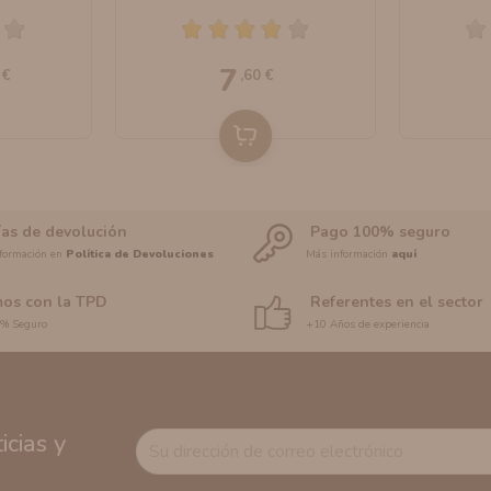
uids
10ml By Bombo E-Liquids
Bom
7
 €
,60 €
ías de devolución
Pago 100% seguro
formación en
Política de Devoluciones
Más información
aquí
os con la TPD
Referentes en el sector
0% Seguro
+10 Años de experiencia
cias y