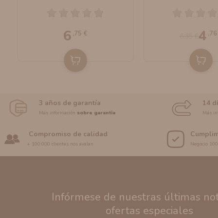
Tobaccos) 10ml By
Bombo E-Liq
Bombo E-Liquids
6
4
,75 €
,76
6,35 €
3 años de garantía
14 d
Más información
sobre garantía
Más in
Compromiso de calidad
Cumplim
+ 100.000 clientes nos avalan
Negocio 10
Infórmese de nuestras últimas noti
ofertas especiales