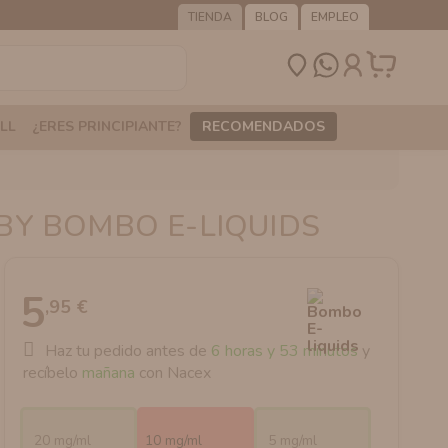
TIENDA
BLOG
EMPLEO
LL
¿ERES PRINCIPIANTE?
RECOMENDADOS
BY BOMBO E-LIQUIDS
5
,95 €
Haz tu pedido antes de
6 horas y 53 minutos
y
recíbelo
mañana
con Nacex
20 mg/ml
10 mg/ml
5 mg/ml