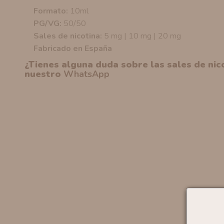
Formato:
10ml
PG/VG:
50/50
Sales de nicotina:
5 mg | 10 mg | 20 mg
Fabricado en España
¿Tienes alguna duda sobre las sales de ni
nuestro
WhatsApp