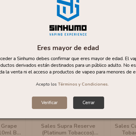
Eres mayor de edad
cceder a Sinhumo debes confirmar que eres mayor de edad. El va
ductos derivados están destinados para un público adulto. No es
da la venta ni el acceso a productos de vapeo para menores de e
Acepto los
Términos y Condiciones.
Verificar
Cerrar
-25%
 Grape
Sales Supra Reserve
Sales Cu
 10ml By
(Platinum Tobaccos)
Toba