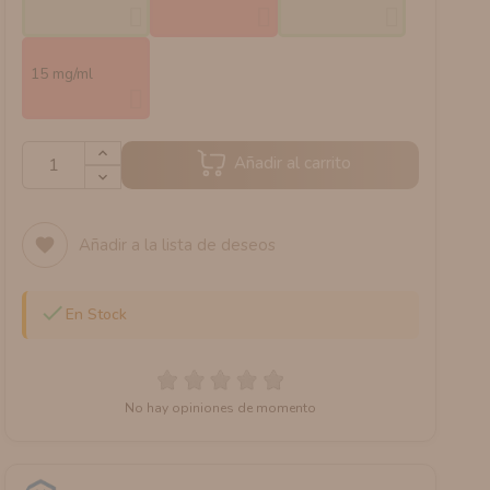
15 mg/ml
Añadir al carrito
Añadir a la lista de deseos
favorite

En Stock
No hay opiniones de momento