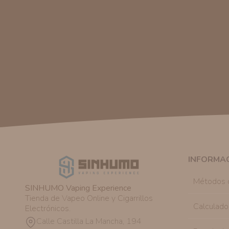
INFORMA
Métodos 
SINHUMO Vaping Experience
Tienda de Vapeo Online y Cigarrillos
Calculado
Electrónicos.
Calle Castilla La Mancha, 194