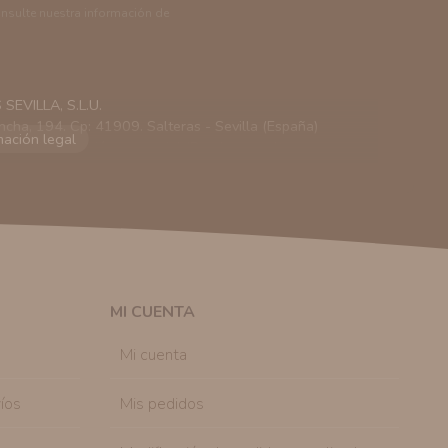
onsulte nuestra información de
EVILLA, S.L.U.
ncha, 194. Cp: 41909. Salteras - Sevilla (España)
viarle información comercial (Puede consultar como
 autorización previa. No obstante, efectuar una compra
lación contractual informarle y ofrecerle promociones
solicitar la cancelación de comunicaciones comerciales
n su consentimiento previo, que podrá facilitarnos
 efecto.
MI CUENTA
sonal de nuestra entidad que esté debidamente
ación que le pedimos.
Mi cuenta
tenemos sobre usted, corregirla y eliminarla, tal y
nible en nuestra página web.
íos
Mis pedidos