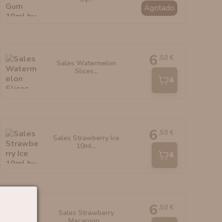
Agotado
6
,50 €
Sales Watermelon
Slices...
Añadir
6
,50 €
Sales Strawberry Ice
10ml...
Añadir
6
,50 €
Sales Strawberry
Macaroon...