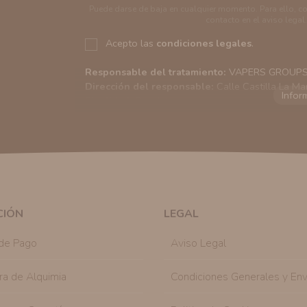
Puede darse de baja en cualquier momento. Para ello, c
contacto en el aviso legal.
Acepto las
condiciones legales
.
Responsable del tratamiento:
VAPERS GROUPS S
Dirección del responsable:
Calle Castilla La Ma
Finalidad:
Sus datos serán usados para poder en
tratamos sus datos
aquí
).
Publicidad:
Solo le enviaremos publicidad con su
en nuestro sitio web nos permitirá mediante la re
similares a los artículos que ha adquirido. Puede 
en cualquier momento y de forma gratuita..
Legitimación:
Únicamente trataremos sus datos co
mediante la casilla correspondiente establecida al
CIÓN
LEGAL
Destinatarios:
Con carácter general, sólo el per
autorizado podrá tener conocimiento de la inform
de Pago
Aviso Legal
Derechos:
Tiene derecho a saber qué información 
como se explica en la información adicional dispo
ra de Alquimia
Condiciones Generales y Env