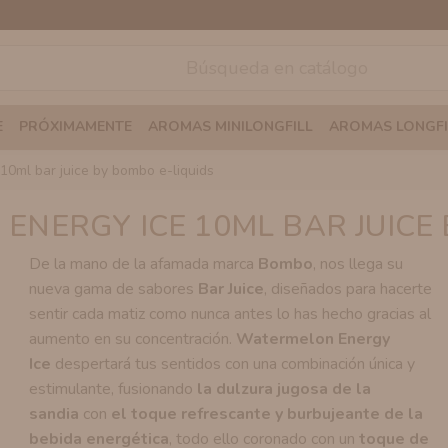
E
PRÓXIMAMENTE
AROMAS MINILONGFILL
AROMAS LONGFI
10ml bar juice by bombo e-liquids
ENERGY ICE 10ML BAR JUICE 
De la mano de la afamada marca
Bombo
, nos llega su
nueva gama de sabores
Bar Juice
, diseñados para hacerte
sentir cada matiz como nunca antes lo has hecho gracias al
aumento en su concentración.
Watermelon Energy
Ice
despertará tus sentidos con una combinación única y
estimulante, fusionando
la dulzura jugosa de la
sandia
con
el toque refrescante y burbujeante de la
bebida energética
, todo ello coronado con un
toque de