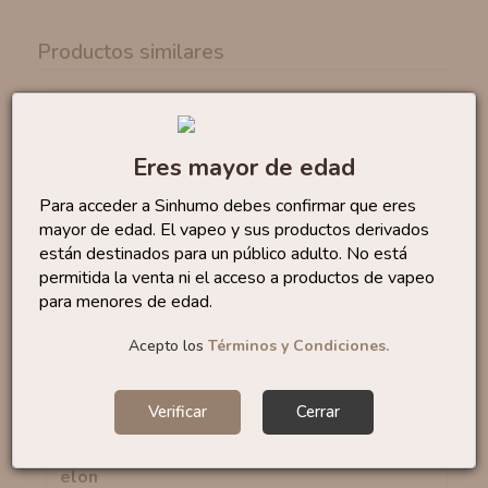
Productos similares
Sales Lemon Tart 10ml
By...
6
,50 €
Eres mayor de edad
Para acceder a Sinhumo debes confirmar que eres
mayor de edad. El vapeo y sus productos derivados
están destinados para un público adulto. No está
permitida la venta ni el acceso a productos de vapeo
Sales Bubble Gum 10ml
By...
6
para menores de edad.
,95 €
Acepto los
Términos y Condiciones.
Verificar
Cerrar
Sales Watermelon Slices...
6
,50 €