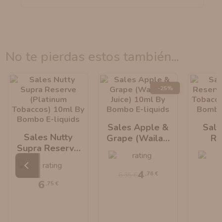
no te pierdas estos también...
-25%
Sales Apple &
Sale
Sales Nutty
Grape (Wailani
Re
Supra Reserve
Juice) 10ml By
(Pl
(Platinum
Bombo E-Liquids
Tobac
Tobaccos) 10ml
By B
4
,76 €
6,35 €
By Bombo E-
Li
6
,75 €
Liquids