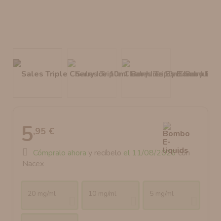
AROMANIC
ATOMIZADOR DEAD RABBIT RDA
RESISTENCIAS ARTESANALES RECOMENDADAS
ATOMIZADOR DEAD RABBIT RTA
5
,95 €
Cómpralo ahora
y recíbelo
el 11/08/2026
con
Nacex
20 mg/ml
10 mg/ml
5 mg/ml