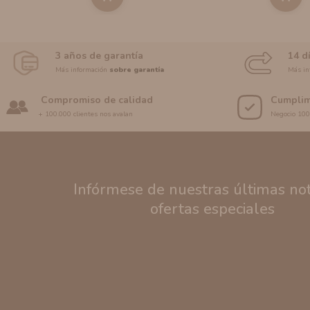
3 años de garantía
14 d
Más información
sobre garantía
Más in
Compromiso de calidad
Cumplim
+ 100.000 clientes nos avalan
Negocio 10
Infórmese de nuestras últimas noti
ofertas especiales