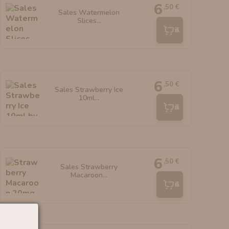
6
,50 €
Sales Watermelon
Slices...
Añadir
6
,50 €
Sales Strawberry Ice
10ml...
Añadir
6
,50 €
Sales Strawberry
Macaroon...
Añadir