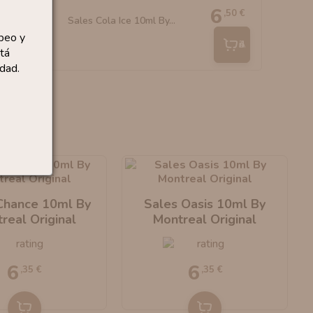
6
,50 €
Sales Cola Ice 10ml By...
peo y
Añadir
tá
dad.
Chance 10ml By
Sales Oasis 10ml By
real Original
Montreal Original
6
6
,35 €
,35 €