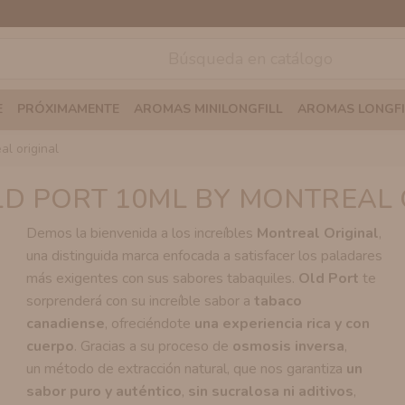
E
PRÓXIMAMENTE
AROMAS MINILONGFILL
AROMAS LONGFI
al original
LD PORT 10ML BY MONTREAL 
Demos la bienvenida a los increíbles
Montreal Original
,
una distinguida marca enfocada a satisfacer los paladares
más exigentes con sus sabores tabaquiles.
Old Port
te
sorprenderá con su increíble sabor a
tabaco
canadiense
, ofreciéndote
una experiencia rica y con
cuerpo
. Gracias a su proceso de
osmosis inversa
,
un método de extracción natural, que nos garantiza
un
sabor puro y auténtico
,
sin sucralosa ni aditivos
,