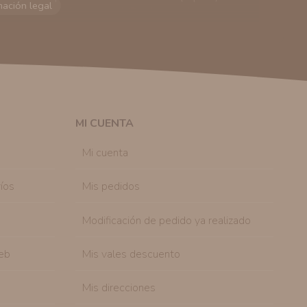
viarle información comercial (Puede consultar como
 autorización previa. No obstante, efectuar una compra
lación contractual informarle y ofrecerle promociones
solicitar la cancelación de comunicaciones comerciales
n su consentimiento previo, que podrá facilitarnos
 efecto.
MI CUENTA
sonal de nuestra entidad que esté debidamente
ación que le pedimos.
Mi cuenta
tenemos sobre usted, corregirla y eliminarla, tal y
nible en nuestra página web.
íos
Mis pedidos
Modificación de pedido ya realizado
eb
Mis vales descuento
Mis direcciones