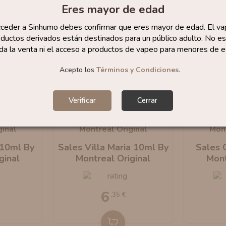
Eres mayor de edad
cceder a Sinhumo debes confirmar que eres mayor de edad. El va
ductos derivados están destinados para un público adulto. No es
da la venta ni el acceso a productos de vapeo para menores de e
Acepto los
Términos y Condiciones.
Verificar
Cerrar
 10ml By
Sales Villa Maria 10ml By
Sales 
ginal
Montreal Original
Mont
6
,35 €