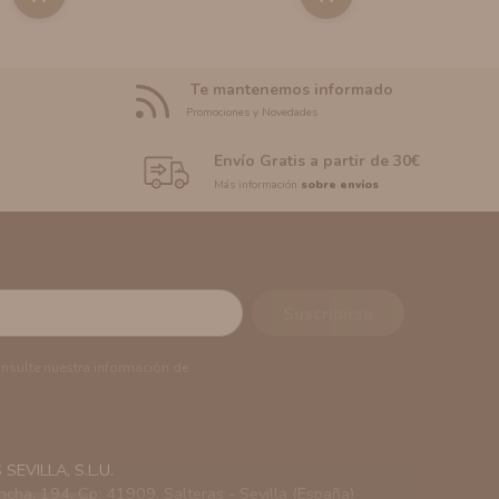
Te mantenemos informado
Promociones y Novedades
Envío Gratis a partir de 30€
Más información
sobre envíos
onsulte nuestra información de
EVILLA, S.L.U.
ncha, 194. Cp: 41909. Salteras - Sevilla (España)