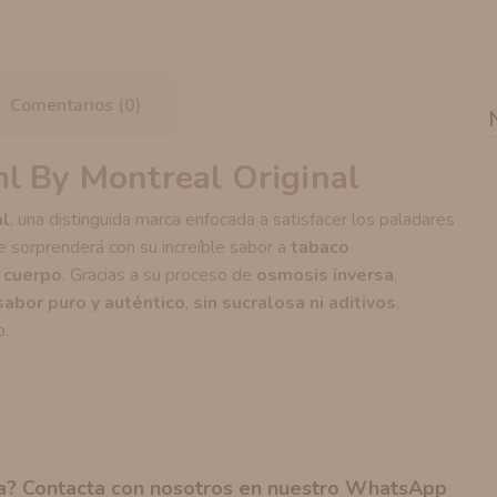
Comentarios (0)
l By Montreal Original
al
, una distinguida marca enfocada a satisfacer los paladares
e sorprenderá con su increíble sabor a
tabaco
n cuerpo
. Gracias a su proceso de
osmosis inversa
,
sabor puro y auténtico
,
sin sucralosa ni aditivos
,
o.
na? Contacta con nosotros en nuestro
WhatsApp