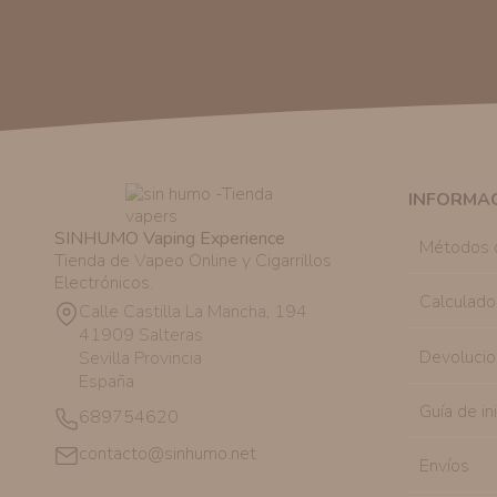
INFORMA
SINHUMO Vaping Experience
Métodos 
Tienda de Vapeo Online y Cigarrillos
Electrónicos.
Calculado
Calle Castilla La Mancha, 194
41909 Salteras
Devolucio
Sevilla Provincia
España
Guía de in
689754620
contacto@sinhumo.net
Envíos