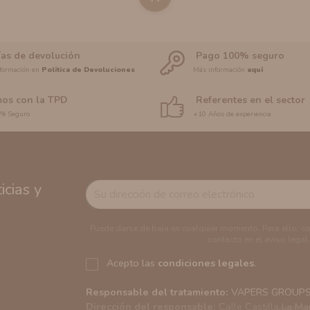
ías de devolución
Pago 100% seguro
formación en
Política de Devoluciones
Más información
aquí
os con la TPD
Referentes en el sector
0% Seguro
+10 Años de experiencia
cias y
Puede darse de baja en cualquier momento. Para ello, c
contacto en el aviso legal.
Acepto las
condiciones legales
.
Responsable del tratamiento:
VAPERS GROUPS S
Dirección del responsable:
Calle Castilla La Ma