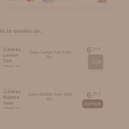
No te quedes sin...
6
,50 €
Sales Lemon Tart 10ml
By...
Añadir
6
,95 €
Sales Bubble Gum 10ml
By...
Agotado