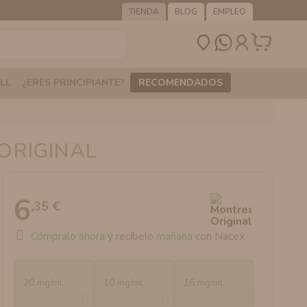
TIENDA
BLOG
EMPLEO
LL
¿ERES PRINCIPIANTE?
RECOMENDADOS
ORIGINAL
6
,35 €
Cómpralo ahora
y recíbelo
mañana
con Nacex
20 mg/ml
10 mg/ml
15 mg/ml