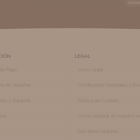
Finalidad:
Sus datos serán usados para poder en
tratamos sus datos
aquí
).
Publicidad:
Solo le enviaremos publicidad con su
en nuestro sitio web nos permitirá mediante la re
similares a los artículos que ha adquirido. Puede 
en cualquier momento y de forma gratuita..
Legitimación:
Únicamente trataremos sus datos co
mediante la casilla correspondiente establecida al
CIÓN
LEGAL
Destinatarios:
Con carácter general, sólo el per
autorizado podrá tener conocimiento de la inform
de Pago
Aviso Legal
Derechos:
Tiene derecho a saber qué información 
como se explica en la información adicional dispo
ra de Alquimia
Condiciones Generales y Env
nes y Garantía
Politica de Cookies
icio
Como comprar en nuestra w
Sus datos seguros