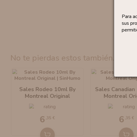
Para a
sus pro
permiti
no te pierdas estos también...
Sales Rodeo 10ml By
Sales Canadian
Montreal Original
Montreal Ori
6
6
,35 €
,35 €