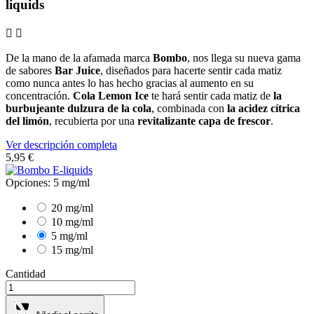
liquids


De la mano de la afamada marca
Bombo
, nos llega su nueva gama
de sabores
Bar Juice
, diseñados para hacerte sentir cada matiz
como nunca antes lo has hecho gracias al aumento en su
concentración.
Cola Lemon Ice
te hará sentir cada matiz de
la
burbujeante dulzura de la cola
, combinada con
la acidez cítrica
del limón
, recubierta por una
revitalizante capa de frescor
.
Ver descripción completa
5
,95 €
Opciones: 5 mg/ml
20 mg/ml
10 mg/ml
5 mg/ml
15 mg/ml
Cantidad