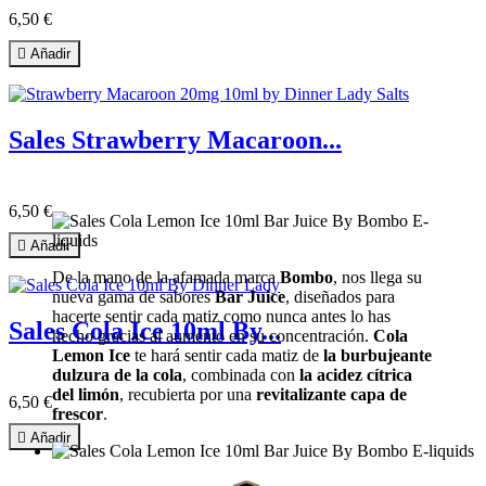
6,50 €

Añadir
6
Sales Strawberry Macaroon...
6,50 €

Añadir
De la mano de la afamada marca
Bombo
, nos llega su
nueva gama de sabores
Bar Juice
, diseñados para
hacerte sentir cada matiz como nunca antes lo has
Sales Cola Ice 10ml By...
hecho gracias al aumento en su concentración.
Cola
Lemon Ice
te hará sentir cada matiz de
la burbujeante
dulzura de la cola
, combinada con
la acidez cítrica
del limón
, recubierta por una
revitalizante capa de
6,50 €
frescor
.

Añadir