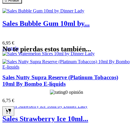

Añadir
Sales Bubble Gum 10ml by...
6,95 €
No te pierdas estos también...
Agotado
Sales Watermelon Slices...
Sales Nutty Supra Reserve (Platinum Tobaccos)
10ml By Bombo E-liquids
6,50 €
0 opinión

Añadir
6
,75 €
Sales Strawberry Ice 10ml...