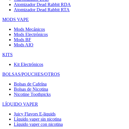
Atomizador Dead Rabbit RDA
Atomizador Dead Rabbit RTA
MODS VAPE
Mods Mecánicos
Mods Electrónicos
Mods BF
Mods AIO
KITS
Kit Electrónicos
BOLSAS/POUCHES/OTROS
Bolsas de Cafeína
Bolsas de Nicotina
Nicotine Toothpicks
LÍQUIDO VAPER
Juicy Flavors E-liquids
Líquido vaper sin nicotina
Líquido vaper con nicotina