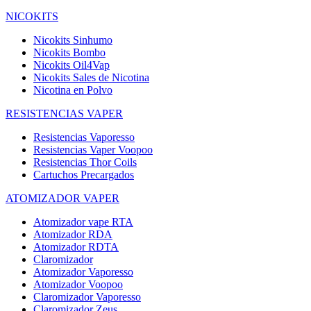
NICOKITS
Nicokits Sinhumo
Nicokits Bombo
Nicokits Oil4Vap
Nicokits Sales de Nicotina
Nicotina en Polvo
RESISTENCIAS VAPER
Resistencias Vaporesso
Resistencias Vaper Voopoo
Resistencias Thor Coils
Cartuchos Precargados
ATOMIZADOR VAPER
Atomizador vape RTA
Atomizador RDA
Atomizador RDTA
Claromizador
Atomizador Vaporesso
Atomizador Voopoo
Claromizador Vaporesso
Claromizador Zeus