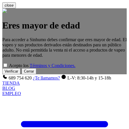
close
Eres mayor de edad
Para acceder a Sinhumo debes confirmar que eres mayor de edad. El
vapeo y sus productos derivados están destinados para un público
adulto. No está permitida la venta ni el acceso a productos de vapeo
para menores de edad.
Acepto los
Términos y Condiciones.
Verificar
Cerrar
689 754 620
¿Te llamamos?
L-V: 8:30-14h y 15-18h
TIENDA
BLOG
EMPLEO