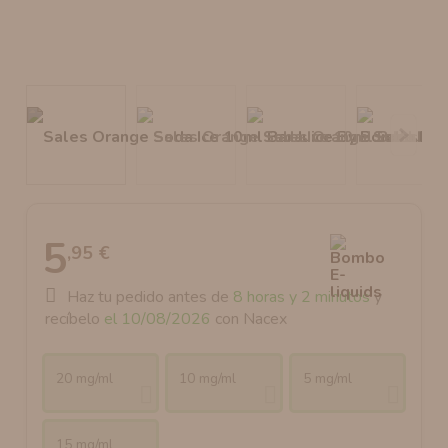
AROMANIC
ATOMIZADOR DEAD RABBIT RDA
RESISTENCIAS ARTESANALES RECOMENDADAS
ATOMIZADOR DEAD RABBIT RTA
5
,95 €
Haz tu pedido antes de
8 horas y 2 minutos
y
recíbelo
el 10/08/2026
con Nacex
20 mg/ml
10 mg/ml
5 mg/ml
15 mg/ml