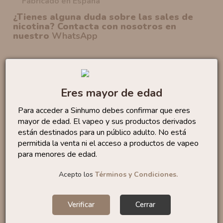
Fabricado en España
¿Tienes alguna duda sobre las sales de
nicotina? Contacta con nosotros en
nuestro
WhatsApp
No te quedes sin...
Eres mayor de edad
Sales Lemon Tart 10ml
By...
6
,50 €
Para acceder a Sinhumo debes confirmar que eres
mayor de edad. El vapeo y sus productos derivados
están destinados para un público adulto. No está
permitida la venta ni el acceso a productos de vapeo
para menores de edad.
Sales Bubble Gum 10ml
Acepto los
Términos y Condiciones.
By...
6
,95 €
Verificar
Cerrar