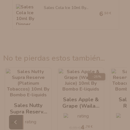
Sales Cola Ice 10ml By...
6
,50 €
no te pierdas estos también...
-25%
Sales Apple &
Sale
Sales Nutty
Grape (Wailani
Re
Supra Reserve
Juice) 10ml By
(Pl
(Platinum
Bombo E-Liquids
Tobac
Tobaccos) 10ml
By B
4
,76 €
6,35 €