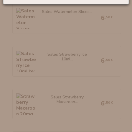
Sales Watermelon Slices...
6
,50 €
Sales Strawberry Ice
10ml...
6
,50 €
Sales Strawberry
Macaroon...
6
,50 €