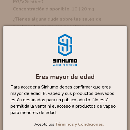
PG/VG:
50/50
Concentración disponible:
10 | 20 mg
¿Tienes alguna duda sobre las sales de
nicotina? Contacta con nosotros en
nuestro
WhatsApp
No te quedes sin...
Sales Lemon Tart 10ml
Eres mayor de edad
By...
6
,50 €
Para acceder a Sinhumo debes confirmar que eres
mayor de edad. El vapeo y sus productos derivados
están destinados para un público adulto. No está
permitida la venta ni el acceso a productos de vapeo
para menores de edad.
Sales Bubble Gum 10ml
By...
6
,95 €
Acepto los
Términos y Condiciones.