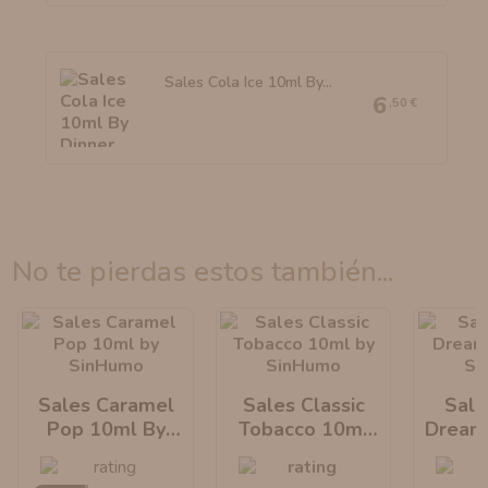
Sales Cola Ice 10ml By...
6
,50 €
no te pierdas estos también...
Sales Caramel
Sales Classic
Sale
Pop 10ml By
Tobacco 10ml
Dream
Sinhumo
By Sinhumo
Si