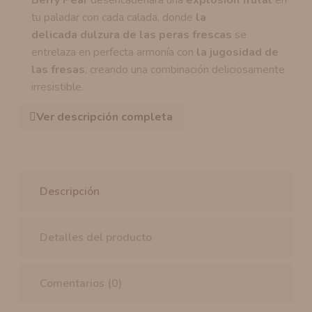
Berry Pear
desencadenará una
explosión frutal
en
tu paladar con cada calada, donde
la
delicada dulzura de las peras frescas
se
entrelaza en perfecta armonía con
la jugosidad de
las fresas
, creando una combinación deliciosamente
irresistible.
Ver descripción completa
Descripción
Detalles del producto
Comentarios (0)