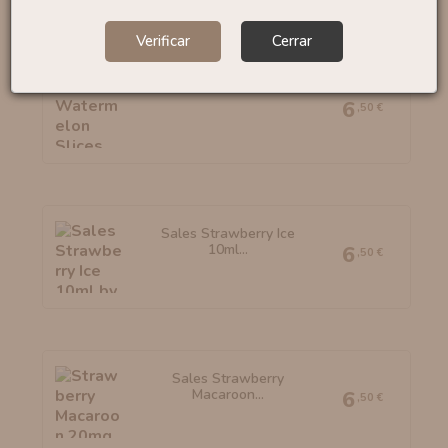
Verificar
Cerrar
Sales Watermelon Slices...
6
,50 €
Sales Strawberry Ice
10ml...
6
,50 €
Sales Strawberry
Macaroon...
6
,50 €