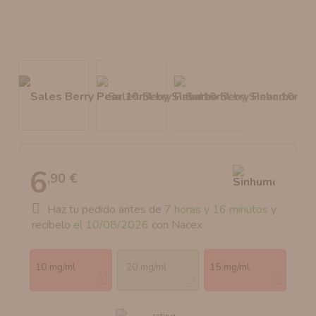
AROMANIC
ATOMIZADOR DEAD RABBIT RDA
RESISTENCIAS ARTESANALES RECOMENDADAS
ATOMIZADOR DEAD RABBIT RTA
6
,90 €
Haz tu pedido antes de
7 horas y 16 minutos
y
recíbelo
el 10/08/2026
con Nacex
10 mg/ml
20 mg/ml
15 mg/ml