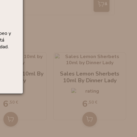
Añadir
peo y
tá
dad.
ango Ice 10ml By
Sales Lemon Sherbets
inner Lady
10ml By Dinner Lady
6
6
,50 €
,50 €