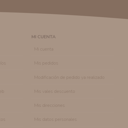
 autorización previa. No obstante, efectuar una compra
lación contractual informarle y ofrecerle promociones
solicitar la cancelación de comunicaciones comerciales
n su consentimiento previo, que podrá facilitarnos
 efecto.
MI CUENTA
sonal de nuestra entidad que esté debidamente
ación que le pedimos.
Mi cuenta
tenemos sobre usted, corregirla y eliminarla, tal y
nible en nuestra página web.
íos
Mis pedidos
Modificación de pedido ya realizado
eb
Mis vales descuento
Mis direcciones
tos
Mis datos personales