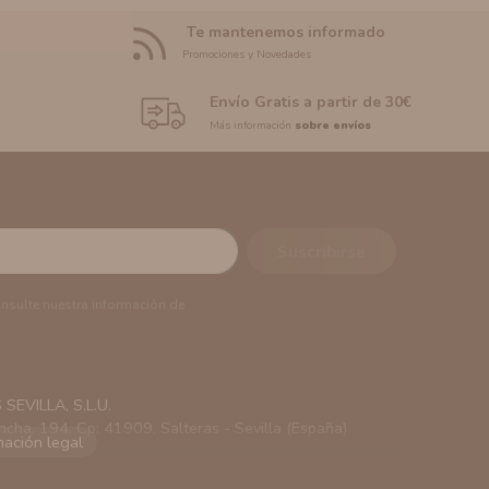
Te mantenemos informado
Promociones y Novedades
Envío Gratis a partir de 30€
Más información
sobre envíos
onsulte nuestra información de
EVILLA, S.L.U.
ncha, 194. Cp: 41909. Salteras - Sevilla (España)
viarle información comercial (Puede consultar como