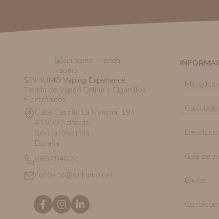
INFORMA
SINHUMO Vaping Experience
Métodos 
Tienda de Vapeo Online y Cigarrillos
Electrónicos.
Calculado
Calle Castilla La Mancha, 194
41909 Salteras
Devolucio
Sevilla Provincia
España
Guía de in
689754620
contacto@sinhumo.net
Envíos
Contácte