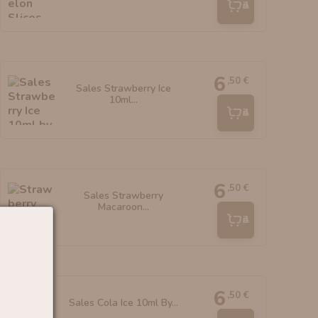
Añadir
6
,50 €
Sales Strawberry Ice
10ml...
Añadir
6
,50 €
Sales Strawberry
Macaroon...
Añadir
6
,50 €
Sales Cola Ice 10ml By...