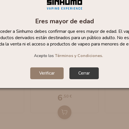
Eres mayor de edad
cceder a Sinhumo debes confirmar que eres mayor de edad. El va
ductos derivados están destinados para un público adulto. No es
da la venta ni el acceso a productos de vapeo para menores de e
Acepto los
Términos y Condiciones.
AGOTADO
 10ml By
Sales Purple Rain 10ml
Sales M
Verificar
Cerrar
dy
By Dinner Lady
D
6
,50 €