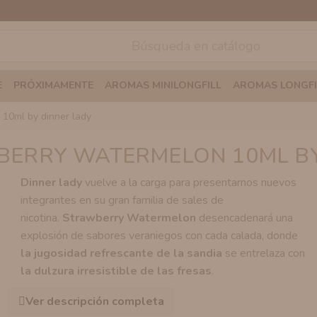
E
PRÓXIMAMENTE
AROMAS MINILONGFILL
AROMAS LONGFI
 10ml by dinner lady
BERRY WATERMELON 10ML BY
Dinner lady
vuelve a la carga para presentarnos nuevos
integrantes en su gran familia de sales de
nicotina.
Strawberry Watermelon
desencadenará una
explosión de sabores veraniegos con cada calada, donde
la jugosidad refrescante de la sandia
se entrelaza con
la dulzura irresistible de las fresas
.
Ver descripción completa