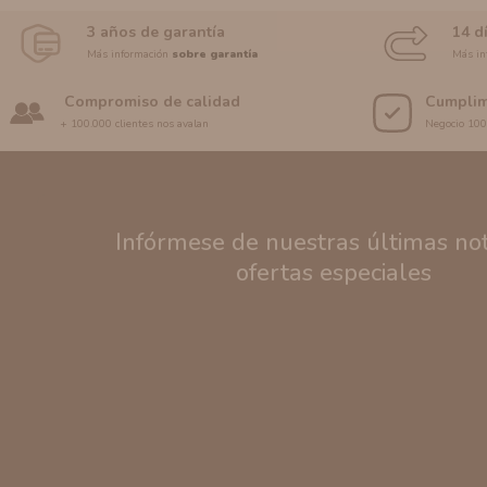
3 años de garantía
14 d
Más información
sobre garantía
Más in
Compromiso de calidad
Cumplim
+ 100.000 clientes nos avalan
Negocio 10
Infórmese de nuestras últimas noti
ofertas especiales