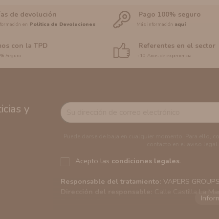
ías de devolución
Pago 100% seguro
formación en
Política de Devoluciones
Más información
aquí
os con la TPD
Referentes en el sector
0% Seguro
+10 Años de experiencia
cias y
Puede darse de baja en cualquier momento. Para ello, c
contacto en el aviso legal.
Acepto las
condiciones legales
.
Responsable del tratamiento:
VAPERS GROUPS S
Dirección del responsable:
Calle Castilla La Ma
Finalidad:
Sus datos serán usados para poder en
tratamos sus datos
aquí
).