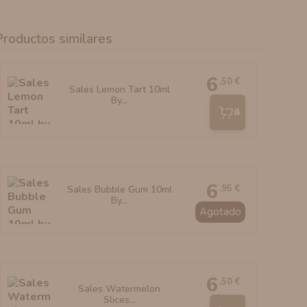
Productos similares
6
,50 €
Sales Lemon Tart 10ml
By...
Añadir
6
,95 €
Sales Bubble Gum 10ml
By...
Agotado
6
,50 €
Sales Watermelon
Slices...