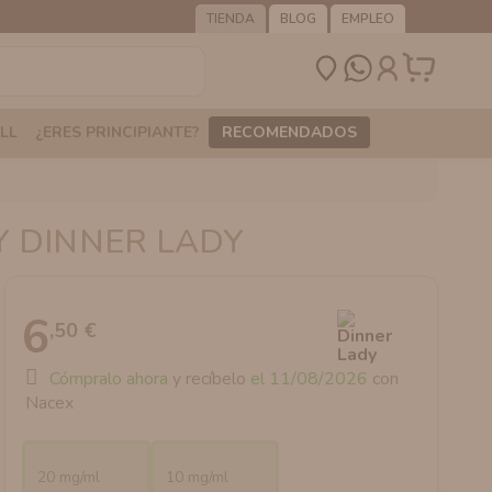
TIENDA
BLOG
EMPLEO
LL
¿ERES PRINCIPIANTE?
RECOMENDADOS
 DINNER LADY
6
,50 €
Cómpralo ahora
y recíbelo
el 11/08/2026
con
Nacex
20 mg/ml
10 mg/ml