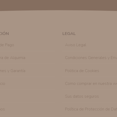
Publicidad:
Solo le enviaremos publicidad con su
en nuestro sitio web nos permitirá mediante la re
similares a los artículos que ha adquirido. Puede 
en cualquier momento y de forma gratuita..
Legitimación:
Únicamente trataremos sus datos co
mediante la casilla correspondiente establecida al
CIÓN
LEGAL
Destinatarios:
Con carácter general, sólo el per
autorizado podrá tener conocimiento de la inform
de Pago
Aviso Legal
Derechos:
Tiene derecho a saber qué información 
como se explica en la información adicional dispo
ra de Alquimia
Condiciones Generales y Env
nes y Garantía
Politica de Cookies
icio
Como comprar en nuestra w
Sus datos seguros
nos
Política de Protección de Da