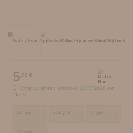
AROMANIC
ATOMIZADOR DEAD RABBIT RDA
RESISTENCIAS ARTESANALES RECOMENDADAS
ATOMIZADOR DEAD RABBIT RTA
5
,75 €
Cómpralo ahora
y recíbelo
el 10/08/2026
con
Nacex
10 mg/ml
20 mg/ml
5 mg/ml
15 mg/ml