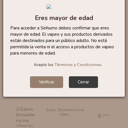
Eres mayor de edad
Sales Bubble Gum 10ml
Para acceder a Sinhumo debes confirmar que eres
By...
6
,95 €
mayor de edad. El vapeo y sus productos derivados
están destinados para un público adulto. No está
permitida la venta ni el acceso a productos de vapeo
para menores de edad.
Acepto los
Términos y Condiciones.
Sales Watermelon Slices...
6
,50 €
Verificar
Cerrar
Sales Strawberry Ice
10ml...
6
,50 €