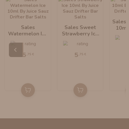
Sales 
Sales
Sales Sweet
10ml 
Watermelon Ice
Strawberry Ice
Sauz D
10ml By Juice
10ml By Juice
S
Sauz Drifter Bar
Sauz Drifter Bar
Salts
Salts
5
5
,75 €
,75 €