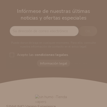
Infórmese de nuestras últimas
noticias y ofertas especiales
Puede darse de baja en cualquier momento. Para ello, consulte
nuestra información de contacto en el aviso legal.
Acepto las
condiciones legales
.
Responsable del tratamiento:
VAPERS GROUPS
SEVILLA, S.L.U.
Dirección del responsable:
Calle Castilla La Mancha,
194. Cp: 41909. Salteras - Sevilla (España)
Finalidad:
Sus datos serán usados para poder enviarle
información comercial (Puede consultar como tratamos
sus datos
aquí
).
Publicidad:
Solo le enviaremos publicidad con su
autorización previa. No obstante, efectuar una compra
SINHUMO Vaping Experience