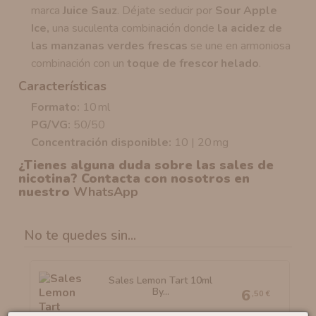
marca
Juice Sauz
. Déjate seducir por
Sour Apple
Ice,
una suculenta combinación donde
la acidez de
las manzanas verdes frescas
se une en armoniosa
combinación con un
toque de frescor helado
.
Características
Formato:
10 ml
PG/VG:
50/50
Concentración disponible:
10 | 20 mg
¿Tienes alguna duda sobre las sales de
nicotina? Contacta con nosotros en
nuestro
WhatsApp
No te quedes sin...
Sales Lemon Tart 10ml
By...
6
,50 €