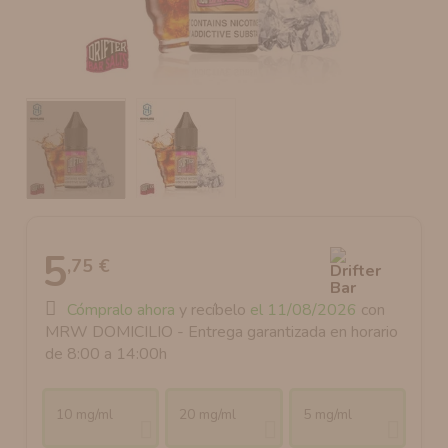
AROMANIC
ATOMIZADOR DEAD RABBIT RDA
RESISTENCIAS ARTESANALES RECOMENDADAS
ATOMIZADOR DEAD RABBIT RTA
5
,75 €
Cómpralo ahora
y recíbelo
el 11/08/2026
con
MRW DOMICILIO - Entrega garantizada en horario
de 8:00 a 14:00h
10 mg/ml
20 mg/ml
5 mg/ml