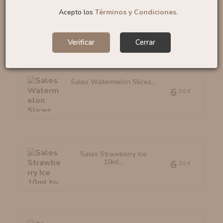
Sales Bubble Gum 10ml
Acepto los
Términos y Condiciones.
By...
6
,95 €
Verificar
Cerrar
Sales Watermelon Slices...
6
,50 €
Sales Strawberry Ice
10ml...
6
,50 €