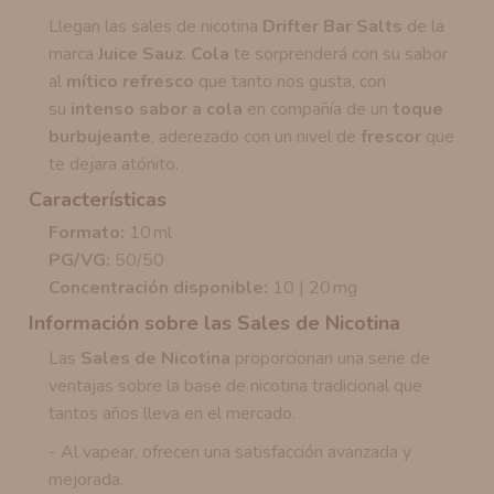
Llegan las sales de nicotina
Drifter Bar Salts
de la
marca
Juice Sauz
.
Cola
te sorprenderá con su sabor
al
mítico refresco
que tanto nos gusta, con
su
intenso sabor a cola
en compañía de un
toque
burbujeante
, aderezado con un nivel de
frescor
que
te dejara atónito.
Características
Formato:
10 ml
PG/VG:
50/50
Concentración disponible:
10 | 20 mg
Información sobre las Sales de Nicotina
Las
Sales de Nicotina
proporcionan una serie de
ventajas sobre la base de nicotina tradicional que
tantos años lleva en el mercado.
- Al vapear, ofrecen una satisfacción avanzada y
mejorada.