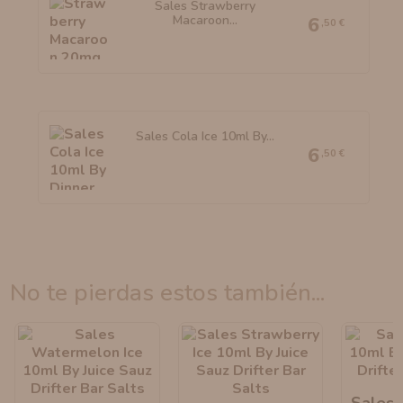
Sales Strawberry
Macaroon...
6
,50 €
Sales Cola Ice 10ml By...
6
,50 €
no te pierdas estos también...
Sales 