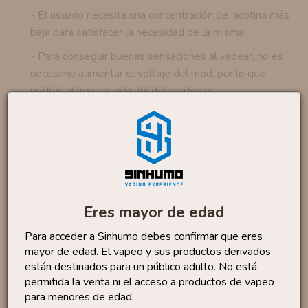
- El usuario necesita una concentración de nicotina más
baja para satisfacer la necesidad de la misma.
- Para conseguir buenas sensaciones al vapear, no es
necesario aumentar el voltaje del mod, por lo que
podrás alargar la vida útil del hardware.
- La Sal de Nicotina es insípida e inodora, por lo que
no afecta al sabor del aroma.
Productos similares
Eres mayor de edad
Sales Lemon Tart 10ml
By...
6
Para acceder a Sinhumo debes confirmar que eres
,50 €
mayor de edad. El vapeo y sus productos derivados
están destinados para un público adulto. No está
permitida la venta ni el acceso a productos de vapeo
para menores de edad.