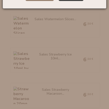
Sales Watermelon Slices...
6
,50 €
Sales Strawberry Ice
10ml...
6
,50 €
Sales Strawberry
Macaroon...
6
,50 €