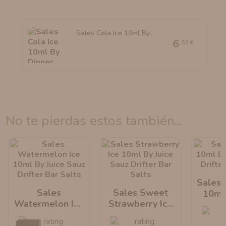
Sales Cola Ice 10ml By...
6
,50 €
no te pierdas estos también...
Sales 
Sales
Sales Sweet
10ml 
Watermelon Ice
Strawberry Ice
Sauz D
10ml By Juice
10ml By Juice
S