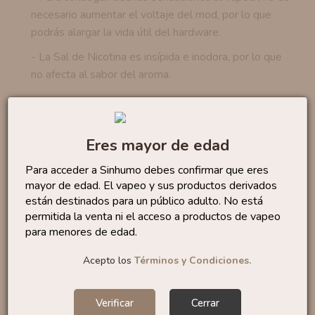
necesario aumentar el voltaje del mod, por lo que
podrás alargar la vida útil del hardware.
- La Sal de Nicotina es insípida e inodora, por lo que
no afecta al sabor del aroma.
No te quedes sin...
Eres mayor de edad
Sales Lemon Tart 10ml
Para acceder a Sinhumo debes confirmar que eres
By...
6
,50 €
mayor de edad. El vapeo y sus productos derivados
están destinados para un público adulto. No está
permitida la venta ni el acceso a productos de vapeo
para menores de edad.
Acepto los
Términos y Condiciones.
Sales Bubble Gum 10ml
By...
6
,95 €
Verificar
Cerrar