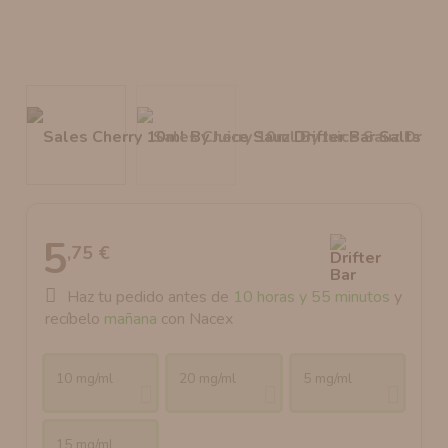
AROMANIC
ATOMIZADOR DEAD RABBIT RDA
RESISTENCIAS ARTESANALES RECOMENDADAS
ATOMIZADOR DEAD RABBIT RTA
5
,75 €
Haz tu pedido antes de
10 horas y 55 minutos
y
recíbelo
mañana
con Nacex
10 mg/ml
20 mg/ml
5 mg/ml
15 mg/ml