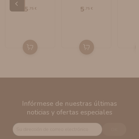
Sauz Drifter Bar
Sauz Drifter Bar
Salts
Salts
5
5
,75 €
,75 €
Infórmese de nuestras últimas
noticias y ofertas especiales