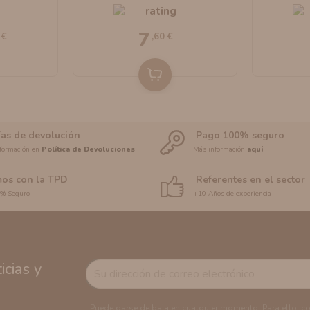
uids
10ml By Bombo E-Liquids
Bom
7
 €
,60 €
ías de devolución
Pago 100% seguro
formación en
Política de Devoluciones
Más información
aquí
os con la TPD
Referentes en el sector
0% Seguro
+10 Años de experiencia
cias y
Puede darse de baja en cualquier momento. Para ello, c