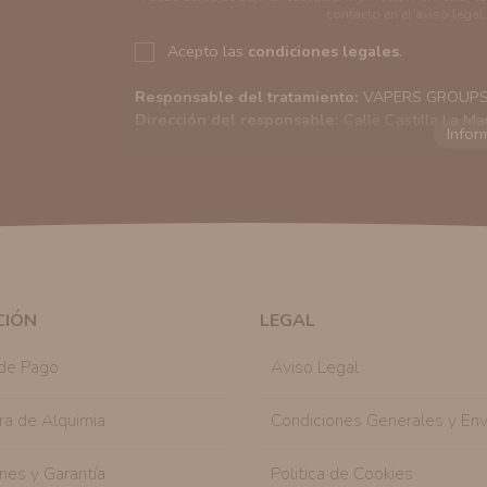
contacto en el aviso legal.
Acepto las
condiciones legales
.
Responsable del tratamiento:
VAPERS GROUPS S
Dirección del responsable:
Calle Castilla La Ma
Finalidad:
Sus datos serán usados para poder en
tratamos sus datos
aquí
).
Publicidad:
Solo le enviaremos publicidad con su
en nuestro sitio web nos permitirá mediante la re
similares a los artículos que ha adquirido. Puede 
en cualquier momento y de forma gratuita..
Legitimación:
Únicamente trataremos sus datos co
mediante la casilla correspondiente establecida al
CIÓN
LEGAL
Destinatarios:
Con carácter general, sólo el per
autorizado podrá tener conocimiento de la inform
de Pago
Aviso Legal
Derechos:
Tiene derecho a saber qué información 
como se explica en la información adicional dispo
ra de Alquimia
Condiciones Generales y Env
nes y Garantía
Politica de Cookies