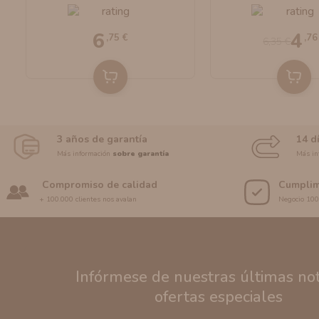
Tobaccos) 10ml By
Bombo E-Liq
Bombo E-Liquids
6
4
,75 €
,76
6,35 €
3 años de garantía
14 d
Más información
sobre garantía
Más in
Compromiso de calidad
Cumplim
+ 100.000 clientes nos avalan
Negocio 10
Infórmese de nuestras últimas noti
ofertas especiales