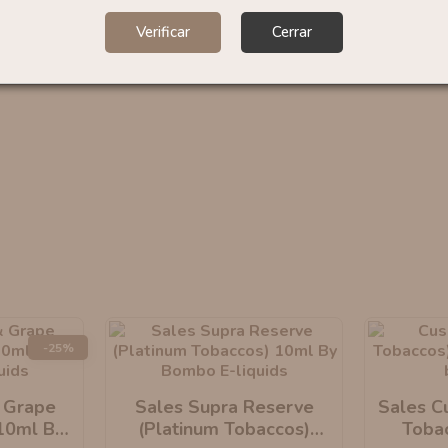
Verificar
Cerrar
-25%
 Grape
Sales Supra Reserve
Sales Cu
 10ml By
(Platinum Tobaccos)
Toba