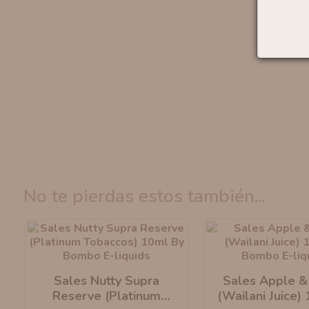
no te pierdas estos también...
Sales Nutty Supra
Sales Apple &
Reserve (Platinum
(Wailani Juice)