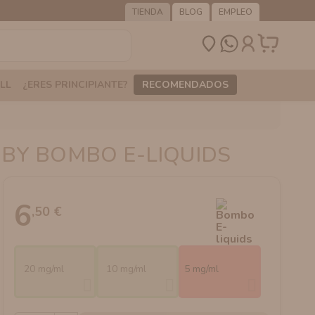
TIENDA
BLOG
EMPLEO
LL
¿ERES PRINCIPIANTE?
RECOMENDADOS
 BY BOMBO E-LIQUIDS
6
,50 €
20 mg/ml
10 mg/ml
5 mg/ml