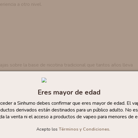
riencia a otro nivel.
jas sobre la base de nicotina tradicional que tantos años lleva
da.
Eres mayor de edad
ecesario aumentar el voltaje del mod, por lo que podrás
cceder a Sinhumo debes confirmar que eres mayor de edad. El va
ductos derivados están destinados para un público adulto. No es
 afecta al sabor del aroma.
da la venta ni el acceso a productos de vapeo para menores de e
Acepto los
Términos y Condiciones.