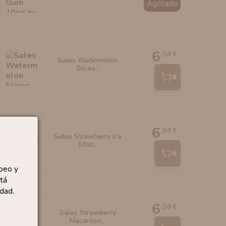
Agotado
6
,50 €
Sales Watermelon
Slices...
Añadir
6
,50 €
Sales Strawberry Ice
10ml...
Añadir
peo y
tá
dad.
6
,50 €
Sales Strawberry
Macaroon...