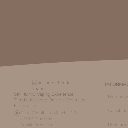
INFORMA
SINHUMO Vaping Experience
Métodos 
Tienda de Vapeo Online y Cigarrillos
Electrónicos.
Calculado
Calle Castilla La Mancha, 194
41909 Salteras
Devolucio
Sevilla Provincia