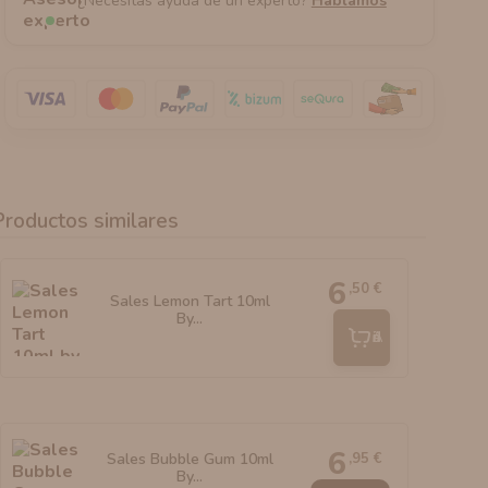
¿Necesitas ayuda de un experto?
Hablamos
Productos similares
6
,50 €
Sales Lemon Tart 10ml
By...
Añadir
6
,95 €
Sales Bubble Gum 10ml
By...