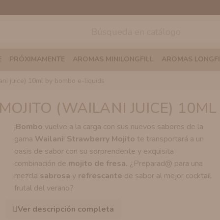
E
PRÓXIMAMENTE
AROMAS MINILONGFILL
AROMAS LONGFI
ani juice) 10ml by bombo e-liquids
OJITO (WAILANI JUICE) 10ML
¡
Bombo
vuelve a la carga con sus nuevos sabores de la
gama
Wailani
!
Strawberry
Mojito
te transportará a un
oasis de sabor con su sorprendente y exquisita
combinación de
mojito de fresa.
¿Preparad@ para una
mezcla
sabrosa
y
refrescante
de sabor al mejor cocktail
frutal del verano?
Ver descripción completa