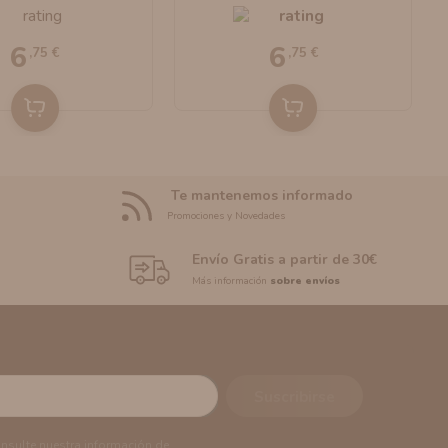
bo E-Liquids
Bombo E-Liquids
6
6
,75 €
,75 €
Te mantenemos informado
Promociones y Novedades
Envío Gratis a partir de 30€
Más información
sobre envíos
onsulte nuestra información de