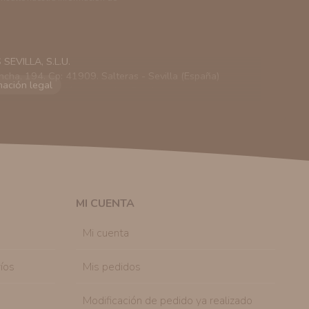
EVILLA, S.L.U.
ncha, 194. Cp: 41909. Salteras - Sevilla (España)
viarle información comercial (Puede consultar como
 autorización previa. No obstante, efectuar una compra
lación contractual informarle y ofrecerle promociones
solicitar la cancelación de comunicaciones comerciales
n su consentimiento previo, que podrá facilitarnos
 efecto.
MI CUENTA
sonal de nuestra entidad que esté debidamente
ación que le pedimos.
Mi cuenta
tenemos sobre usted, corregirla y eliminarla, tal y
nible en nuestra página web.
íos
Mis pedidos
Modificación de pedido ya realizado