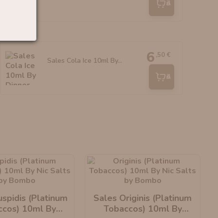
Añadir
6
,50 €
Sales Cola Ice 10ml By...
Añadir
spidis (Platinum
Sales Originis (Platinum
ccos) 10ml By
Tobaccos) 10ml By