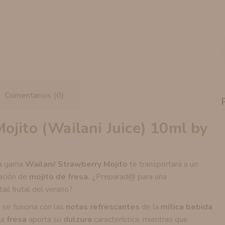
Comentarios (0)
ojito (Wailani Juice) 10ml by
la gama
Wailani
!
Strawberry
Mojito
te transportará a un
nación de
mojito de fresa.
¿Preparad@ para una
ail frutal del verano?
e
se fusiona con las
notas refrescantes
de la
mítica bebida
La
fresa
aporta su
dulzura
característica, mientras que