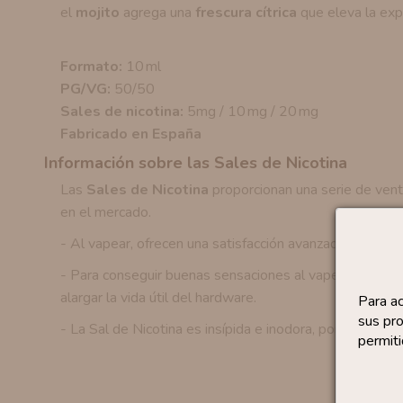
el
mojito
agrega una
frescura cítrica
que eleva la expe
Formato:
10 ml
PG/VG:
50/50
Sales de nicotina:
5mg / 10 mg / 20 mg
Fabricado en España
Información sobre las Sales de Nicotina
Las
Sales de Nicotina
proporcionan una serie de venta
en el mercado.
- Al vapear, ofrecen una satisfacción avanzada y mejora
- Para conseguir buenas sensaciones al vapear, no es n
alargar la vida útil del hardware.
Para a
sus pro
- La Sal de Nicotina es insípida e inodora, por lo que no
permiti