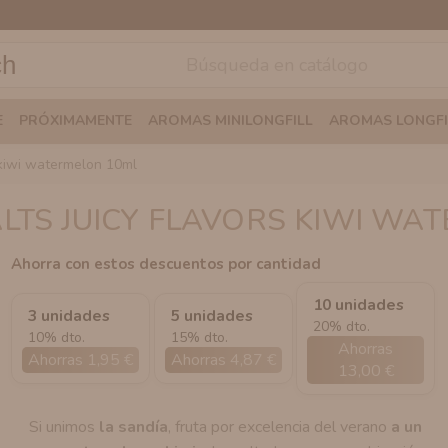
ch
E
PRÓXIMAMENTE
AROMAS MINILONGFILL
AROMAS LONGFI
rs kiwi watermelon 10ml
ALTS JUICY FLAVORS KIWI W
Ahorra con estos descuentos por cantidad
10 unidades
3 unidades
5 unidades
20% dto.
10% dto.
15% dto.
Ahorras
Ahorras 1,95 €
Ahorras 4,87 €
13,00 €
Si unimos
la sandía
, fruta por excelencia del verano
a un