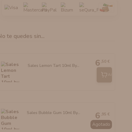
No te quedes sin...
6
,50 €
Sales Lemon Tart 10ml By...
Añadir
Sales Bubble Gum 10ml By...
6
,95 €
Agotado