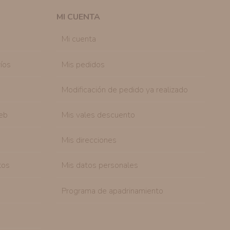
 efecto.
MI CUENTA
sonal de nuestra entidad que esté debidamente
ación que le pedimos.
Mi cuenta
tenemos sobre usted, corregirla y eliminarla, tal y
nible en nuestra página web.
íos
Mis pedidos
Modificación de pedido ya realizado
eb
Mis vales descuento
Mis direcciones
tos
Mis datos personales
Programa de apadrinamiento