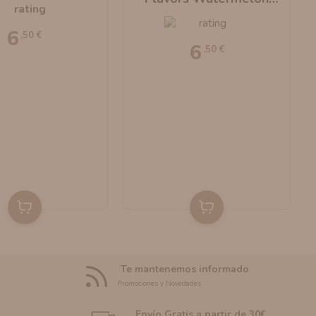
Strawberry 10ml
6
,50 €
6
,50 €
Te mantenemos informado
Promociones y Novedades
Envío Gratis a partir de 30€