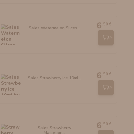
6
,50 €
Sales Watermelon Slices...
Añadir
6
,50 €
Sales Strawberry Ice 10ml...
Añadir
6
,50 €
Sales Strawberry
Macaroon...