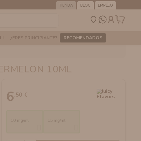
TIENDA
BLOG
EMPLEO
LL
¿ERES PRINCIPIANTE?
RECOMENDADOS
ATERMELON 10ML
6
,50 €
10 mg/ml
15 mg/ml