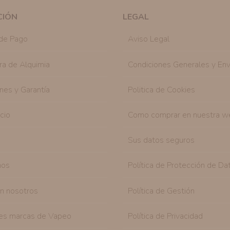
mediante la casilla correspondiente establecida al
CIÓN
LEGAL
Destinatarios:
Con carácter general, sólo el per
autorizado podrá tener conocimiento de la inform
de Pago
Aviso Legal
Derechos:
Tiene derecho a saber qué información 
como se explica en la información adicional dispo
ra de Alquimia
Condiciones Generales y Env
nes y Garantía
Politica de Cookies
icio
Como comprar en nuestra w
Sus datos seguros
nos
Política de Protección de Da
on nosotros
Política de Gestión
es marcas de Vapeo
Política de Privacidad