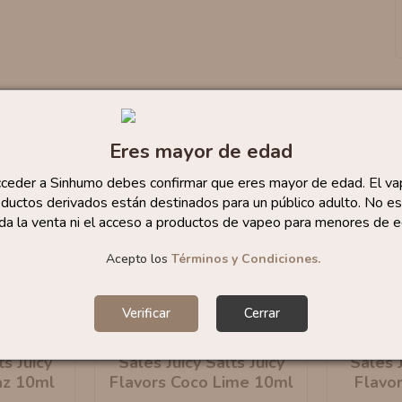
Eres mayor de edad
cceder a Sinhumo debes confirmar que eres mayor de edad. El va
ductos derivados están destinados para un público adulto. No es
da la venta ni el acceso a productos de vapeo para menores de e
Acepto los
Términos y Condiciones.
Verificar
Cerrar
ts Juicy
Sales Juicy Salts Juicy
Sales J
az 10ml
Flavors Coco Lime 10ml
Flavor