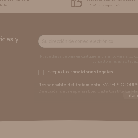
0% Seguro
+10 Años de experiencia
cias y
Puede darse de baja en cualquier momento. Para ello, c
contacto en el aviso legal.
Acepto las
condiciones legales
.
Responsable del tratamiento:
VAPERS GROUPS S
Dirección del responsable:
Calle Castilla La Ma
Finalidad:
Sus datos serán usados para poder en
tratamos sus datos
aquí
).
Publicidad:
Solo le enviaremos publicidad con su
en nuestro sitio web nos permitirá mediante la re
similares a los artículos que ha adquirido. Puede 
en cualquier momento y de forma gratuita..
Legitimación:
Únicamente trataremos sus datos co