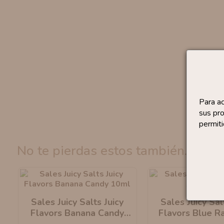
Para a
sus pro
permiti
no te pierdas estos también...
Sales Juicy Salts Juicy
Sales Juicy Sal
Flavors Banana Candy
Flavors Blue R
10ml