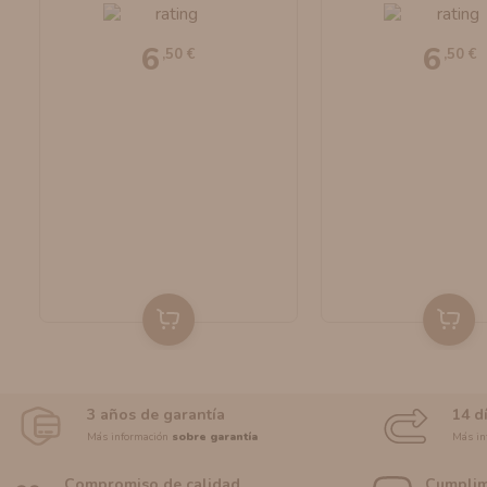
6
6
,50 €
,50 €
3 años de garantía
14 d
Más información
sobre garantía
Más in
Compromiso de calidad
Cumplim