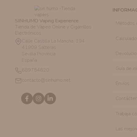
INFORMA
SINHUMO Vaping Experience
Métodos 
Tienda de Vapeo Online y Cigarrillos
Electrónicos.
Calculado
Calle Castilla La Mancha, 194
41909 Salteras
Devolucio
Sevilla Provincia
España
Guía de in
689754620
contacto@sinhumo.net
Envíos
Contácte
Trabaja c
Las mejor