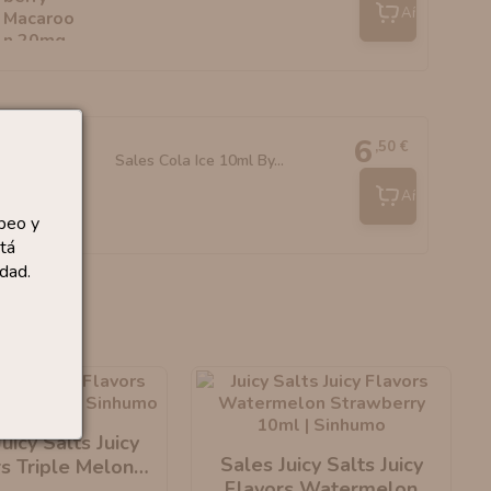
Añadir
6
,50 €
Sales Cola Ice 10ml By...
Añadir
peo y
tá
dad.
uicy Salts Juicy
Sales Juicy Salts Juicy
s Triple Melon
Flavors Watermelon
10ml