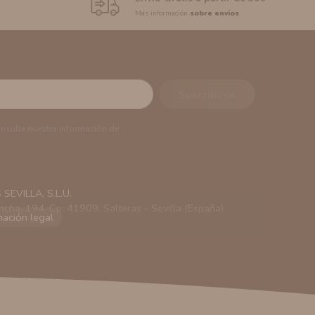
Más información
sobre envíos
onsulte nuestra información de
EVILLA, S.L.U.
ncha, 194. Cp: 41909. Salteras - Sevilla (España)
viarle información comercial (Puede consultar como
 autorización previa. No obstante, efectuar una compra
lación contractual informarle y ofrecerle promociones
solicitar la cancelación de comunicaciones comerciales
n su consentimiento previo, que podrá facilitarnos