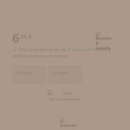
AROMANIC
ATOMIZADOR DEAD RABBIT RDA
RESISTENCIAS ARTESANALES RECOMENDADAS
ATOMIZADOR DEAD RABBIT RTA
6
,95 €
Haz tu pedido antes de
8 horas y 8 minutos
y
recíbelo
mañana
con Nacex
20 mg/ml
10 mg/ml
Ver las 6 opiniones