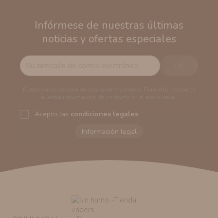
Infórmese de nuestras últimas
noticias y ofertas especiales
Puede darse de baja en cualquier momento. Para ello, consulte
nuestra información de contacto en el aviso legal.
Acepto las
condiciones legales
.
Responsable del tratamiento:
VAPERS GROUPS
SEVILLA, S.L.U.
Dirección del responsable:
Calle Castilla La Mancha,
194. Cp: 41909. Salteras - Sevilla (España)
Finalidad:
Sus datos serán usados para poder enviarle
información comercial (Puede consultar como tratamos
sus datos
aquí
).
Publicidad:
Solo le enviaremos publicidad con su
autorización previa. No obstante, efectuar una compra