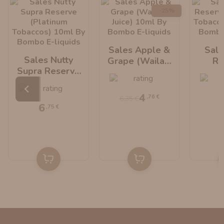
-25%
Sales Apple &
Sale
Sales Nutty
Grape (Wailani
Re
Supra Reserve
Juice) 10ml By
(Pl
(Platinum
Bombo E-Liquids
Tobac
Tobaccos) 10ml
By B
4
,76 €
6,35 €
By Bombo E-
Li
6
,75 €
Liquids