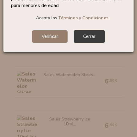
para menores de edad.
Acepto los
Términos y Condiciones.
Sales Bubble Gum 10ml
By...
6
Verificar
Cerrar
,95 €
Sales Watermelon Slices...
6
,50 €
Sales Strawberry Ice
10ml...
6
,50 €