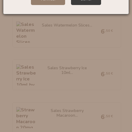
Sales Watermelon Slices...
6
,50 €
Sales Strawberry Ice
10ml...
6
,50 €
Sales Strawberry
Macaroon...
6
,50 €