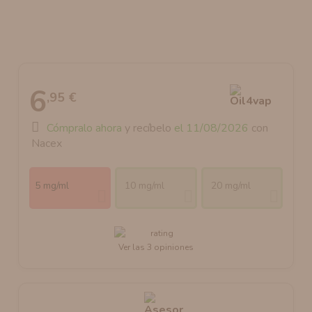
AROMANIC
ATOMIZADOR DEAD RABBIT RDA
RESISTENCIAS ARTESANALES RECOMENDADAS
ATOMIZADOR DEAD RABBIT RTA
6
,95 €
Cómpralo ahora
y recíbelo
el 11/08/2026
con
Nacex
5 mg/ml
10 mg/ml
20 mg/ml
Ver las 3 opiniones