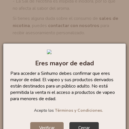
- La Sal de Nicotina es insípida e inodora, por lo que
no afecta al sabor del aroma.
Si tienes alguna duda sobre el consumo de
sales de
nicotina
, puedes
contactar con nosotros
para
recibir asesoramiento personalizado.
Productos similares
Eres mayor de edad
Sales Lemon Tart 10ml
Para acceder a Sinhumo debes confirmar que eres
By...
6
,50 €
mayor de edad. El vapeo y sus productos derivados
están destinados para un público adulto. No está
permitida la venta ni el acceso a productos de vapeo
para menores de edad.
Acepto los
Términos y Condiciones.
Sales Bubble Gum 10ml
By...
6
,95 €
Verificar
Cerrar