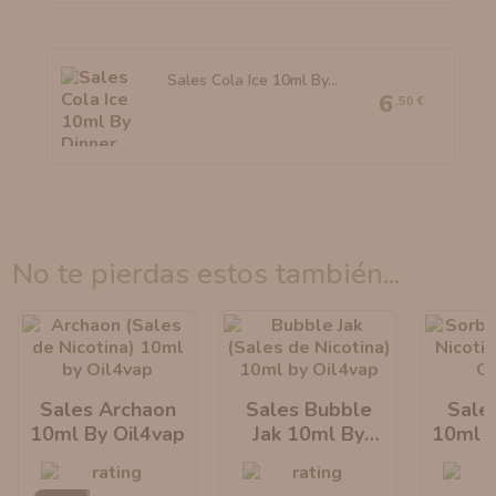
Sales Cola Ice 10ml By...
6
,50 €
no te pierdas estos también...
Sales Archaon
Sales Bubble
Sale
10ml By Oil4vap
Jak 10ml By
10ml B
Oil4vap