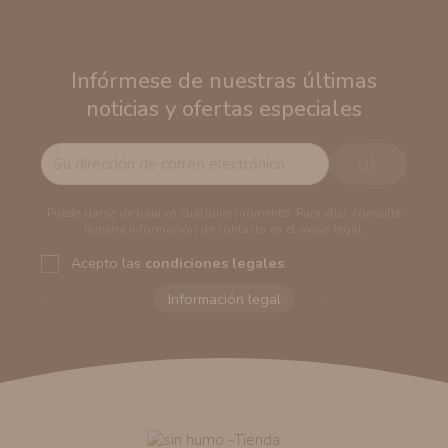
Infórmese de nuestras últimas
noticias y ofertas especiales
Puede darse de baja en cualquier momento. Para ello, consulte
nuestra información de contacto en el aviso legal.
Acepto las
condiciones legales
.
Responsable del tratamiento:
VAPERS GROUPS
SEVILLA, S.L.U.
Dirección del responsable:
Calle Castilla La Mancha,
194. Cp: 41909. Salteras - Sevilla (España)
Finalidad:
Sus datos serán usados para poder enviarle
información comercial (Puede consultar como tratamos
sus datos
aquí
).