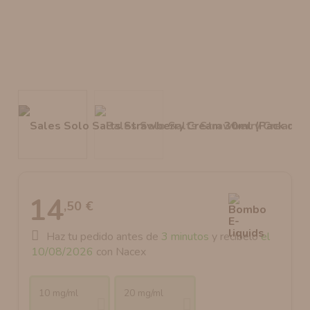
AROMANIC
ATOMIZADOR DEAD RABBIT RDA
RESISTENCIAS ARTESANALES RECOMENDADAS
ATOMIZADOR DEAD RABBIT RTA
14
,50 €
Haz tu pedido antes de
3 minutos
y recíbelo
el
10/08/2026
con Nacex
10 mg/ml
20 mg/ml