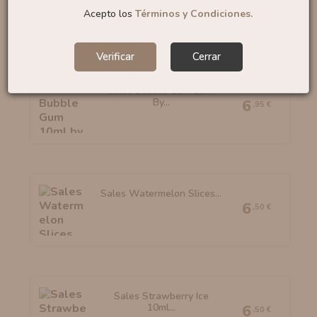
6
,50 €
Acepto los
Términos y Condiciones.
Verificar
Cerrar
Sales Bubble Gum 10ml
By...
6
,95 €
Sales Watermelon Slices...
6
,50 €
Sales Strawberry Ice
10ml...
6
,50 €