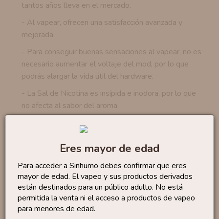
tantos años lleva en el mercado.
- Al vapear, ofrecen una satisfacción avanzada y
mejorada.
- Para conseguir buenas sensaciones al vapear, no es
necesario aumentar el voltaje del mod, por lo que
podrás alargar la vida útil del hardware.
- La Sal de Nicotina es insípida e inodora, por lo que
no afecta al sabor del aroma.
Si tiene alguna duda sobre las
sales de nicotina
,
puede
contactar con nosotros
para recibir
Eres mayor de edad
asesoramiento personalizado.
Para acceder a Sinhumo debes confirmar que eres
mayor de edad. El vapeo y sus productos derivados
Productos similares
están destinados para un público adulto. No está
permitida la venta ni el acceso a productos de vapeo
para menores de edad.
Sales Lemon Tart 10ml
By...