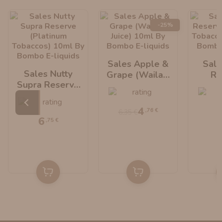
-25%
Sales Apple &
Sale
Sales Nutty
Grape (Wailani
Re
Supra Reserve
Juice) 10ml By
(Pl
(Platinum
Bombo E-Liquids
Tobac
Tobaccos) 10ml
By B
4
,76 €
6,35 €
By Bombo E-
Li
6
,75 €
Liquids