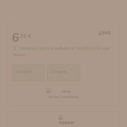
AROMANIC
ATOMIZADOR DEAD RABBIT RDA
RESISTENCIAS ARTESANALES RECOMENDADAS
ATOMIZADOR DEAD RABBIT RTA
6
,35 €
Cómpralo ahora
y recíbelo
el 10/08/2026
con
Nacex
20 mg/ml
10 mg/ml
Ver las 3 opiniones