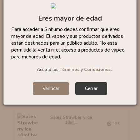
Eres mayor de edad
Sales Bubble Gum 10ml
Para acceder a Sinhumo debes confirmar que eres
By...
6
,95 €
mayor de edad. El vapeo y sus productos derivados
están destinados para un público adulto. No está
permitida la venta ni el acceso a productos de vapeo
para menores de edad.
Acepto los
Términos y Condiciones.
Sales Watermelon Slices...
6
,50 €
Verificar
Cerrar
Sales Strawberry Ice
10ml...
6
,50 €