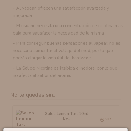
- Al vapear, ofrecen una satisfacción avanzada y
mejorada.
- El usuario necesita una concentración de nicotina más
baja para satisfacer la necesidad de la misma.
- Para conseguir buenas sensaciones al vapear, no es
necesario aumentar el voltaje del mod, por lo que
podrás alargar la vida útil del hardware.
- La Sal de Nicotina es insípida e inodora, por lo que
no afecta al sabor del aroma.
No te quedes sin...
Sales Lemon Tart 10ml
By...
6
,50 €