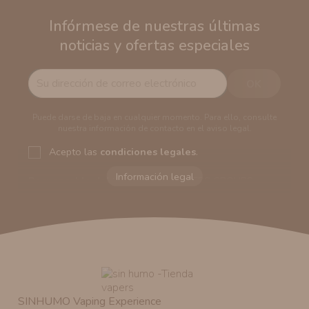
Infórmese de nuestras últimas
noticias y ofertas especiales
Puede darse de baja en cualquier momento. Para ello, consulte
nuestra información de contacto en el aviso legal.
Acepto las
condiciones legales
.
Responsable del tratamiento:
VAPERS GROUPS
SEVILLA, S.L.U.
Dirección del responsable:
Calle Castilla La Mancha,
194. Cp: 41909. Salteras - Sevilla (España)
Finalidad:
Sus datos serán usados para poder enviarle
información comercial (Puede consultar como tratamos
sus datos
aquí
).
Publicidad:
Solo le enviaremos publicidad con su
autorización previa. No obstante, efectuar una compra
SINHUMO Vaping Experience