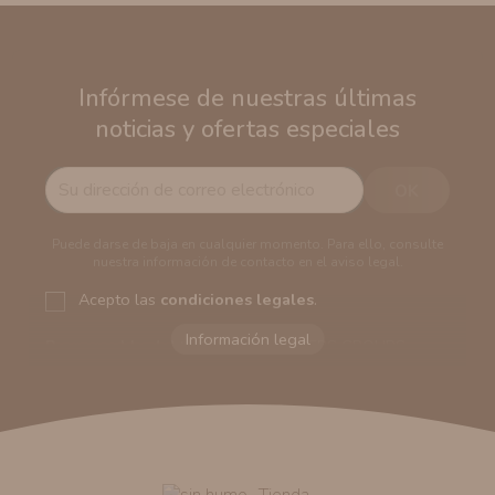
Infórmese de nuestras últimas
noticias y ofertas especiales
Puede darse de baja en cualquier momento. Para ello, consulte
nuestra información de contacto en el aviso legal.
Acepto las
condiciones legales
.
Responsable del tratamiento:
VAPERS GROUPS
SEVILLA, S.L.U.
Dirección del responsable:
Calle Castilla La Mancha,
194. Cp: 41909. Salteras - Sevilla (España)
Finalidad:
Sus datos serán usados para poder enviarle
información comercial (Puede consultar como tratamos
sus datos
aquí
).