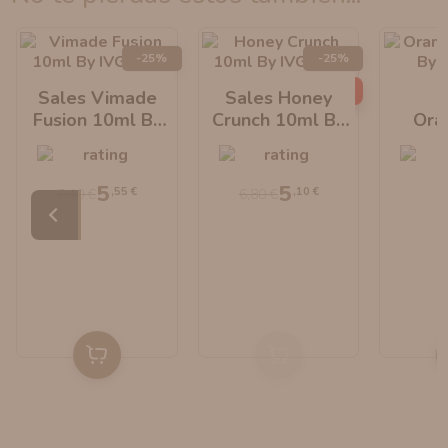
-25%
-25%
AGOTADO
Sales Vimade
Sales Honey
S
Fusion 10ml By
Crunch 10ml By
Ora
IVG Salt
IVG Salt
10ml
5
5
,55 €
,10 €
7,40 €
6,80 €