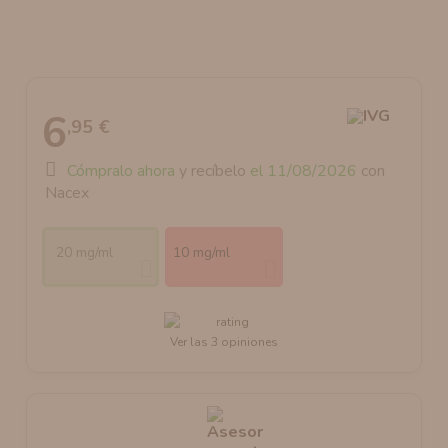
AROMANIC
ATOMIZADOR DEAD RABBIT RDA
RESISTENCIAS ARTESANALES RECOMENDADAS
ATOMIZADOR DEAD RABBIT RTA
6
,95 €
Cómpralo ahora
y recíbelo
el 11/08/2026
con
Nacex
20 mg/ml
10 mg/ml
Ver las 3 opiniones