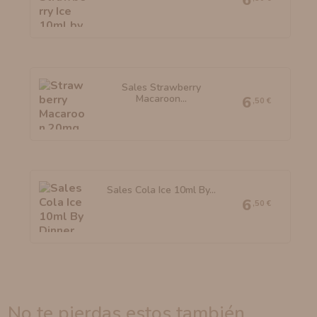
6
Sales Strawberry
Macaroon...
6
,50 €
Sales Cola Ice 10ml By...
6
,50 €
no te pierdas estos también...