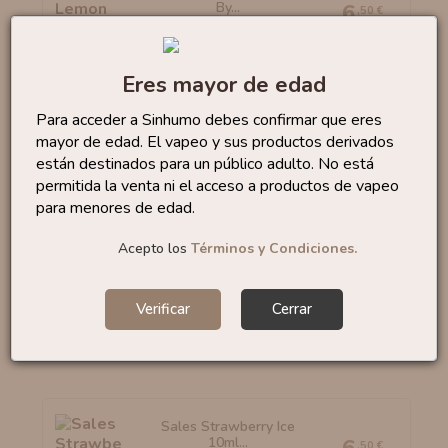
By...
6
,50 €
Eres mayor de edad
Para acceder a Sinhumo debes confirmar que eres
Sales Bubble Gum 10ml
mayor de edad. El vapeo y sus productos derivados
By...
6
,95 €
están destinados para un público adulto. No está
permitida la venta ni el acceso a productos de vapeo
para menores de edad.
Acepto los
Términos y Condiciones.
Sales Watermelon Slices...
6
,50 €
Verificar
Cerrar
Sales Strawberry Ice
10ml...
,50 €