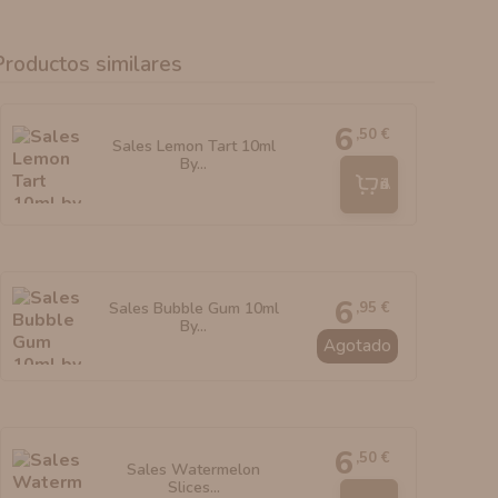
Productos similares
6
,50 €
Sales Lemon Tart 10ml
By...
Añadir
6
,95 €
Sales Bubble Gum 10ml
By...
Agotado
6
,50 €
Sales Watermelon
Slices...