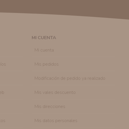
 autorización previa. No obstante, efectuar una compra
lación contractual informarle y ofrecerle promociones
solicitar la cancelación de comunicaciones comerciales
n su consentimiento previo, que podrá facilitarnos
 efecto.
MI CUENTA
sonal de nuestra entidad que esté debidamente
ación que le pedimos.
Mi cuenta
tenemos sobre usted, corregirla y eliminarla, tal y
nible en nuestra página web.
íos
Mis pedidos
Modificación de pedido ya realizado
eb
Mis vales descuento
Mis direcciones
tos
Mis datos personales