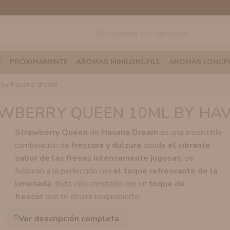
E
PRÓXIMAMENTE
AROMAS MINILONGFILL
AROMAS LONGFI
l by havana dream
AWBERRY QUEEN 10ML BY HA
Strawberry Queen
de
Havana Dream
es una irresistible
combinación de
frescura y dulzura
donde
el vibrante
sabor de las fresas intensamente jugosas
, se
fusionan a la perfección con
el toque refrescante de la
limonada
, todo ello coronado con un
toque de
frescor
que te dejara boquiabierto.
Ver descripción completa