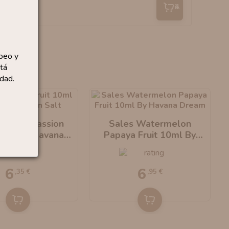
Añadir
peo y
tá
dad.
 Mango Passion
Sales Watermelon
10ml By Havana
Papaya Fruit 10ml By
Dream
Havana Dream
6
6
,35 €
,95 €