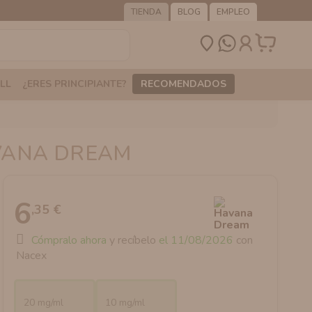
TIENDA
BLOG
EMPLEO
LL
¿ERES PRINCIPIANTE?
RECOMENDADOS
VANA DREAM
6
,35 €
Cómpralo ahora
y recíbelo
el 11/08/2026
con
Nacex
20 mg/ml
10 mg/ml