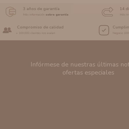
3 años de garantía
14 d
Más información
sobre garantía
Más in
Compromiso de calidad
Cumplim
+ 100.000 clientes nos avalan
Negocio 10
Infórmese de nuestras últimas noti
ofertas especiales