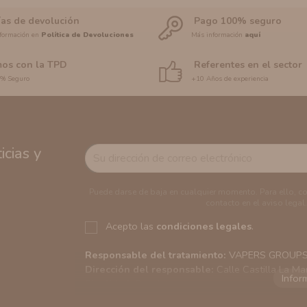
ías de devolución
Pago 100% seguro
formación en
Política de Devoluciones
Más información
aquí
os con la TPD
Referentes en el sector
0% Seguro
+10 Años de experiencia
cias y
Puede darse de baja en cualquier momento. Para ello, c
contacto en el aviso legal.
Acepto las
condiciones legales
.
Responsable del tratamiento:
VAPERS GROUPS S
Dirección del responsable:
Calle Castilla La Ma
Finalidad:
Sus datos serán usados para poder en
tratamos sus datos
aquí
).