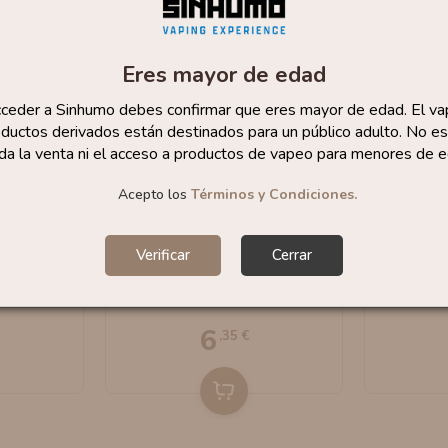
Eres mayor de edad
cceder a Sinhumo debes confirmar que eres mayor de edad. El va
ductos derivados están destinados para un público adulto. No es
da la venta ni el acceso a productos de vapeo para menores de e
Acepto los
Términos y Condiciones.
ito 10ml
Sales Ice 10ml By
Sales
Verificar
Cerrar
Dream
Havana Dream
Fruit 
6
,35 €