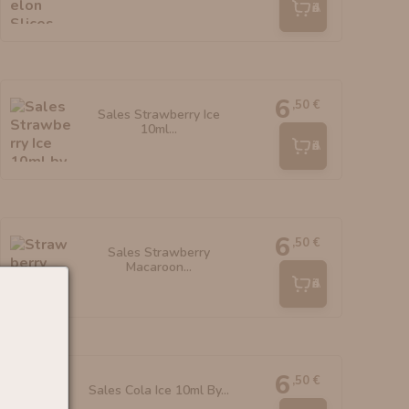
Añadir
6
,50 €
Sales Strawberry Ice
10ml...
Añadir
6
,50 €
Sales Strawberry
Macaroon...
Añadir
6
,50 €
Sales Cola Ice 10ml By...