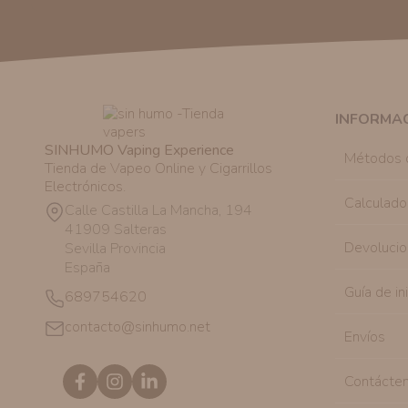
INFORMA
SINHUMO Vaping Experience
Métodos 
Tienda de Vapeo Online y Cigarrillos
Electrónicos.
Calculado
Calle Castilla La Mancha, 194
41909 Salteras
Devolucio
Sevilla Provincia
España
Guía de in
689754620
contacto@sinhumo.net
Envíos
Contácte