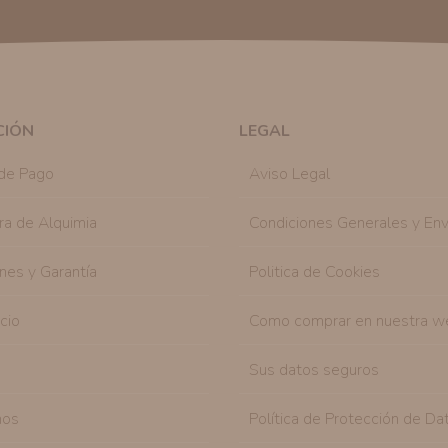
Publicidad:
Solo le enviaremos publicidad con su
en nuestro sitio web nos permitirá mediante la re
similares a los artículos que ha adquirido. Puede 
en cualquier momento y de forma gratuita..
Legitimación:
Únicamente trataremos sus datos co
mediante la casilla correspondiente establecida al
CIÓN
LEGAL
Destinatarios:
Con carácter general, sólo el per
autorizado podrá tener conocimiento de la inform
de Pago
Aviso Legal
Derechos:
Tiene derecho a saber qué información 
como se explica en la información adicional dispo
ra de Alquimia
Condiciones Generales y Env
nes y Garantía
Politica de Cookies
icio
Como comprar en nuestra w
Sus datos seguros
nos
Política de Protección de Da