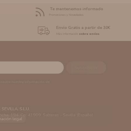
Te mantenemos informado
Promociones y Novedades
Envío Gratis a partir de 30€
Más información
sobre envíos
onsulte nuestra información de
EVILLA, S.L.U.
ncha, 194. Cp: 41909. Salteras - Sevilla (España)
viarle información comercial (Puede consultar como