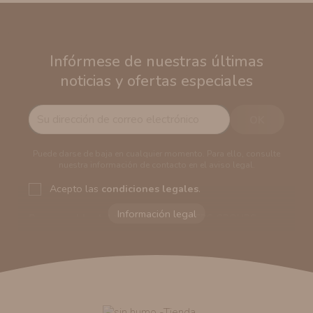
Infórmese de nuestras últimas
noticias y ofertas especiales
Puede darse de baja en cualquier momento. Para ello, consulte
nuestra información de contacto en el aviso legal.
Acepto las
condiciones legales
.
Responsable del tratamiento:
VAPERS GROUPS
SEVILLA, S.L.U.
Dirección del responsable:
Calle Castilla La Mancha,
194. Cp: 41909. Salteras - Sevilla (España)
Finalidad:
Sus datos serán usados para poder enviarle
información comercial (Puede consultar como tratamos
sus datos
aquí
).