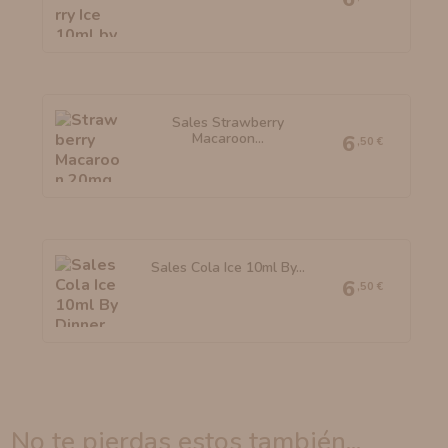
Sales Strawberry
Macaroon...
6
,50 €
Sales Cola Ice 10ml By...
6
,50 €
no te pierdas estos también...