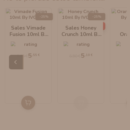
-25%
-25%
AGOTADO
Sales Vimade
Sales Honey
S
Fusion 10ml By
Crunch 10ml By
Ora
IVG Salt
IVG Salt
10ml
5
5
,55 €
,10 €
7,40 €
6,80 €