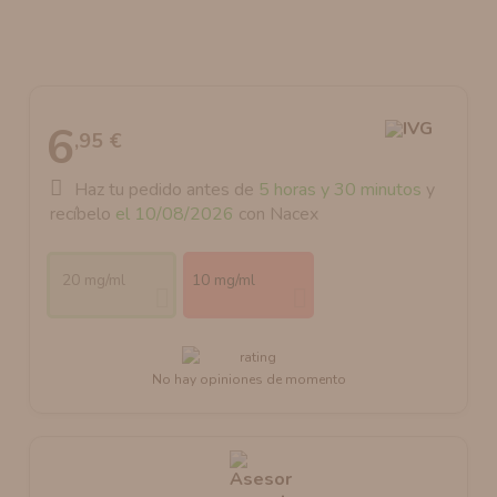
AROMANIC
ATOMIZADOR DEAD RABBIT RDA
RESISTENCIAS ARTESANALES RECOMENDADAS
ATOMIZADOR DEAD RABBIT RTA
6
,95 €
Haz tu pedido antes de
5 horas y 30 minutos
y
recíbelo
el 10/08/2026
con Nacex
20 mg/ml
10 mg/ml
No hay opiniones de momento