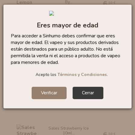
By...
6
,50 €
Eres mayor de edad
Para acceder a Sinhumo debes confirmar que eres
Sales Bubble Gum 10ml
mayor de edad. El vapeo y sus productos derivados
By...
6
,95 €
están destinados para un público adulto. No está
permitida la venta ni el acceso a productos de vapeo
para menores de edad.
Acepto los
Términos y Condiciones.
Sales Watermelon Slices...
6
,50 €
Verificar
Cerrar
Sales Strawberry Ice
10ml...
6
,50 €