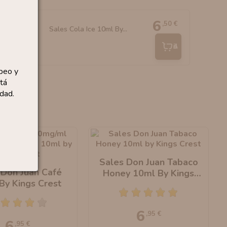
6
,50 €
Sales Cola Ice 10ml By...
Añadir
peo y
tá
dad.
Sales Don Juan Tabaco
 Don Juan Café
Honey 10ml By Kings
By Kings Crest
Crest
6
,95 €
6
,95 €