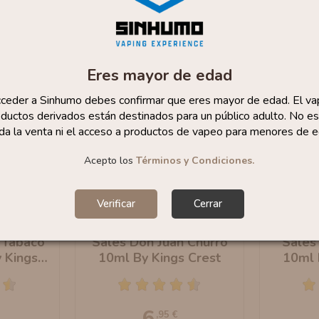
Eres mayor de edad
cceder a Sinhumo debes confirmar que eres mayor de edad. El va
ductos derivados están destinados para un público adulto. No es
da la venta ni el acceso a productos de vapeo para menores de e
Acepto los
Términos y Condiciones.
Verificar
Cerrar
 Tabaco
Sales Don Juan Churro
Sales
 Kings
10ml By Kings Crest
10ml 
6
,95 €