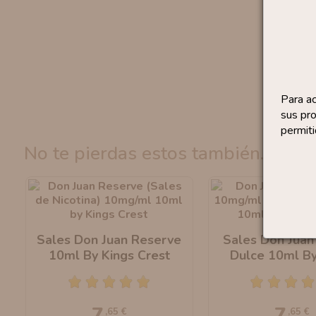
Para a
sus pro
permiti
no te pierdas estos también...
Sales Don Juan Reserve
Sales Don Juan
10ml By Kings Crest
Dulce 10ml By
Crest
7
7
,65 €
,65 €