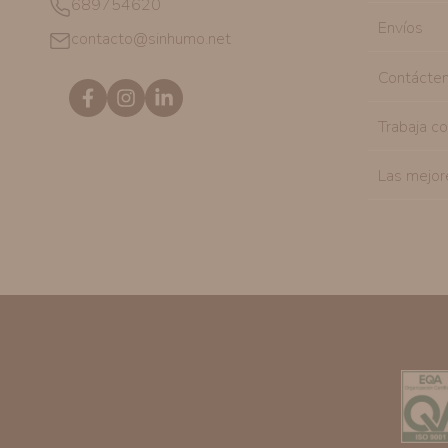
689754620
Envíos
contacto@sinhumo.net
Contácte
Trabaja c
Las mejor