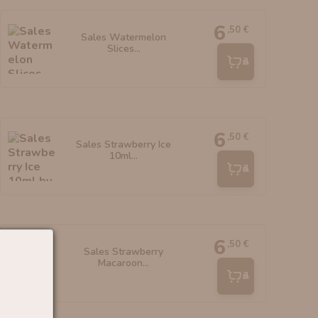
6
,50 €
Sales Watermelon
Slices...
Añadir
6
,50 €
Sales Strawberry Ice
10ml...
Añadir
6
,50 €
Sales Strawberry
Macaroon...
Añadir