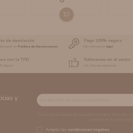
ías de devolución
Pago 100% seguro
formación en
Política de Devoluciones
Más información
aquí
os con la TPD
Referentes en el sector
0% Seguro
+10 Años de experiencia
cias y
Puede darse de baja en cualquier momento. Para ello, c
contacto en el aviso legal.
Acepto las
condiciones legales
.