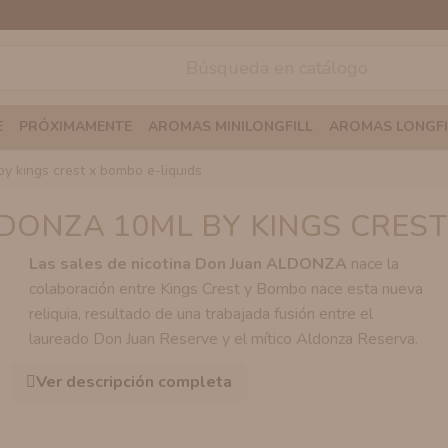
E
PRÓXIMAMENTE
AROMAS MINILONGFILL
AROMAS LONGFI
by kings crest x bombo e-liquids
DONZA 10ML BY KINGS CREST
Las sales de nicotina Don Juan ALDONZA
nace la
colaboración entre Kings Crest y Bombo nace esta nueva
reliquia, resultado de una trabajada fusión entre el
laureado Don Juan Reserve y el mítico Aldonza Reserva.
Ver descripción completa