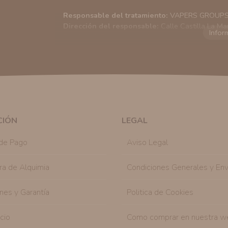
Responsable del tratamiento:
VAPERS GROUPS S
Dirección del responsable:
Calle Castilla La Ma
Finalidad:
Sus datos serán usados para poder en
tratamos sus datos
aquí
).
Publicidad:
Solo le enviaremos publicidad con su
en nuestro sitio web nos permitirá mediante la re
similares a los artículos que ha adquirido. Puede 
en cualquier momento y de forma gratuita..
Legitimación:
Únicamente trataremos sus datos co
mediante la casilla correspondiente establecida al
CIÓN
LEGAL
Destinatarios:
Con carácter general, sólo el per
autorizado podrá tener conocimiento de la inform
de Pago
Aviso Legal
Derechos:
Tiene derecho a saber qué información 
como se explica en la información adicional dispo
ra de Alquimia
Condiciones Generales y Env
nes y Garantía
Politica de Cookies
icio
Como comprar en nuestra w