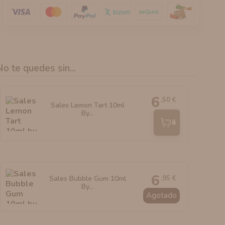
No te quedes sin...
6
,50 €
Sales Lemon Tart 10ml
By...
Añadir
6
,95 €
Sales Bubble Gum 10ml
By...
Agotado