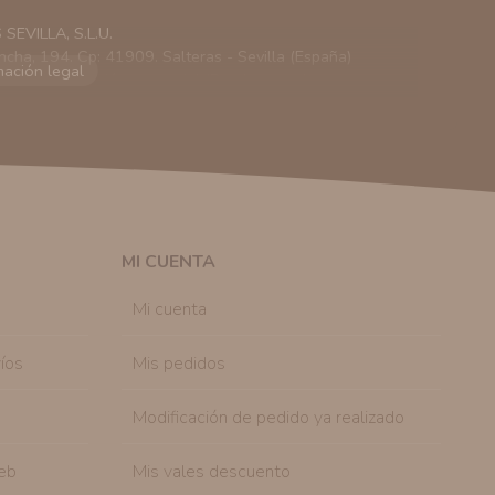
EVILLA, S.L.U.
ncha, 194. Cp: 41909. Salteras - Sevilla (España)
viarle información comercial (Puede consultar como
 autorización previa. No obstante, efectuar una compra
lación contractual informarle y ofrecerle promociones
solicitar la cancelación de comunicaciones comerciales
n su consentimiento previo, que podrá facilitarnos
 efecto.
MI CUENTA
sonal de nuestra entidad que esté debidamente
ación que le pedimos.
Mi cuenta
tenemos sobre usted, corregirla y eliminarla, tal y
nible en nuestra página web.
íos
Mis pedidos
Modificación de pedido ya realizado
eb
Mis vales descuento