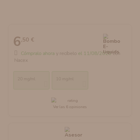
AROMANIC
ATOMIZADOR DEAD RABBIT RDA
RESISTENCIAS ARTESANALES RECOMENDADAS
ATOMIZADOR DEAD RABBIT RTA
6
,50 €
Cómpralo ahora
y recíbelo
el 11/08/2026
con
Nacex
20 mg/ml
10 mg/ml
Ver las 6 opiniones