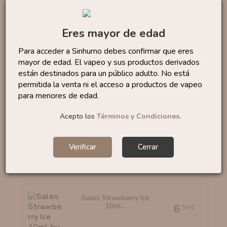
Eres mayor de edad
Para acceder a Sinhumo debes confirmar que eres
Sales Bubble Gum 10ml
By...
6
,95 €
mayor de edad. El vapeo y sus productos derivados
están destinados para un público adulto. No está
permitida la venta ni el acceso a productos de vapeo
para menores de edad.
Acepto los
Términos y Condiciones.
Sales Watermelon Slices...
6
,50 €
Verificar
Cerrar
Sales Strawberry Ice
10ml...
6
,50 €