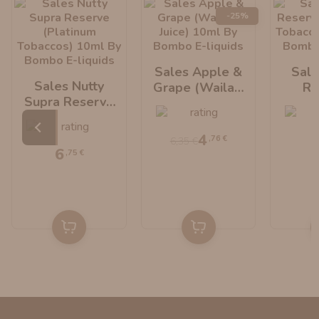
-25%
Sales Apple &
Sale
Sales Nutty
Grape (Wailani
Re
Supra Reserve
Juice) 10ml By
(Pl
(Platinum
Bombo E-Liquids
Tobac
Tobaccos) 10ml
By B
4
,76 €
6,35 €
By Bombo E-
Li
6
,75 €
Liquids