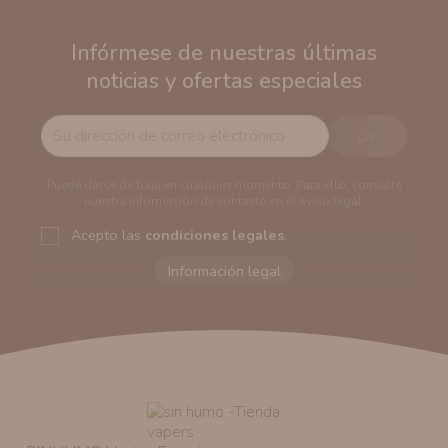
Infórmese de nuestras últimas
noticias y ofertas especiales
Puede darse de baja en cualquier momento. Para ello, consulte
nuestra información de contacto en el aviso legal.
Acepto las
condiciones legales
.
Responsable del tratamiento:
VAPERS GROUPS
SEVILLA, S.L.U.
Dirección del responsable:
Calle Castilla La Mancha,
194. Cp: 41909. Salteras - Sevilla (España)
Finalidad:
Sus datos serán usados para poder enviarle
información comercial (Puede consultar como tratamos
sus datos
aquí
).
Publicidad:
Solo le enviaremos publicidad con su
autorización previa. No obstante, efectuar una compra