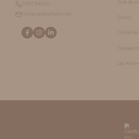
Guía de in
689754620
contacto@sinhumo.net
Envíos
Contácte
Trabaja c
Las mejor