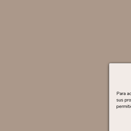
Para a
sus pro
permiti