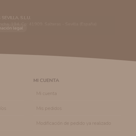
EVILLA, S.L.U.
ncha, 194. Cp: 41909. Salteras - Sevilla (España)
viarle información comercial (Puede consultar como
 autorización previa. No obstante, efectuar una compra
lación contractual informarle y ofrecerle promociones
solicitar la cancelación de comunicaciones comerciales
n su consentimiento previo, que podrá facilitarnos
 efecto.
MI CUENTA
sonal de nuestra entidad que esté debidamente
ación que le pedimos.
Mi cuenta
tenemos sobre usted, corregirla y eliminarla, tal y
nible en nuestra página web.
íos
Mis pedidos
Modificación de pedido ya realizado