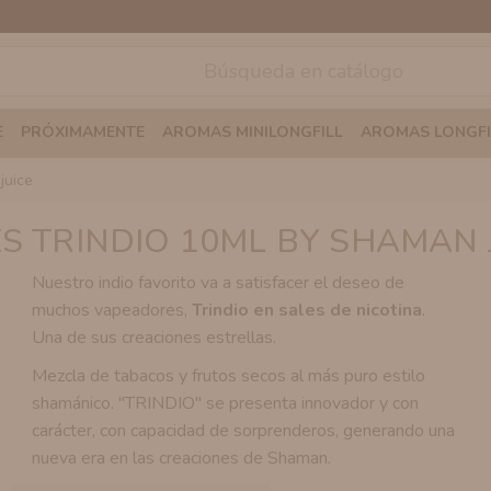
E
PRÓXIMAMENTE
AROMAS MINILONGFILL
AROMAS LONGFI
juice
S TRINDIO 10ML BY SHAMAN 
Nuestro indio favorito va a satisfacer el deseo de
muchos vapeadores,
Trindio en sales de nicotina
.
Una de sus creaciones estrellas.
Mezcla de tabacos y frutos secos al más puro estilo
shamánico. "TRINDIO" se presenta innovador y con
carácter, con capacidad de sorprenderos, generando una
nueva era en las creaciones de Shaman.