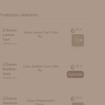
Productos similares
6
,50 €
Sales Lemon Tart 10ml
By...
Añadir
6
,95 €
Sales Bubble Gum 10ml
By...
Agotado
6
,50 €
Sales Watermelon
Slices...