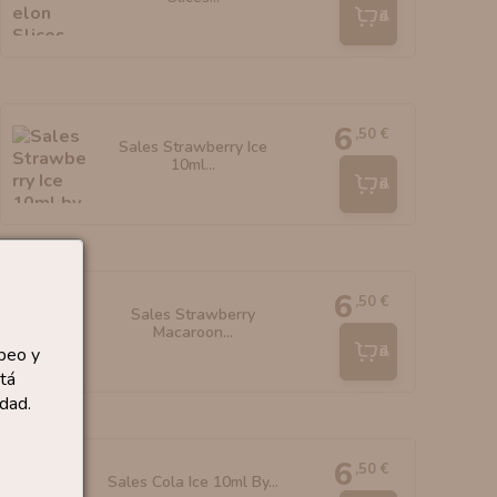
Añadir
6
,50 €
Sales Strawberry Ice
10ml...
Añadir
6
,50 €
Sales Strawberry
Macaroon...
Añadir
peo y
tá
dad.
6
,50 €
Sales Cola Ice 10ml By...