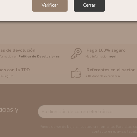
Verificar
Cerrar
ías de devolución
Pago 100% seguro
formación en
Política de Devoluciones
Más información
aquí
os con la TPD
Referentes en el sector
0% Seguro
+10 Años de experiencia
cias y
Puede darse de baja en cualquier momento. Para ello, c
contacto en el aviso legal.