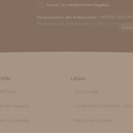
Acepto las
condiciones legales
.
Responsable del tratamiento:
VAPERS GROUPS S
Dirección del responsable:
Calle Castilla La Ma
Finalidad:
Sus datos serán usados para poder en
tratamos sus datos
aquí
).
Publicidad:
Solo le enviaremos publicidad con su
en nuestro sitio web nos permitirá mediante la re
similares a los artículos que ha adquirido. Puede 
en cualquier momento y de forma gratuita..
Legitimación:
Únicamente trataremos sus datos co
mediante la casilla correspondiente establecida al
CIÓN
LEGAL
Destinatarios:
Con carácter general, sólo el per
autorizado podrá tener conocimiento de la inform
de Pago
Aviso Legal
Derechos:
Tiene derecho a saber qué información 
como se explica en la información adicional dispo
ra de Alquimia
Condiciones Generales y Env
nes y Garantía
Politica de Cookies