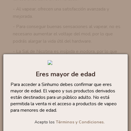
- Al vapear, ofrecen una satisfacción avanzada y
mejorada.
- Para conseguir buenas sensaciones al vapear, no es
necesario aumentar el voltaje del mod, por lo que
podrás alargar la vida útil del hardware.
- La Sal de Nicotina es insípida e inodora, por lo que
no afecta al sabor del aroma.
Eres mayor de edad
Productos similares
Para acceder a Sinhumo debes confirmar que eres
mayor de edad. El vapeo y sus productos derivados
Sales Lemon Tart 10ml
están destinados para un público adulto. No está
By...
6
,50 €
permitida la venta ni el acceso a productos de vapeo
para menores de edad.
Acepto los
Términos y Condiciones.