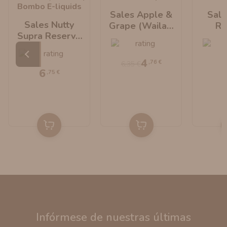
Sales Apple &
Sale
Sales Nutty
Grape (Wailani
Re
Supra Reserve
Juice) 10ml By
(Pl
(Platinum
Bombo E-Liquids
Tobac
Tobaccos) 10ml
By B
4
,76 €
6,35 €
By Bombo E-
Li
6
,75 €
Liquids
Infórmese de nuestras últimas