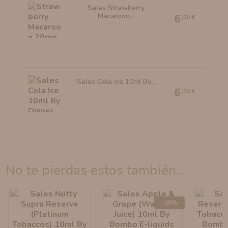
Sales Strawberry
Macaroon...
6
,50 €
Sales Cola Ice 10ml By...
6
,50 €
no te pierdas estos también...
-25%