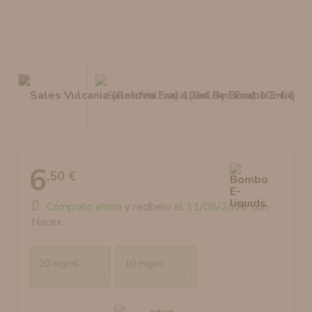
AROMANIC
ATOMIZADOR DEAD RABBIT RDA
RESISTENCIAS ARTESANALES RECOMENDADAS
ATOMIZADOR DEAD RABBIT RTA
6
,50 €
Cómpralo ahora
y recíbelo
el 11/08/2026
con
Nacex
20 mg/ml
10 mg/ml