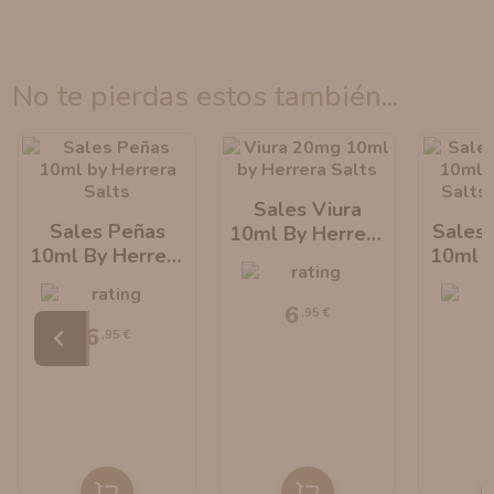
no te pierdas estos también...
Sales Viura
Sales Peñas
Sales 
10ml By Herrera
10ml By Herrera
10ml B
Salts
Salts
S
6
,95 €
6
,95 €