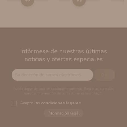
Infórmese de nuestras últimas
noticias y ofertas especiales
Puede darse de baja en cualquier momento. Para ello, consulte
nuestra información de contacto en el aviso legal.
Acepto las
condiciones legales
.
Responsable del tratamiento:
VAPERS GROUPS
SEVILLA, S.L.U.
Dirección del responsable:
Calle Castilla La Mancha,