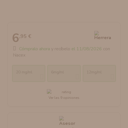
AROMANIC
ATOMIZADOR DEAD RABBIT RDA
RESISTENCIAS ARTESANALES RECOMENDADAS
ATOMIZADOR DEAD RABBIT RTA
6
,95 €
Cómpralo ahora
y recíbelo
el 11/08/2026
con
Nacex
20 mg/ml
6mg/ml
12mg/ml
Ver las 9 opiniones