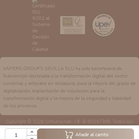
nuestra página web.
VAPERS GROUPS SEVILLA SLU ha sido beneficiaria de
Subvención destinada a la transformación digital del sector
comercial y artesano en Andalucía, para la Mejora del grado de
digitalización, implantación de soluciones para la
transformación digital y la mejora de la seguridad y fiabilidad
de los procesos.
Copyright © 2026 Sinhumo.net- CIF. B-90247388. Todos los
derechos reservados
Añadir al carrito