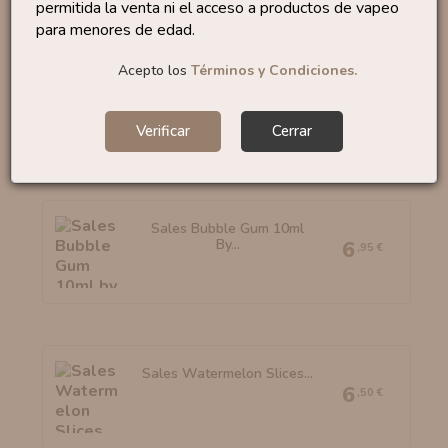
permitida la venta ni el acceso a productos de vapeo
Productos similares
para menores de edad.
Acepto los
Términos y Condiciones.
Sales Lemon Tart 10ml
By...
6
,50 €
Verificar
Cerrar
Sales Bubble Gum 10ml
By...
6
,95 €
Sales Watermelon Slices...
6
,50 €