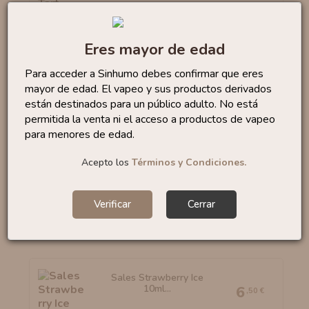
Eres mayor de edad
Para acceder a Sinhumo debes confirmar que eres
Sales Bubble Gum 10ml
mayor de edad. El vapeo y sus productos derivados
By...
6
,95 €
están destinados para un público adulto. No está
permitida la venta ni el acceso a productos de vapeo
para menores de edad.
Acepto los
Términos y Condiciones.
Sales Watermelon Slices...
6
,50 €
Verificar
Cerrar
Sales Strawberry Ice
10ml...
6
,50 €