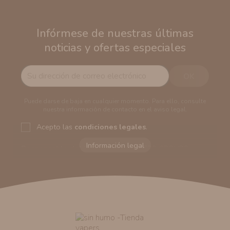
Infórmese de nuestras últimas
noticias y ofertas especiales
Puede darse de baja en cualquier momento. Para ello, consulte
nuestra información de contacto en el aviso legal.
Acepto las
condiciones legales
.
Responsable del tratamiento:
VAPERS GROUPS
SEVILLA, S.L.U.
Dirección del responsable:
Calle Castilla La Mancha,
194. Cp: 41909. Salteras - Sevilla (España)
Finalidad:
Sus datos serán usados para poder enviarle
información comercial (Puede consultar como tratamos
sus datos
aquí
).
Publicidad:
Solo le enviaremos publicidad con su