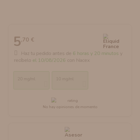
AROMANIC
ATOMIZADOR DEAD RABBIT RDA
RESISTENCIAS ARTESANALES RECOMENDADAS
ATOMIZADOR DEAD RABBIT RTA
5
,70 €
Haz tu pedido antes de
6 horas y 20 minutos
y
recíbelo
el 10/08/2026
con Nacex
20 mg/ml
10 mg/ml
No hay opiniones de momento