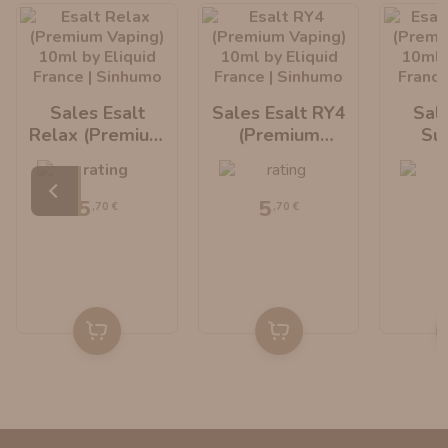
Sales Esalt
Sales Esalt RY4
Sale
Relax (Premium
(Premium
Su
Vaping) 10ml By
Vaping) 10ml By
(P
Eliquid France
Eliquid France
Vaping
Eliqu
5
5
,70 €
,70 €