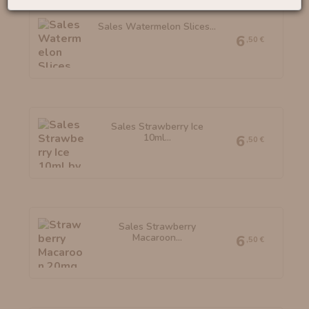
Sales Watermelon Slices...
6
,50 €
Sales Strawberry Ice
10ml...
6
,50 €
Sales Strawberry
Macaroon...
6
,50 €