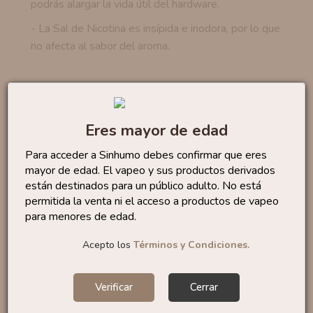
podrás alargar la vida útil del hardware.
- La Sal de Nicotina es insípida e inodora, por lo que
no afecta al sabor del aroma.
Productos similares
Eres mayor de edad
Sales Lemon Tart 10ml
By...
6
,50 €
Para acceder a Sinhumo debes confirmar que eres
mayor de edad. El vapeo y sus productos derivados
están destinados para un público adulto. No está
permitida la venta ni el acceso a productos de vapeo
para menores de edad.
Sales Bubble Gum 10ml
Acepto los
Términos y Condiciones.
By...
6
,95 €
Verificar
Cerrar