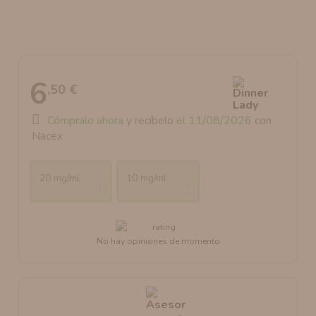
AROMANIC
ATOMIZADOR DEAD RABBIT RDA
RESISTENCIAS ARTESANALES RECOMENDADAS
ATOMIZADOR DEAD RABBIT RTA
6
,50 €
Cómpralo ahora
y recíbelo
el 11/08/2026
con
Nacex
20 mg/ml
10 mg/ml
No hay opiniones de momento