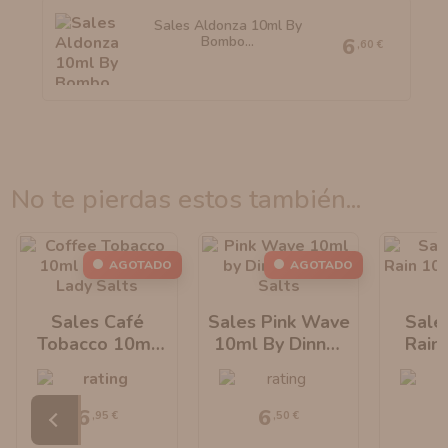
Sales Aldonza 10ml By
Bombo...
6
,60 €
no te pierdas estos también...
AGOTADO
AGOTADO
Sales Café
Sales Pink Wave
Sale
Tobacco 10ml
10ml By Dinner
Rain
By Dinner Lady
Lady
Dinn
6
6
,95 €
,50 €