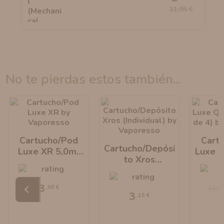
11,95 €
no te pierdas estos también...
Cartucho/Pod
Cart
Cartucho/Depósi
Luxe XR 5,0ml
Luxe Q
To Xros
By Vaporesso
4) By 
(Individual) By
Vaporesso
3
,90 €
11,5
3
,15 €