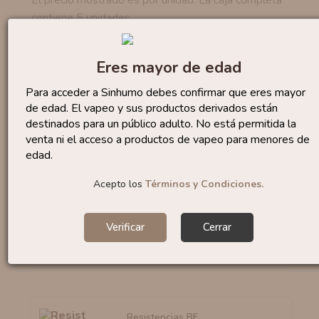
contiene 5 unidades.
No te quedes sin...
Eres mayor de edad
Para acceder a Sinhumo debes confirmar que eres mayor
de edad. El vapeo y sus productos derivados están
Cartucho/Pod Geekvape
S...
3
destinados para un público adulto. No está permitida la
,90 €
venta ni el acceso a productos de vapeo para menores de
edad.
Acepto los
Términos y Condiciones.
Resistencias UB MAX V2
By...
3
Verificar
Cerrar
,50 €
Resistencias BF