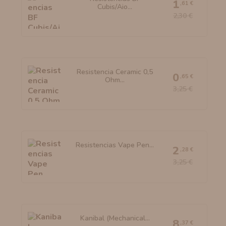
1
,61 €
Cubis/Aio...
2,30 €
Resistencia Ceramic 0,5
0
,65 €
Ohm...
3,25 €
Resistencias Vape Pen...
2
,28 €
3,25 €
Kanibal (Mechanical...
8
,37 €