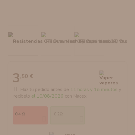
AROMANIC
ATOMIZADOR DEAD RABBIT RDA
RESISTENCIAS ARTESANALES RECOMENDADAS
ATOMIZADOR DEAD RABBIT RTA
3
,50 €
Haz tu pedido antes de
11 horas y 18 minutos
y
recíbelo
el 10/08/2026
con Nacex
0.4 Ω
0.2Ω