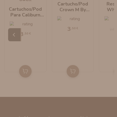
Cartucho/Pod
Resi
Cartuchos/Pod
Crown M By
Whir
Para Caliburn
Uwell
U
G3 By Uwell
3
,50 €
2,50
3
,50 €