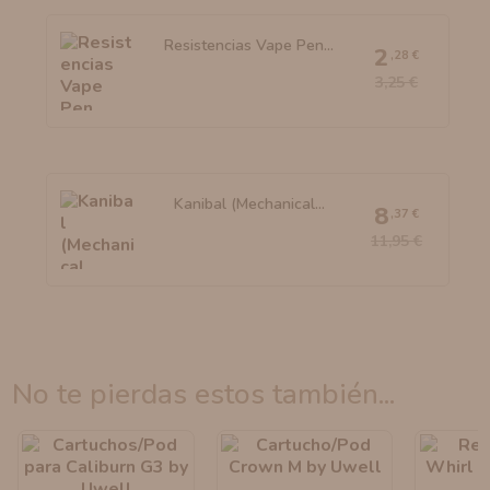
Resistencias Vape Pen...
2
,28 €
3,25 €
Kanibal (Mechanical...
8
,37 €
11,95 €
no te pierdas estos también...