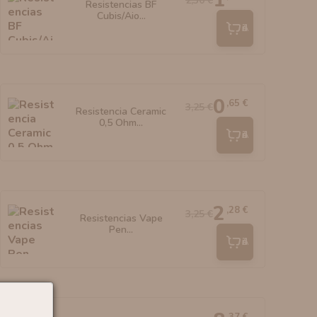
1
2,30 €
Resistencias BF
Cubis/Aio...
Añadir
0
,65 €
3,25 €
Resistencia Ceramic
0,5 Ohm...
Añadir
2
,28 €
3,25 €
Resistencias Vape
Pen...
Añadir