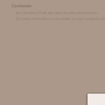
Contenido
1x
Cartuchos/Pods del valor en ohm seleccionado.
(El precio mostrado es por unidad. La caja completa co