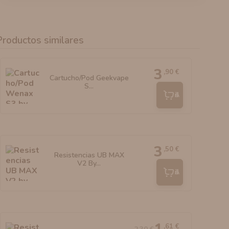
Productos similares
3
,90 €
Cartucho/Pod Geekvape
S...
Añadir
3
,50 €
Resistencias UB MAX
V2 By...
Añadir
,61 €