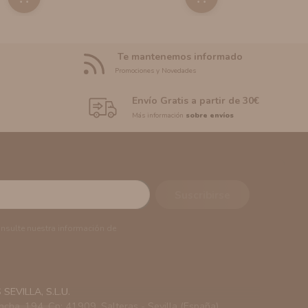
Te mantenemos informado
Promociones y Novedades
Envío Gratis a partir de 30€
Más información
sobre envíos
onsulte nuestra información de
EVILLA, S.L.U.
ncha, 194. Cp: 41909. Salteras - Sevilla (España)