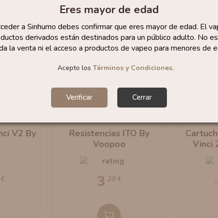
Eres mayor de edad
cceder a Sinhumo debes confirmar que eres mayor de edad. El va
ductos derivados están destinados para un público adulto. No es
da la venta ni el acceso a productos de vapeo para menores de e
Acepto los
Términos y Condiciones.
Verificar
Cerrar
-30%
nci V2 By
Resistencias ITO By
Cartuch
Voopoo
Vinci 
3
 €
,20 €
3