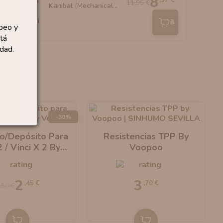
8
,37 €
11,95 €
Kanibal (Mechanical...
Añadir
peo y
tá
dad.
-30%
o/Depósito Para
Resistencias TPP By
2 / Vinci X 2 By
Voopoo
Voopoo
2
3
,45 €
,70 €
,50 €