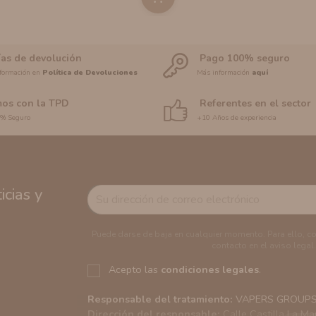
ías de devolución
Pago 100% seguro
formación en
Política de Devoluciones
Más información
aquí
os con la TPD
Referentes en el sector
0% Seguro
+10 Años de experiencia
cias y
Puede darse de baja en cualquier momento. Para ello, c
contacto en el aviso legal.
Acepto las
condiciones legales
.
Responsable del tratamiento:
VAPERS GROUPS S
Dirección del responsable:
Calle Castilla La Ma