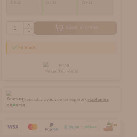
1.0 Ω
0.4 Ω
0.7 Ω
Añadir al carrito

En Stock
Ver las 3 opiniones
¿Necesitas ayuda de un experto?
Hablamos