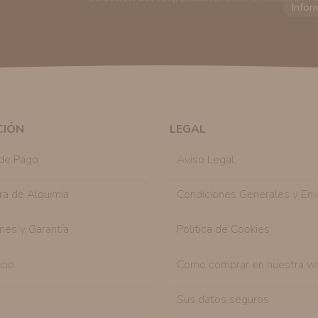
Finalidad:
Sus datos serán usados para poder en
tratamos sus datos
aquí
).
Publicidad:
Solo le enviaremos publicidad con su
en nuestro sitio web nos permitirá mediante la re
similares a los artículos que ha adquirido. Puede 
en cualquier momento y de forma gratuita..
Legitimación:
Únicamente trataremos sus datos co
mediante la casilla correspondiente establecida al
CIÓN
LEGAL
Destinatarios:
Con carácter general, sólo el per
autorizado podrá tener conocimiento de la inform
de Pago
Aviso Legal
Derechos:
Tiene derecho a saber qué información 
como se explica en la información adicional dispo
ra de Alquimia
Condiciones Generales y Env
nes y Garantía
Politica de Cookies
icio
Como comprar en nuestra w
Sus datos seguros