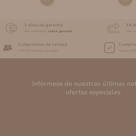
3 años de garantía
14 d
Más información
sobre garantía
Más in
Compromiso de calidad
Cumplim
+ 100.000 clientes nos avalan
Negocio 10
Infórmese de nuestras últimas noti
ofertas especiales