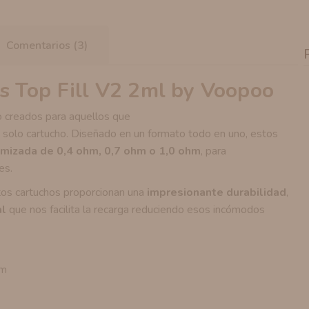
Comentarios (3)
 Top Fill V2 2ml by Voopoo
do creados para aquellos que
 solo cartucho. Diseñado en un formato todo en uno, estos
timizada de 0,4 ohm, 0,7 ohm o 1,0 ohm
, para
es.
tos cartuchos proporcionan una
impresionante durabilidad
,
al
que nos facilita la recarga reduciendo esos incómodos
hm