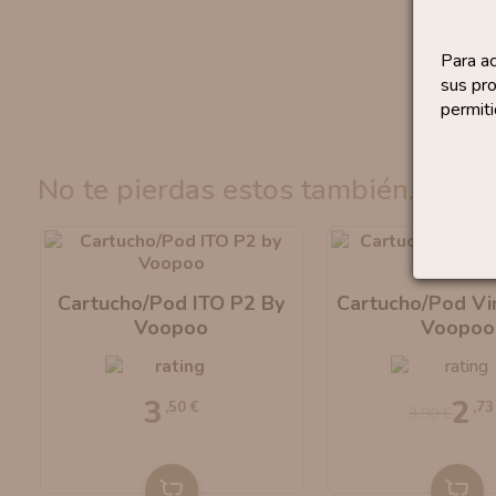
Para a
sus pro
permiti
no te pierdas estos también...
l
Cartucho/Pod ITO P2 By
Cartucho/Pod Vi
Voopoo
Voopoo
3
2
,50 €
,73
3,90 €