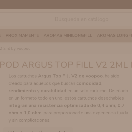
E
PRÓXIMAMENTE
AROMAS MINILONGFILL
AROMAS LONGFI
 v2 2ml by voopoo
POD ARGUS TOP FILL V2 2ML
Los cartuchos
Argus Top Fill V2 de voopoo
, ha sido
creado para aquellos que buscan
comodidad
,
rendimiento
y
durabilidad
en un solo cartucho. Diseñado
en un formato todo en uno, estos cartuchos desechables
integran una resistencia optimizada de 0,4 ohm, 0,7
ohm o 1,0 ohm
, para proporcionarte una experiencia fluida
y sin complicaciones.