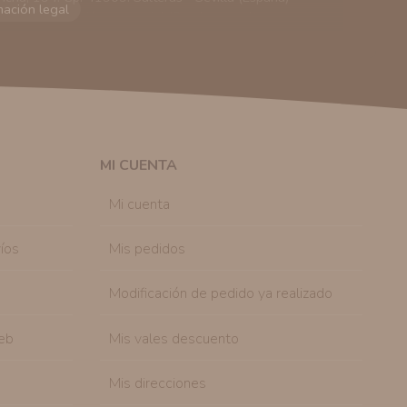
viarle información comercial (Puede consultar como
 autorización previa. No obstante, efectuar una compra
lación contractual informarle y ofrecerle promociones
solicitar la cancelación de comunicaciones comerciales
n su consentimiento previo, que podrá facilitarnos
 efecto.
MI CUENTA
sonal de nuestra entidad que esté debidamente
ación que le pedimos.
Mi cuenta
tenemos sobre usted, corregirla y eliminarla, tal y
nible en nuestra página web.
íos
Mis pedidos
Modificación de pedido ya realizado
eb
Mis vales descuento
Mis direcciones