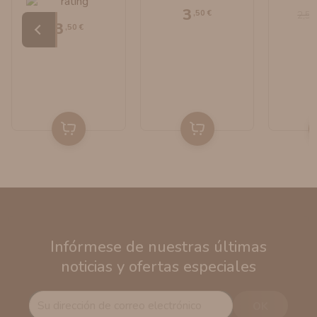
3
,50 €
2,50
3
,50 €
Infórmese de nuestras últimas
noticias y ofertas especiales