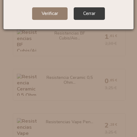
Verificar
Cerrar
Resistencias BF
1
,61 €
Cubis/Aio...
2,30 €
Resistencia Ceramic 0,5
0
,65 €
Ohm...
3,25 €
Resistencias Vape Pen...
2
,28 €
3,25 €