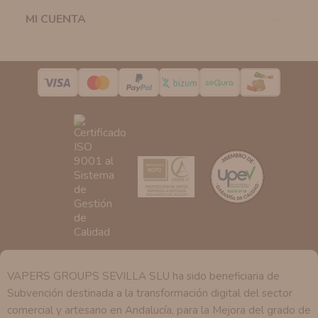
la casilla correspondiente establecida al efecto.
MI CUENTA

Destinatarios:
Con carácter general, sólo el personal
de nuestra entidad que esté debidamente autorizado
podrá tener conocimiento de la información que le
pedimos.
Derechos:
Tiene derecho a saber qué información
tenemos sobre usted, corregirla y eliminarla, tal y como
se explica en la información adicional disponible en
nuestra página web.
VAPERS GROUPS SEVILLA SLU ha sido beneficiaria de
Subvención destinada a la transformación digital del sector
comercial y artesano en Andalucía, para la Mejora del grado de