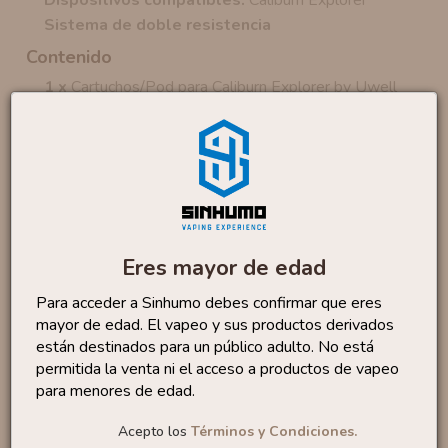
Sistema de doble resistencia
Contenido
1 x
Cartuchos/Pod para Caliburn Explorer by Uwell
La caja contiene 2 unidades (
precio mostrado por
unidad
)
Productos similares
Eres mayor de edad
Cartucho/Pod Geekvape
S...
3
,90 €
Para acceder a Sinhumo debes confirmar que eres
mayor de edad. El vapeo y sus productos derivados
están destinados para un público adulto. No está
permitida la venta ni el acceso a productos de vapeo
para menores de edad.
Resistencias UB MAX V2
By...
3
Acepto los
Términos y Condiciones.
,50 €