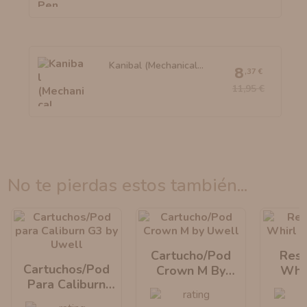
Kanibal (Mechanical...
8
,37 €
11,95 €
no te pierdas estos también...
Cartucho/Pod
Resi
Cartuchos/Pod
Crown M By
Whir
Para Caliburn
Uwell
U
G3 By Uwell