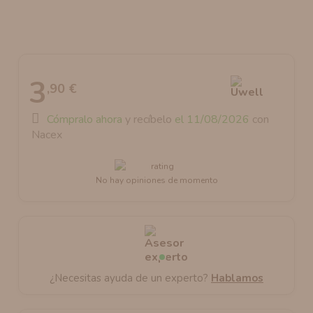
AROMANIC
ATOMIZADOR DEAD RABBIT RDA
RESISTENCIAS ARTESANALES RECOMENDADAS
ATOMIZADOR DEAD RABBIT RTA
3
,90 €
Cómpralo ahora
y recíbelo
el 11/08/2026
con
Nacex
No hay opiniones de momento
¿Necesitas ayuda de un experto?
Hablamos