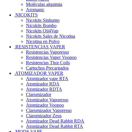
Moléculas alquimia
Aromanic
NICOKITS
Nicokits Sinhumo
Nicokits Bombo
Nicokits Oil4Vap
Nicokits Sales de Nicotina
Nicotina en Polvo
RESISTENCIAS VAPER
Resistencias Vaporesso
Resistencias Vaper Voopoo
Resistencias Thor Coils
Cartuchos Precargados
ATOMIZADOR VAPER
Atomizador vape RTA
Atomizador RDA
Atomizador RDTA
Claromizador
Atomizador Vaporesso
Atomizador Voopoo
Claromizador Vaporesso
Claromizador Zeus
Atomizador Dead Rabbit RDA
Atomizador Dead Rabbit RTA
MODS VAPE