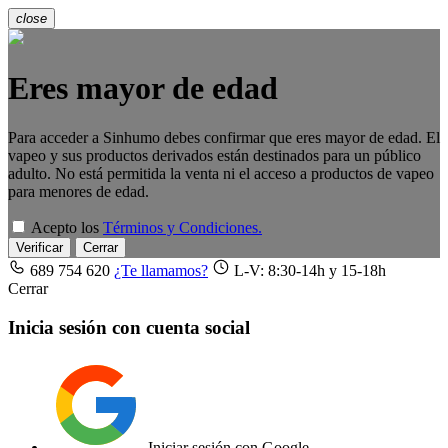
close
Eres mayor de edad
Para acceder a Sinhumo debes confirmar que eres mayor de edad. El
vapeo y sus productos derivados están destinados para un público
adulto. No está permitida la venta ni el acceso a productos de vapeo
para menores de edad.
Acepto los
Términos y Condiciones.
Verificar
Cerrar
689 754 620
¿Te llamamos?
L-V: 8:30-14h y 15-18h
Cerrar
Inicia sesión con cuenta social
Iniciar sesión con Google