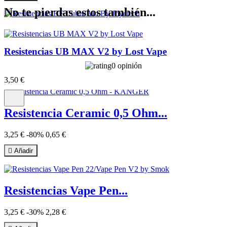
No te pierdas estos también...
Resistencias BF Cubis/Aio...
Resistencias UB MAX V2 by Lost Vape
2,30 €
-30%
1,61 €
0 opinión

Añadir
3
,50 €
Resistencia Ceramic 0,5 Ohm...
3,25 €
-80%
0,65 €

Añadir
Resistencias Vape Pen...
2
3,25 €
-30%
2,28 €