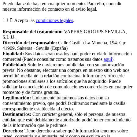
Puede darse de baja en cualquier momento. Para ello, consulte
nuestra información de contacto en el aviso legal.

Acepto las
condiciones legales
.
Responsable del tratamiento:
VAPERS GROUPS SEVILLA,
S.L.U.
Dirección del responsable:
Calle Castilla La Mancha, 194. Cp:
41909. Salteras - Sevilla (España)
Finalidad:
Sus datos serán usados para poder enviarle información
comercial (Puede consultar como tratamos sus datos
aquí
).
Publicidad:
Solo le enviaremos publicidad con su autorización
previa. No obstante, efectuar una compra en nuestro sitio web nos
permitirá mediante la relación contractual informarle y ofrecerle
promociones similares a los artículos que ha adquirido. Puede
solicitar la cancelación de comunicaciones comerciales en cualquier
momento y de forma gratuita..
Legitimación:
Únicamente trataremos sus datos con su
consentimiento previo, que podrá facilitarnos mediante la casilla
correspondiente establecida al efecto.
Destinatarios:
Con carácter general, sólo el personal de nuestra
entidad que esté debidamente autorizado podrá tener conocimiento
de la información que le pedimos.
Derechos:
Tiene derecho a saber qué información tenemos sobre
usted, corregirla y eliminarla, tal y como se explica en la