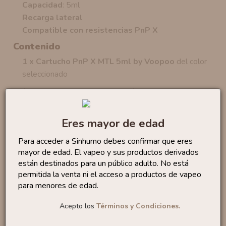
Capacidad
: 5ml
Recarga lateral
Compatible con resistencias PnP X
Contenido
1 x Cartucho PnP X MTL 5ml by Voopoo
del color
seleccionado
(Precio mostrado por unidad)
Eres mayor de edad
No te quedes sin...
Para acceder a Sinhumo debes confirmar que eres
mayor de edad. El vapeo y sus productos derivados
Cartucho/Pod Geekvape
están destinados para un público adulto. No está
S...
3
,90 €
permitida la venta ni el acceso a productos de vapeo
para menores de edad.
Acepto los
Términos y Condiciones.