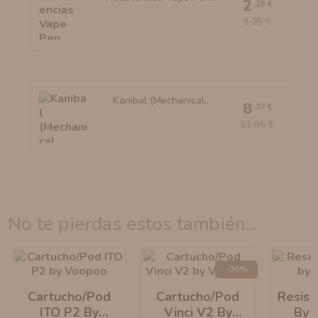
2
,28 €
3,25 €
Kanibal (Mechanical...
8
,37 €
11,95 €
no te pierdas estos también...
-30%
Cartucho/Pod
Cartucho/Pod
Resist
ITO P2 By
Vinci V2 By
By 