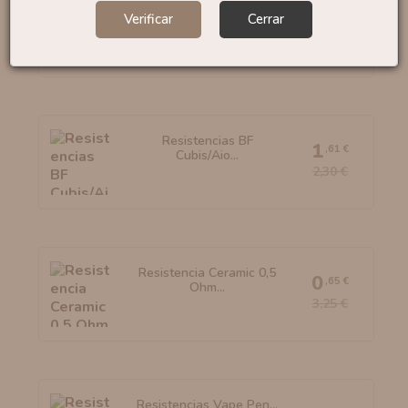
Resistencias UB MAX V2
Verificar
Cerrar
By...
3
,50 €
Resistencias BF
1
,61 €
Cubis/Aio...
2,30 €
Resistencia Ceramic 0,5
0
,65 €
Ohm...
3,25 €
Resistencias Vape Pen...