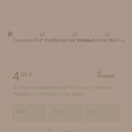
AROMANIC
ATOMIZADOR DEAD RABBIT RDA
RESISTENCIAS ARTESANALES RECOMENDADAS
ATOMIZADOR DEAD RABBIT RTA
4
,50 €
Haz tu pedido antes de
5 horas y 41 minutos
y
recíbelo
el 10/08/2026
con Nacex
Black
Silver
Grey