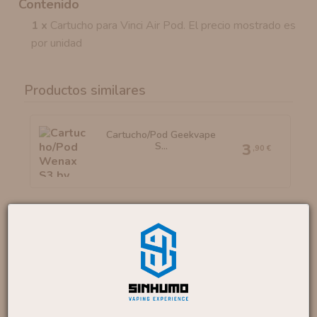
Contenido
1 x
Cartucho para Vinci Air Pod. El precio mostrado es
por unidad
Productos similares
Cartucho/Pod Geekvape
S...
3
,90 €
Resistencias UB MAX V2
By...
3
,50 €