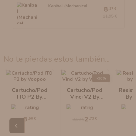
Kanibal (Mechanical...
8
,37 €
11,95 €
no te pierdas estos también...
-30%
Cartucho/Pod
Cartucho/Pod
Resist
ITO P2 By
Vinci V2 By
By 
Voopoo
Voopoo
3
2
,50 €
,73 €
3,90 €