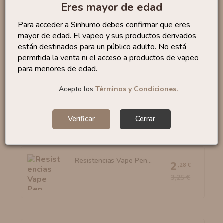
Eres mayor de edad
Resistencias BF
1
,61 €
Para acceder a Sinhumo debes confirmar que eres
Cubis/Aio...
2,30 €
mayor de edad. El vapeo y sus productos derivados
están destinados para un público adulto. No está
permitida la venta ni el acceso a productos de vapeo
para menores de edad.
Resistencia Ceramic 0,5
Acepto los
Términos y Condiciones.
0
,65 €
Ohm...
3,25 €
Verificar
Cerrar
Resistencias Vape Pen...
2
,28 €
3,25 €