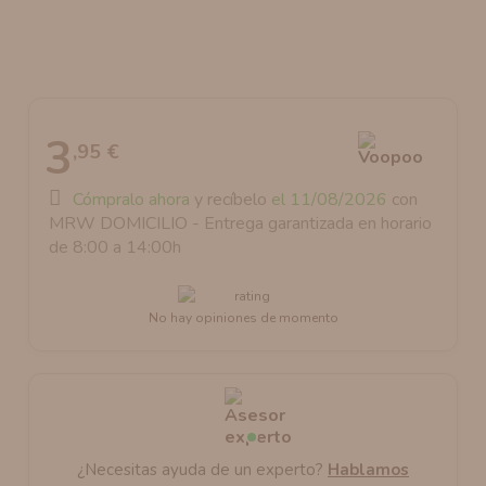
AROMANIC
ATOMIZADOR DEAD RABBIT RDA
RESISTENCIAS ARTESANALES RECOMENDADAS
ATOMIZADOR DEAD RABBIT RTA
3
,95 €
Cómpralo ahora
y recíbelo
el 11/08/2026
con
MRW DOMICILIO - Entrega garantizada en horario
de 8:00 a 14:00h
No hay opiniones de momento
¿Necesitas ayuda de un experto?
Hablamos