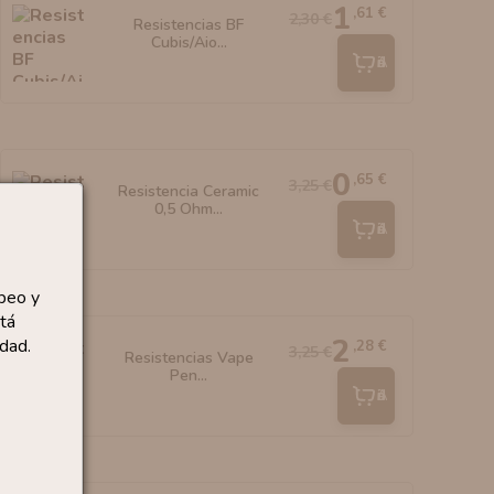
1
,61 €
2,30 €
Resistencias BF
Cubis/Aio...
Añadir
0
,65 €
3,25 €
Resistencia Ceramic
0,5 Ohm...
Añadir
peo y
tá
2
dad.
,28 €
3,25 €
Resistencias Vape
Pen...
Añadir