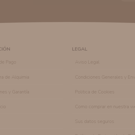
tratamos sus datos
aquí
).
Publicidad:
Solo le enviaremos publicidad con su
en nuestro sitio web nos permitirá mediante la re
similares a los artículos que ha adquirido. Puede 
en cualquier momento y de forma gratuita..
Legitimación:
Únicamente trataremos sus datos co
mediante la casilla correspondiente establecida al
CIÓN
LEGAL
Destinatarios:
Con carácter general, sólo el per
autorizado podrá tener conocimiento de la inform
de Pago
Aviso Legal
Derechos:
Tiene derecho a saber qué información 
como se explica en la información adicional dispo
ra de Alquimia
Condiciones Generales y Env
nes y Garantía
Politica de Cookies
icio
Como comprar en nuestra w
Sus datos seguros