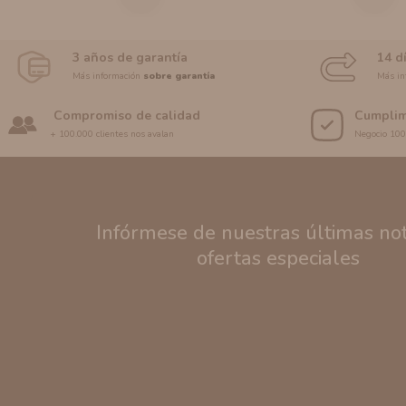
3 años de garantía
14 d
Más información
sobre garantía
Más in
Compromiso de calidad
Cumplim
+ 100.000 clientes nos avalan
Negocio 10
Infórmese de nuestras últimas noti
ofertas especiales