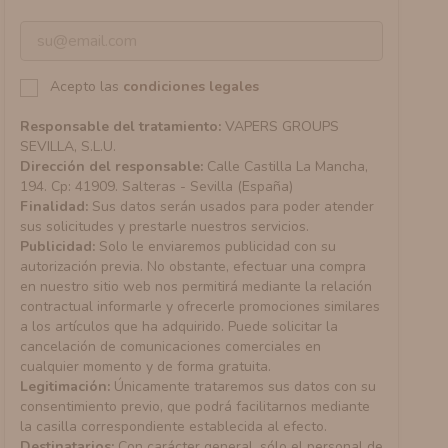
Acepto las
condiciones legales
Responsable del tratamiento:
VAPERS GROUPS
SEVILLA, S.L.U.
Dirección del responsable:
Calle Castilla La Mancha,
194. Cp: 41909. Salteras - Sevilla (España)
Finalidad:
Sus datos serán usados para poder atender
sus solicitudes y prestarle nuestros servicios.
Publicidad:
Solo le enviaremos publicidad con su
autorización previa. No obstante, efectuar una compra
en nuestro sitio web nos permitirá mediante la relación
contractual informarle y ofrecerle promociones similares
a los artículos que ha adquirido. Puede solicitar la
cancelación de comunicaciones comerciales en
cualquier momento y de forma gratuita.
Legitimación:
Únicamente trataremos sus datos con su
consentimiento previo, que podrá facilitarnos mediante
la casilla correspondiente establecida al efecto.
Destinatarios:
Con carácter general, sólo el personal de