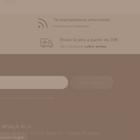
Te mantenemos informado
Promociones y Novedades
Envío Gratis a partir de 30€
Más información
sobre envíos
onsulte nuestra información de
EVILLA, S.L.U.
ncha, 194. Cp: 41909. Salteras - Sevilla (España)
viarle información comercial (Puede consultar como