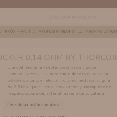
E
PRÓXIMAMENTE
AROMAS MINILONGFILL
AROMAS LONGFI
OCKER 0,14 OHM BY THORCOI
Una coil pequeña y bruta
, con un sabor y golpe
asombroso, es una coil
para cualquier ato
destaca por su
polivalencia tanto en electrónico como mech, con su
guía
de 2.5
hace que su nervio sea extremo y una
rapidez de
respuesta para disfrutar al máximo de tu calada
Ver descripción completa