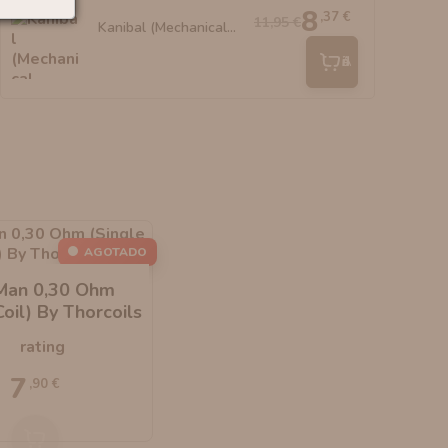
8
,37 €
11,95 €
Kanibal (Mechanical...
Añadir
AGOTADO
Man 0,30 Ohm
Coil) By Thorcoils
7
,90 €