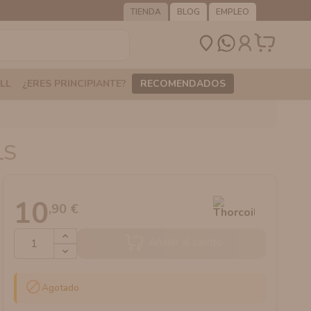
TIENDA
BLOG
EMPLEO
LL
¿ERES PRINCIPIANTE?
RECOMENDADOS
LS
10
,90 €
Añadir al carrito

Agotado