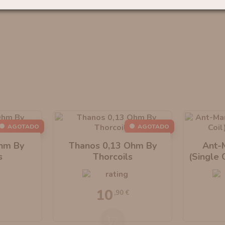
AGOTADO
AGOTADO
hm By
Thanos 0,13 Ohm By
Ant-
s
Thorcoils
(Single 
10
,90 €