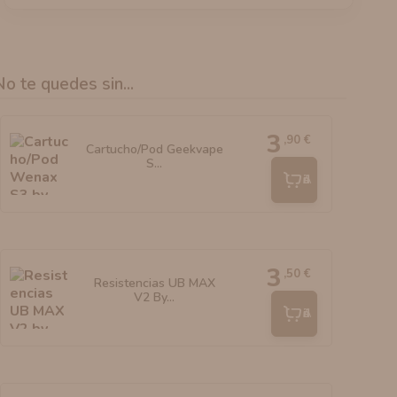
No te quedes sin...
3
,90 €
Cartucho/Pod Geekvape
S...
Añadir
3
,50 €
Resistencias UB MAX
V2 By...
Añadir