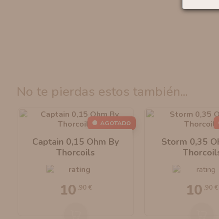
no te pierdas estos también...
AGOTADO
Captain 0,15 Ohm By
Storm 0,35 O
Thorcoils
Thorcoil
10
10
,90 €
,90 €