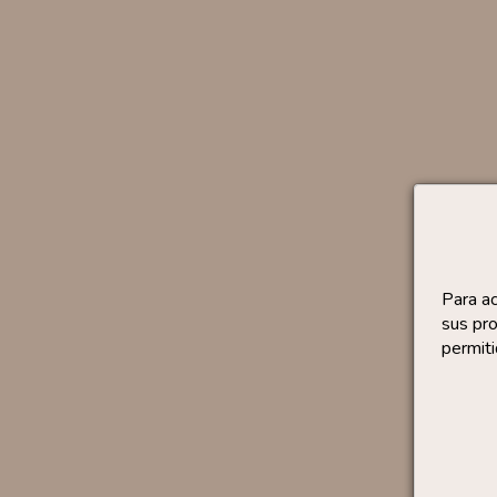
Para a
sus pro
permiti