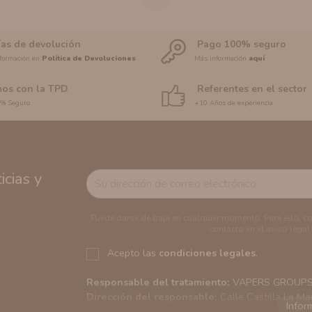
ías de devolución
Pago 100% seguro
formación en
Política de Devoluciones
Más información
aquí
os con la TPD
Referentes en el sector
0% Seguro
+10 Años de experiencia
cias y
Puede darse de baja en cualquier momento. Para ello, c
contacto en el aviso legal.
Acepto las
condiciones legales
.
Responsable del tratamiento:
VAPERS GROUPS S
Dirección del responsable:
Calle Castilla La Ma
Finalidad:
Sus datos serán usados para poder en