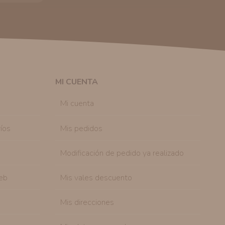
 autorización previa. No obstante, efectuar una compra
lación contractual informarle y ofrecerle promociones
solicitar la cancelación de comunicaciones comerciales
n su consentimiento previo, que podrá facilitarnos
 efecto.
MI CUENTA
sonal de nuestra entidad que esté debidamente
ación que le pedimos.
Mi cuenta
tenemos sobre usted, corregirla y eliminarla, tal y
nible en nuestra página web.
íos
Mis pedidos
Modificación de pedido ya realizado
eb
Mis vales descuento
Mis direcciones