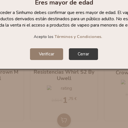
Eres mayor de edad
cceder a Sinhumo debes confirmar que eres mayor de edad. El va
ductos derivados están destinados para un público adulto. No es
da la venta ni el acceso a productos de vapeo para menores de e
Acepto los
Términos y Condiciones.
Verificar
Cerrar
-30%
Resist
Crown M
Resistencias Whirl S2 By
Crow
l
Uwell
3
1
,75 €
2,50 €