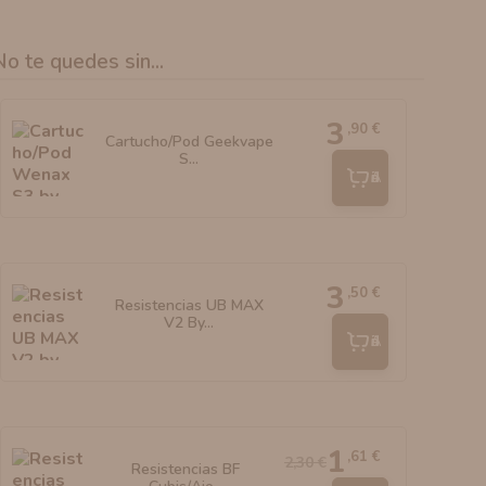
No te quedes sin...
3
,90 €
Cartucho/Pod Geekvape
S...
Añadir
3
,50 €
Resistencias UB MAX
V2 By...
Añadir
1
,61 €
2,30 €
Resistencias BF