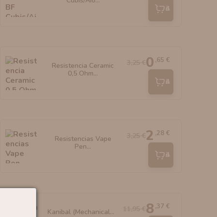
Cubis/Aio...
Añadir
0
,65 €
3,25 €
Resistencia Ceramic
0,5 Ohm...
Añadir
2
,28 €
3,25 €
Resistencias Vape
Pen...
Añadir
8
,37 €
11,95 €
Kanibal (Mechanical...