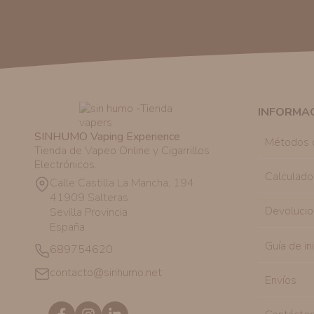
INFORMA
SINHUMO Vaping Experience
Métodos 
Tienda de Vapeo Online y Cigarrillos
Electrónicos.
Calculado
Calle Castilla La Mancha, 194
41909 Salteras
Devolucio
Sevilla Provincia
España
Guía de in
689754620
contacto@sinhumo.net
Envíos