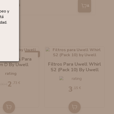
Añadir
peo y
tá
dad.
-30%
encias PA Para
Filtros Para Uwell Whirl
n D By Uwell
S2 (Pack 10) By Uwell
2
,73 €
,90 €
3
,15 €