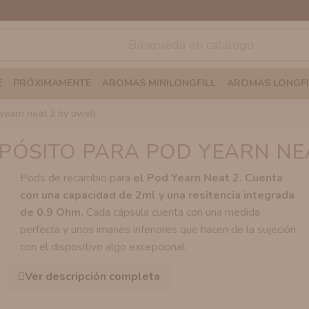
E
PRÓXIMAMENTE
AROMAS MINILONGFILL
AROMAS LONGFI
 yearn neat 2 by uwell
PÓSITO PARA POD YEARN NEA
Pods de recambio para
el Pod Yearn Neat 2. Cuenta
con una capacidad de 2ml y una resitencia integrada
de 0.9 Ohm.
Cada cápsula cuenta con una medida
perfecta y unos imanes inferiores que hacen de la sujeción
con el dispositivo algo excepcional.
Ver descripción completa