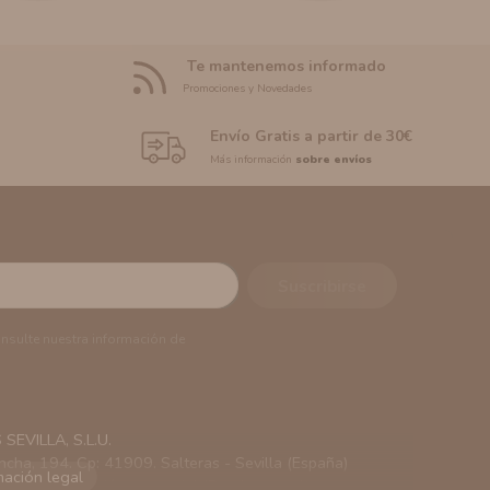
Te mantenemos informado
Promociones y Novedades
Envío Gratis a partir de 30€
Más información
sobre envíos
onsulte nuestra información de
EVILLA, S.L.U.
ncha, 194. Cp: 41909. Salteras - Sevilla (España)
viarle información comercial (Puede consultar como