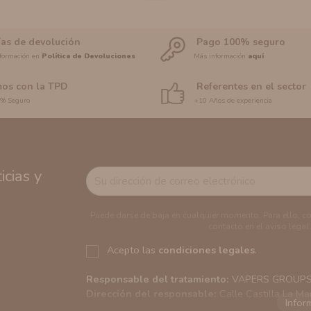
ías de devolución
Pago 100% seguro
formación en
Política de Devoluciones
Más información
aquí
os con la TPD
Referentes en el sector
0% Seguro
+10 Años de experiencia
cias y
Puede darse de baja en cualquier momento. Para ello, c
contacto en el aviso legal.
Acepto las
condiciones legales
.
Responsable del tratamiento:
VAPERS GROUPS S
Dirección del responsable:
Calle Castilla La Ma
Finalidad:
Sus datos serán usados para poder en