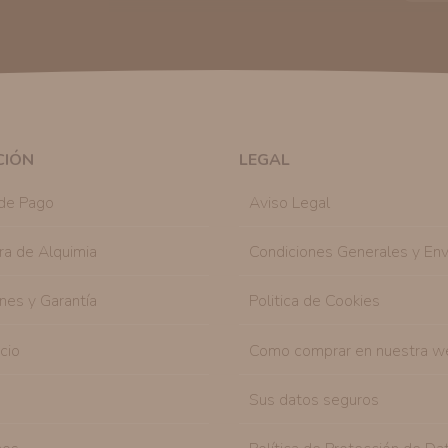
tratamos sus datos
aquí
).
Publicidad:
Solo le enviaremos publicidad con su
en nuestro sitio web nos permitirá mediante la re
similares a los artículos que ha adquirido. Puede 
en cualquier momento y de forma gratuita..
Legitimación:
Únicamente trataremos sus datos co
mediante la casilla correspondiente establecida al
CIÓN
LEGAL
Destinatarios:
Con carácter general, sólo el per
autorizado podrá tener conocimiento de la inform
de Pago
Aviso Legal
Derechos:
Tiene derecho a saber qué información 
como se explica en la información adicional dispo
ra de Alquimia
Condiciones Generales y Env
nes y Garantía
Politica de Cookies
icio
Como comprar en nuestra w
Sus datos seguros