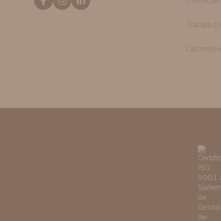
Contácte
Trabaja c
Las mejor