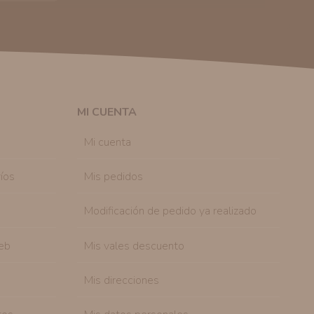
 autorización previa. No obstante, efectuar una compra
lación contractual informarle y ofrecerle promociones
solicitar la cancelación de comunicaciones comerciales
n su consentimiento previo, que podrá facilitarnos
 efecto.
MI CUENTA
sonal de nuestra entidad que esté debidamente
ación que le pedimos.
Mi cuenta
tenemos sobre usted, corregirla y eliminarla, tal y
nible en nuestra página web.
íos
Mis pedidos
Modificación de pedido ya realizado
eb
Mis vales descuento
Mis direcciones