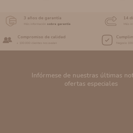
3 años de garantía
14 d
Más información
sobre garantía
Más in
Compromiso de calidad
Cumplim
+ 100.000 clientes nos avalan
Negocio 10
Infórmese de nuestras últimas noti
ofertas especiales