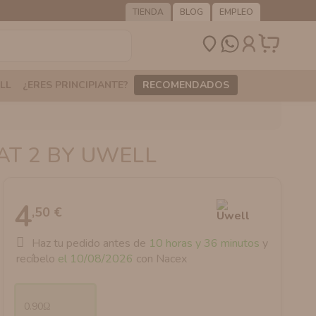
TIENDA
BLOG
EMPLEO
LL
¿ERES PRINCIPIANTE?
RECOMENDADOS
T 2 BY UWELL
4
,50 €
Haz tu pedido antes de
10 horas y 36 minutos
y
recíbelo
el 10/08/2026
con Nacex
0.90Ω