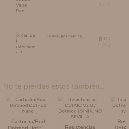
3,25 €
Kanibal (Mechanical...
8
,37 €
11,95 €
no te pierdas estos también...
Cartucho/Pod
Resi
Resistencias
Dotmod DotPod
DotAi