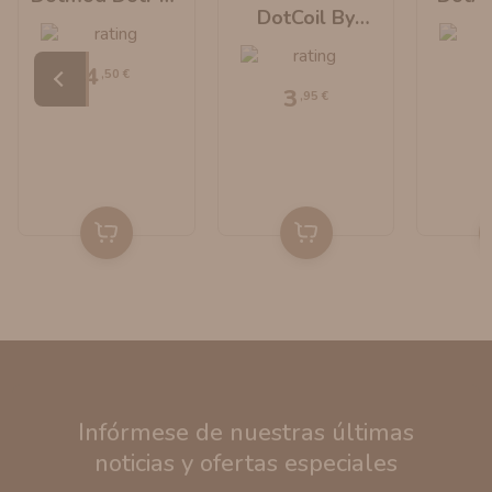
DotCoil By
Nano
D
Dotmod
4
,50 €
3
,95 €
Infórmese de nuestras últimas
noticias y ofertas especiales