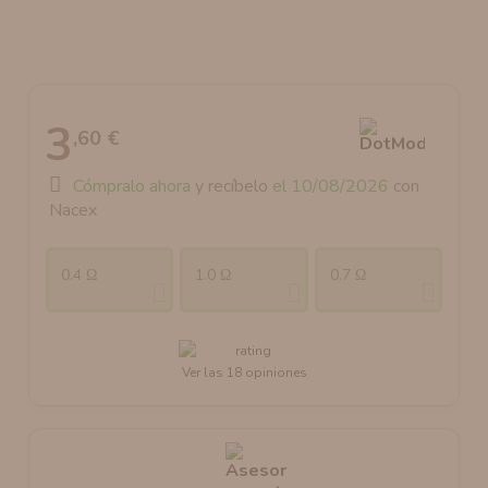
AROMANIC
ATOMIZADOR DEAD RABBIT RDA
RESISTENCIAS ARTESANALES RECOMENDADAS
ATOMIZADOR DEAD RABBIT RTA
3
,60 €
Cómpralo ahora
y recíbelo
el 10/08/2026
con
Nacex
0.4 Ω
1.0 Ω
0.7 Ω
Ver las 18 opiniones