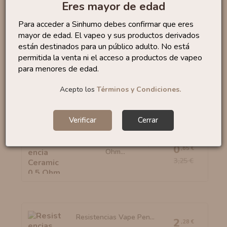
Eres mayor de edad
By...
3
,50 €
Para acceder a Sinhumo debes confirmar que eres
mayor de edad. El vapeo y sus productos derivados
están destinados para un público adulto. No está
permitida la venta ni el acceso a productos de vapeo
para menores de edad.
Resistencias BF
1
,61 €
Cubis/Aio...
2,30 €
Acepto los
Términos y Condiciones.
Verificar
Cerrar
Resistencia Ceramic 0,5
0
,65 €
Ohm...
3,25 €
Resistencias Vape Pen...
2
,28 €