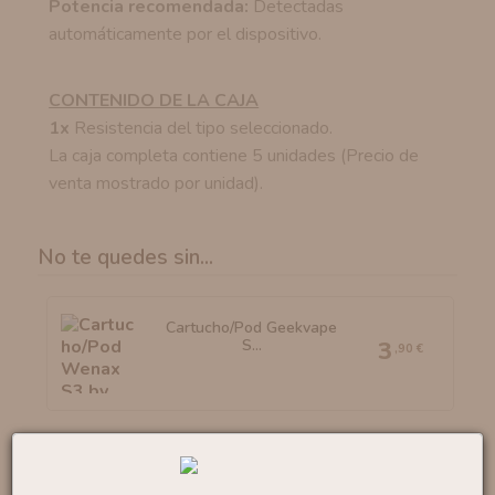
Potencia recomendada:
Detectadas
automáticamente por el dispositivo.
CONTENIDO DE LA CAJA
1x
Resistencia del tipo seleccionado.
La caja completa contiene 5 unidades (Precio de
venta mostrado por unidad).
No te quedes sin...
Cartucho/Pod Geekvape
S...
3
,90 €
Resistencias UB MAX V2