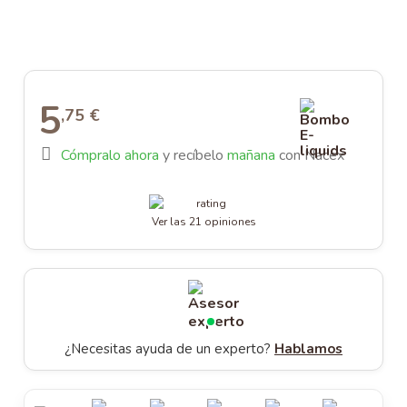
AROMANIC
ATOMIZADOR DEAD RABBIT RDA
RESISTENCIAS ARTESANALES RECOMENDADAS
ATOMIZADOR DEAD RABBIT RTA
5
,75 €
Cómpralo ahora
y recíbelo
mañana
con Nacex
Ver las 21 opiniones
¿Necesitas ayuda de un experto?
Hablamos