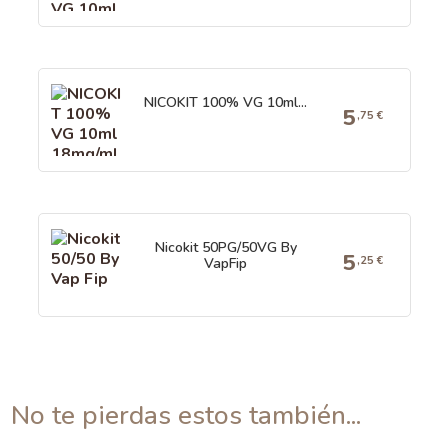
NICOKIT 100% VG 10ml...
5
,75 €
Nicokit 50PG/50VG By
5
,25 €
VapFip
no te pierdas estos también...