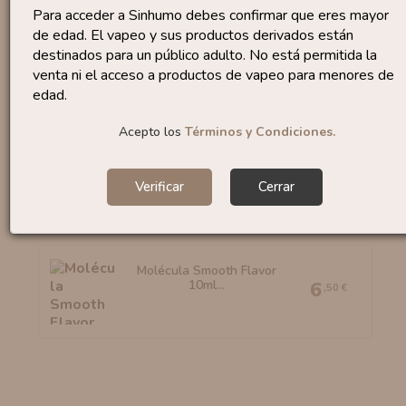
Molécula Acetyl Pyrazine...
Para acceder a Sinhumo debes confirmar que eres mayor
6
,50 €
de edad. El vapeo y sus productos derivados están
destinados para un público adulto. No está permitida la
venta ni el acceso a productos de vapeo para menores de
edad.
Acepto los
Términos y Condiciones.
Molécula Citrus Punch
10ml...
6
,50 €
Verificar
Cerrar
Molécula Smooth Flavor
10ml...
6
,50 €