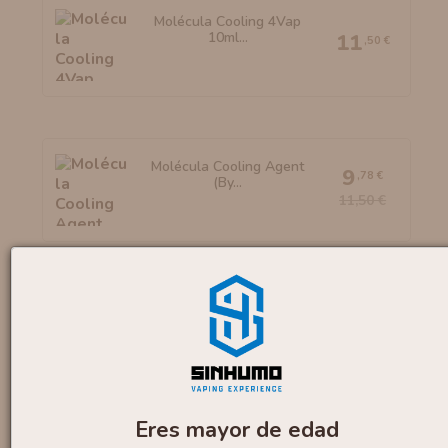
Molécula Cooling 4Vap
10ml...
11
,50 €
Molécula Cooling Agent
9
,78 €
(By...
11,50 €
Molécula Koolada 10ml
5
,53 €
By...
6,50 €
Eres mayor de edad