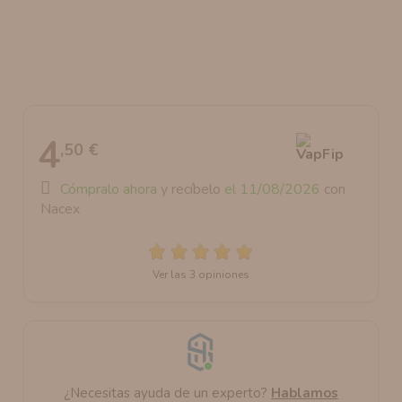
AROMANIC
ATOMIZADOR DEAD RABBIT RDA
RESISTENCIAS ARTESANALES RECOMENDADAS
ATOMIZADOR DEAD RABBIT RTA
4
,50 €
Cómpralo ahora
y recíbelo
el 11/08/2026
con
Nacex
Ver las 3 opiniones
¿Necesitas ayuda de un experto?
Hablamos