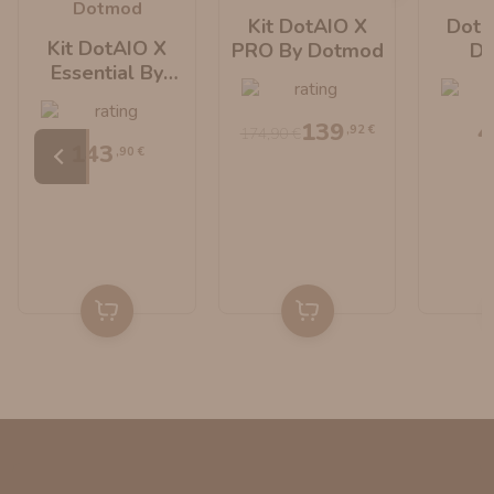
Kit DotAIO X
DotR
Kit DotAIO X
PRO By Dotmod
D
Essential By
Dotmod
139
4
,92 €
174,90 €
143
,90 €