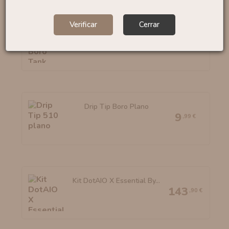
Verificar
Cerrar
Container X Boro Tank
(Camo...
69
,90 €
Drip Tip Boro Plano
9
,99 €
Kit DotAIO X Essential By...
143
,90 €