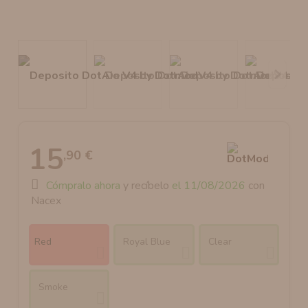
AROMANIC
ATOMIZADOR DEAD RABBIT RDA
RESISTENCIAS ARTESANALES RECOMENDADAS
ATOMIZADOR DEAD RABBIT RTA
15
,90 €
Cómpralo ahora
y recíbelo
el 11/08/2026
con
Nacex
Red
Royal Blue
Clear
Smoke