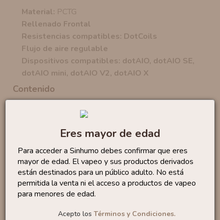
Material:
PCTG
Rellenado Frontal
Resistencias compatibles: DotCoils
Flujo de aire regulable
Dispositivos compatibles: dotAIO, dotAIO SE,
dotAIO mini, dotAIO V2, dotAIO X
Contenido
1 x
Deposito DotAio V4
1 x
Control de Flujo de Aire
Eres mayor de edad
Productos similares
Para acceder a Sinhumo debes confirmar que eres
mayor de edad. El vapeo y sus productos derivados
están destinados para un público adulto. No está
Container X Boro Tank...
permitida la venta ni el acceso a productos de vapeo
69
,90 €
para menores de edad.
Acepto los
Términos y Condiciones.