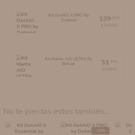
Kit DotAIO X PRO By
139
,92 €
Dotmod
174,90 €
Kit Manto AIO ULTRA By
31
,92 €
Rincoe
39,90 €
no te pierdas estos también...
-20%