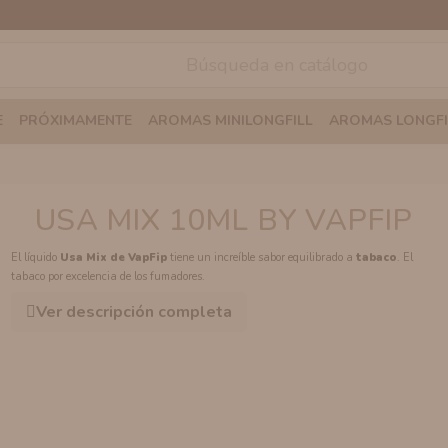
E
PRÓXIMAMENTE
AROMAS MINILONGFILL
AROMAS LONGFI
USA MIX 10ML BY VAPFIP
El líquido
Usa Mix de VapFip
tiene un increíble sabor
equilibrado a
tabaco
. El
tabaco por excelencia de los fumadores.
Ver descripción completa