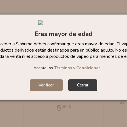
Eres mayor de edad
cceder a Sinhumo debes confirmar que eres mayor de edad. El va
ductos derivados están destinados para un público adulto. No es
da la venta ni el acceso a productos de vapeo para menores de e
Acepto los
Términos y Condiciones.
y VapFip
Fresa SNK 10ml By
Verificar
Cerrar
Habana 
VapFip
10m
5
,90 €