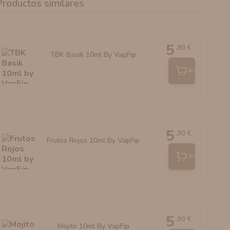
Productos similares
5
,90 €
TBK Basik 10ml By VapFip
Añadir
5
,90 €
Frutos Rojos 10ml By VapFip
Añadir
5
,90 €
Mojito 10ml By VapFip