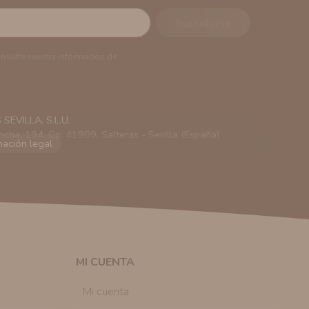
onsulte nuestra información de
EVILLA, S.L.U.
ncha, 194. Cp: 41909. Salteras - Sevilla (España)
viarle información comercial (Puede consultar como
 autorización previa. No obstante, efectuar una compra
lación contractual informarle y ofrecerle promociones
solicitar la cancelación de comunicaciones comerciales
n su consentimiento previo, que podrá facilitarnos
 efecto.
MI CUENTA
sonal de nuestra entidad que esté debidamente
ación que le pedimos.
Mi cuenta
tenemos sobre usted, corregirla y eliminarla, tal y
nible en nuestra página web.