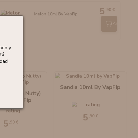
5
,90 €
Melon 10ml By VapFip
Añadir
peo y
tá
dad.
Sandia 10ml By VapFip
(Antiguo Nutty)
l By VapFip
5
,90 €
5
,90 €