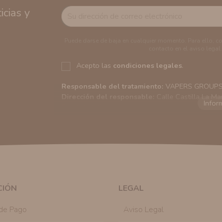
cias y
Puede darse de baja en cualquier momento. Para ello, c
contacto en el aviso legal.
Acepto las
condiciones legales
.
Responsable del tratamiento:
VAPERS GROUPS S
Dirección del responsable:
Calle Castilla La Ma
Finalidad:
Sus datos serán usados para poder en
tratamos sus datos
aquí
).
Publicidad:
Solo le enviaremos publicidad con su
en nuestro sitio web nos permitirá mediante la re
similares a los artículos que ha adquirido. Puede 
en cualquier momento y de forma gratuita..
Legitimación:
Únicamente trataremos sus datos co
mediante la casilla correspondiente establecida al
CIÓN
LEGAL
Destinatarios:
Con carácter general, sólo el per
autorizado podrá tener conocimiento de la inform
de Pago
Aviso Legal
Derechos:
Tiene derecho a saber qué información 
como se explica en la información adicional dispo