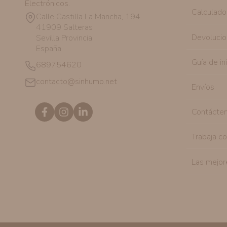
Electrónicos.
Calculado
Calle Castilla La Mancha, 194
41909 Salteras
Devolucio
Sevilla Provincia
España
Guía de in
689754620
contacto@sinhumo.net
Envíos
Contácte
Trabaja c
Las mejor