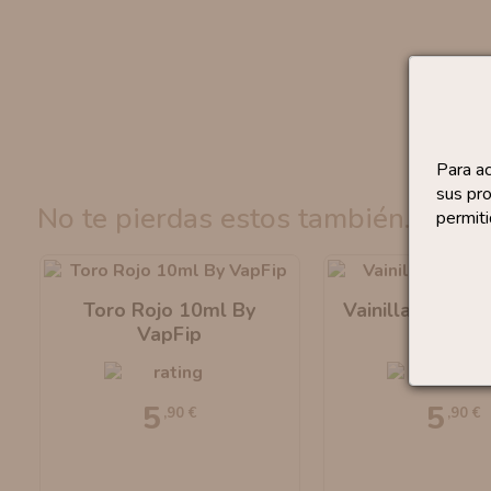
Para a
sus pro
no te pierdas estos también...
permiti
Toro Rojo 10ml By
Vainilla 10ml B
VapFip
5
5
,90 €
,90 €