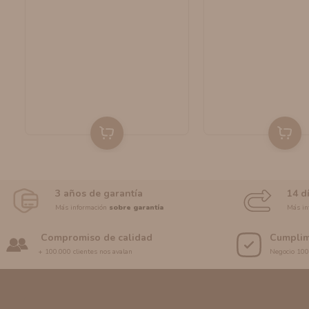
3 años de garantía
14 d
Más información
sobre garantía
Más in
Compromiso de calidad
Cumplim
+ 100.000 clientes nos avalan
Negocio 10