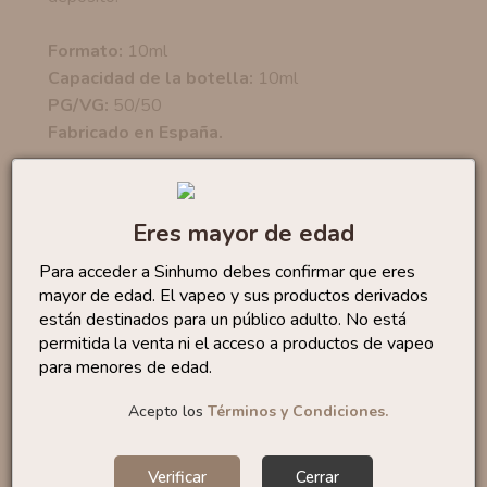
Formato:
10ml
Capacidad de la botella:
10ml
PG/VG:
50/50
Fabricado en España.
No te quedes sin...
Eres mayor de edad
Para acceder a Sinhumo debes confirmar que eres
TBK Basik 10ml By VapFip
5
mayor de edad. El vapeo y sus productos derivados
,90 €
están destinados para un público adulto. No está
permitida la venta ni el acceso a productos de vapeo
para menores de edad.
Acepto los
Términos y Condiciones.
Usa Mix 10ml By VapFip
5
,90 €
Verificar
Cerrar