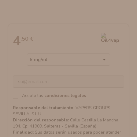
AROMANIC
ATOMIZADOR DEAD RABBIT RDA
RESISTENCIAS ARTESANALES RECOMENDADAS
ATOMIZADOR DEAD RABBIT RTA
4
,50 €
Acepto las
condiciones legales
Responsable del tratamiento:
VAPERS GROUPS
SEVILLA, S.L.U.
Dirección del responsable:
Calle Castilla La Mancha,
194. Cp: 41909. Salteras - Sevilla (España)
Finalidad:
Sus datos serán usados para poder atender