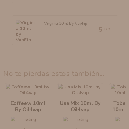
Virginia 10ml By VapFip
5
,90 €
no te pierdas estos también...
Coffeew 10ml
Usa Mix 10ml By
Tobac
By Oil4vap
Oil4vap
10ml B