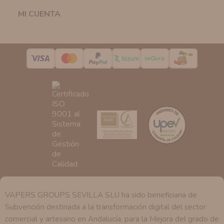
la casilla correspondiente establecida al efecto.
MI CUENTA

Destinatarios:
Con carácter general, sólo el personal
de nuestra entidad que esté debidamente autorizado
podrá tener conocimiento de la información que le
pedimos.
Derechos:
Tiene derecho a saber qué información
tenemos sobre usted, corregirla y eliminarla, tal y como
se explica en la información adicional disponible en
nuestra página web.
VAPERS GROUPS SEVILLA SLU ha sido beneficiaria de
Subvención destinada a la transformación digital del sector
comercial y artesano en Andalucía, para la Mejora del grado de