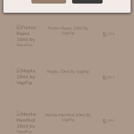
Frutos Rojos 10ml By
VapFip
5
,90 €
Mojito 10ml By VapFip
5
,90 €
Menta-Menthol 10ml By
VapFip
5
,90 €