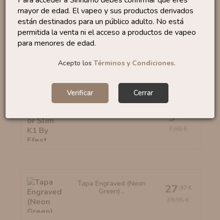
mayor de edad. El vapeo y sus productos derivados
están destinados para un público adulto. No está
permitida la venta ni el acceso a productos de vapeo
Pyrex Veco Tarot Nano /...
para menores de edad.
2
,45 €
3,50 €
Acepto los
Términos y Condiciones.
Verificar
Cerrar
Cargador Slim K1 By Efest
5
,53 €
7,90 €
Tapa Engraved (Neon
27
,97 €
Green)...
39,95 €