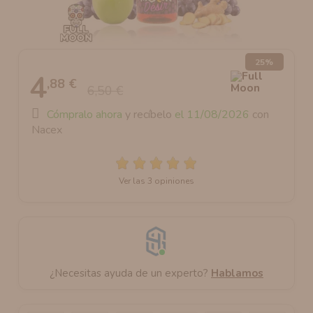
AROMANIC
ATOMIZADOR DEAD RABBIT RDA
RESISTENCIAS ARTESANALES RECOMENDADAS
ATOMIZADOR DEAD RABBIT RTA
25%
4
,88 €
6,50 €
Cómpralo ahora
y recíbelo
el 11/08/2026
con
Nacex
Ver las 3 opiniones
¿Necesitas ayuda de un experto?
Hablamos