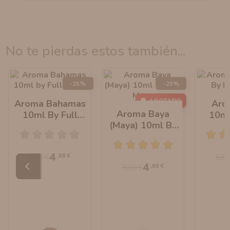
no te pierdas estos también...
-25%
-25%
AGOTADO
Aroma Bahamas
Aro
Aroma Baya
10ml By Full
10ml
(Maya) 10ml By
Moon
Full Moon
4
,88 €
6,50 €
6,50
4
,88 €
6,50 €