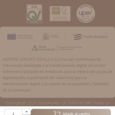
nuestra página web.
VAPERS GROUPS SEVILLA SLU ha sido beneficiaria de
Subvención destinada a la transformación digital del sector
comercial y artesano en Andalucía, para la Mejora del grado de
digitalización, implantación de soluciones para la
transformación digital y la mejora de la seguridad y fiabilidad
de los procesos.
Copyright © 2026 Sinhumo.net- CIF. B-90247388. Todos los
derechos reservados
Añadir al carrito