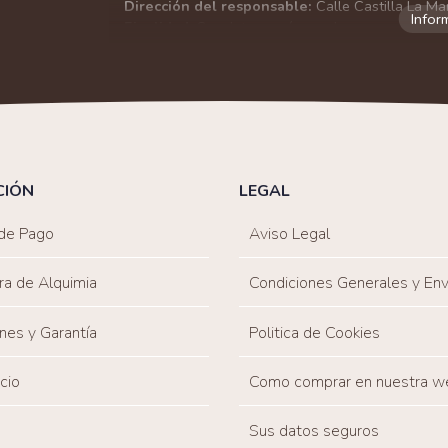
Dirección del responsable:
Calle Castilla La Ma
Finalidad:
Sus datos serán usados para poder en
tratamos sus datos
aquí
).
Publicidad:
Solo le enviaremos publicidad con su
en nuestro sitio web nos permitirá mediante la re
similares a los artículos que ha adquirido. Puede 
en cualquier momento y de forma gratuita..
Legitimación:
Únicamente trataremos sus datos co
mediante la casilla correspondiente establecida al
CIÓN
LEGAL
Destinatarios:
Con carácter general, sólo el per
autorizado podrá tener conocimiento de la inform
de Pago
Aviso Legal
Derechos:
Tiene derecho a saber qué información 
como se explica en la información adicional dispo
ra de Alquimia
Condiciones Generales y Env
nes y Garantía
Politica de Cookies
icio
Como comprar en nuestra w
Sus datos seguros