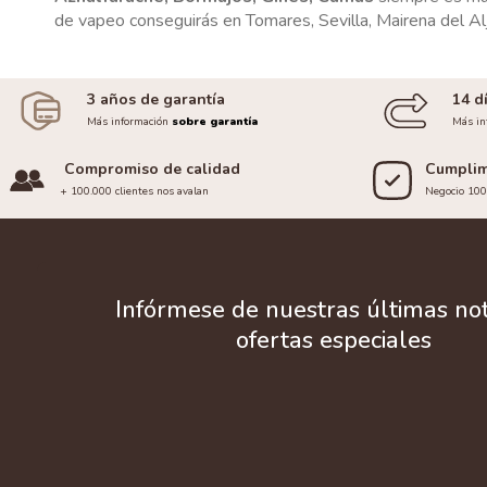
de vapeo conseguirás en Tomares, Sevilla, Mairena del Al
3 años de garantía
14 d
Más información
sobre garantía
Más in
Compromiso de calidad
Cumplim
+ 100.000 clientes nos avalan
Negocio 10
Infórmese de nuestras últimas noti
ofertas especiales