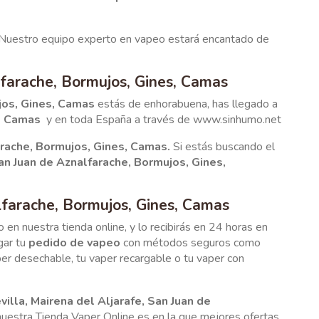
. Nuestro equipo experto en vapeo estará encantado de
lfarache, Bormujos, Gines, Camas
jos, Gines, Camas
estás de enhorabuena, has llegado a
s, Camas
y en toda España a través de www.sinhumo.net
arache, Bormujos, Gines, Camas.
Si estás buscando el
San Juan de Aznalfarache, Bormujos, Gines,
lfarache, Bormujos, Gines, Camas
n nuestra tienda online, y lo recibirás en 24 horas en
gar tu
pedido de vapeo
con métodos seguros como
per desechable, tu vaper recargable o tu vaper con
illa, Mairena del Aljarafe, San Juan de
 nuestra Tienda Vaper Online es en la que mejores ofertas