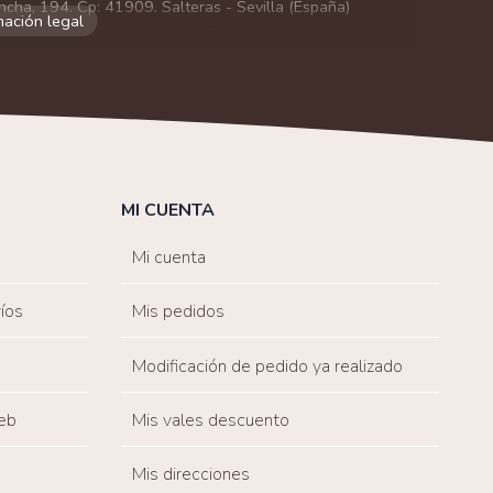
ncha, 194. Cp: 41909. Salteras - Sevilla (España)
viarle información comercial (Puede consultar como
 autorización previa. No obstante, efectuar una compra
lación contractual informarle y ofrecerle promociones
solicitar la cancelación de comunicaciones comerciales
n su consentimiento previo, que podrá facilitarnos
 efecto.
MI CUENTA
sonal de nuestra entidad que esté debidamente
ación que le pedimos.
Mi cuenta
tenemos sobre usted, corregirla y eliminarla, tal y
nible en nuestra página web.
íos
Mis pedidos
Modificación de pedido ya realizado
eb
Mis vales descuento
Mis direcciones