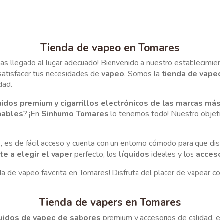
Tienda de vapeo en Tomares
¡has llegado al lugar adecuado! Bienvenido a nuestro establecimi
 satisfacer tus necesidades de
vapeo
. Somos la
tienda de vape
dad.
uidos premium y cigarrillos electrónicos de las marcas má
hables
? ¡En
Sinhumo Tomares
lo tenemos todo! Nuestro objeti
8
, es de fácil acceso y cuenta con un entorno cómodo para que disf
te a elegir el vaper
perfecto, los
líquidos
ideales y los
acces
a de vapeo favorita en Tomares! Disfruta del placer de vapear c
Tienda de vapers en Tomares
quidos de vapeo de sabores
premium y accesorios de calidad, 