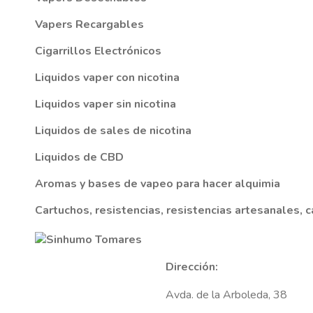
AROMANIC
ATOMIZADOR DEAD RABBIT RDA
Vapers Recargables
Cigarrillos Electrónicos
RESISTENCIAS ARTESANALES RECOMENDADAS
ATOMIZADOR DEAD RABBIT RTA
Liquidos vaper con nicotina
Liquidos vaper sin nicotina
Liquidos de sales de nicotina
Liquidos de CBD
Aromas y bases de vapeo para hacer alquimia
Cartuchos, resistencias, resistencias artesanales, c
Dirección:
Avda. de la Arboleda, 38