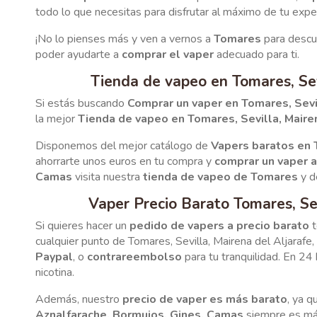
todo lo que necesitas para disfrutar al máximo de tu expe
¡No lo pienses más y ven a vernos a
Tomares
para descub
poder ayudarte a
comprar el vaper
adecuado para ti.
Tienda de vapeo en Tomares, Sev
Si estás buscando
Comprar un vaper en Tomares, Sevil
la mejor
Tienda de vapeo en Tomares, Sevilla, Maire
Disponemos del mejor catálogo de
Vapers baratos en
ahorrarte unos euros en tu compra y
comprar un vaper a
Camas
visita nuestra
tienda de vapeo de Tomares
y d
Vaper Precio Barato Tomares, Se
Si quieres hacer un
pedido de vapers a precio barato
t
cualquier punto de Tomares, Sevilla, Mairena del Aljarafe
Paypal
, o
contrareembolso
para tu tranquilidad. En 24
nicotina.
Además, nuestro
precio de vaper es más barato
, ya q
Aznalfarache, Bormujos, Gines, Camas
siempre es más