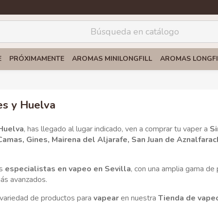
E
PRÓXIMAMENTE
AROMAS MINILONGFILL
AROMAS LONGFI
es y Huelva
 Huelva
, has llegado al lugar indicado, ven a comprar tu vaper a
S
amas, Gines, Mairena del Aljarafe, San Juan de Aznalfarach
os
especialistas en vapeo en Sevilla
, con una amplia gama de 
más avanzados.
 variedad de productos para
vapear
en nuestra
Tienda de vapeo