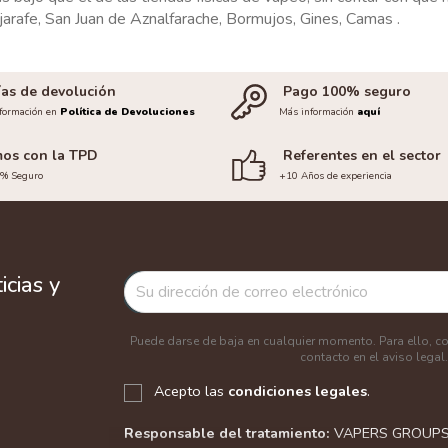
jarafe, San Juan de Aznalfarache, Bormujos, Gines, Camas .
ías de devolución
Pago 100% seguro
formación en
Política de Devoluciones
Más información
aquí
os con la TPD
Referentes en el sector
0% Seguro
+10 Años de experiencia
cias y
Puede darse de baja en cualquier momento. Para ello, c
contacto en el aviso legal.
Acepto las
condiciones legales
.
Responsable del tratamiento:
VAPERS GROUPS S