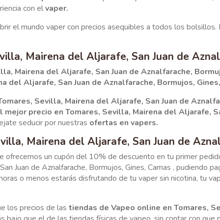
riencia con el
vaper.
rir el mundo vaper con precios asequibles a todos los bolsillos
illa, Mairena del Aljarafe, San Juan de Azna
la, Mairena del Aljarafe, San Juan de Aznalfarache, Bormu
na del Aljarafe, San Juan de Aznalfarache, Bormujos, Gine
 Tomares,
Sevilla, Mairena del Aljarafe, San Juan de Aznalf
l mejor precio en
Tomares,
Sevilla, Mairena del Aljarafe, 
ejate seducir por nuestras
ofertas en vapers.
villa, Mairena del Aljarafe, San Juan de Azna
e ofrecemos un cupón del 10% de descuento en tu primer pedido e
, San Juan de Aznalfarache, Bormujos, Gines, Camas , pudiendo pa
 horas o menos estarás disfrutando de tu vaper sin nicotina, tu va
ue los precios de las
tiendas de Vapeo online en Tomares, Sev
 bajo que el de las tiendas físicas de vapeo, sin contar con que