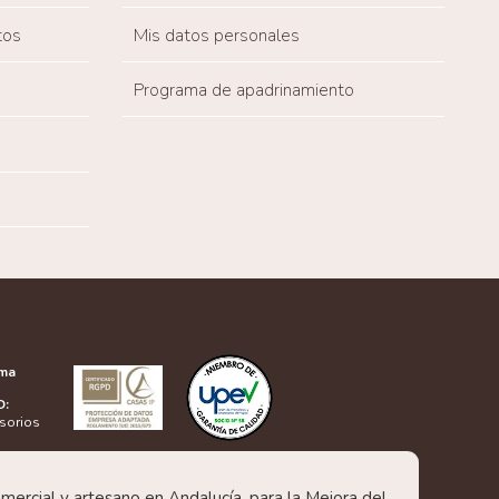
tos
Mis datos personales
Programa de apadrinamiento
rma
D:
esorios
rcial y artesano en Andalucía, para la Mejora del