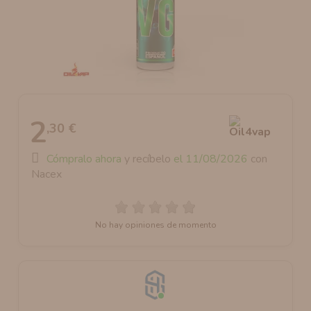
AROMANIC
ATOMIZADOR DEAD RABBIT RDA
RESISTENCIAS ARTESANALES RECOMENDADAS
ATOMIZADOR DEAD RABBIT RTA
2
,30 €
Cómpralo ahora
y recíbelo
el 11/08/2026
con
Nacex
No hay opiniones de momento