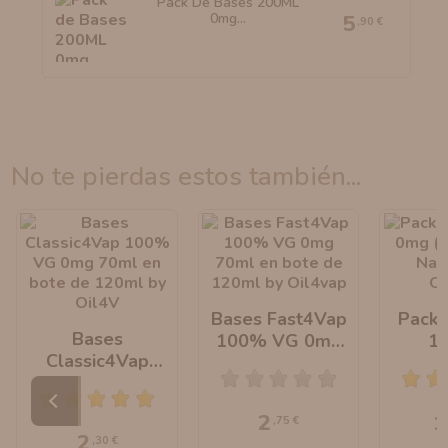
Pack De Bases 200ML
0mg...
5
,90 €
no te pierdas estos también...
Bases Fast4Vap
Pack 
Bases
100% VG 0mg
1
Classic4Vap
70ml En Bote
(Mac
100% VG 0mg
De 120ml By
Natu
70ml En Bote
Oil4vap
Oi
2
1
,75 €
De 120ml By
2
,30 €