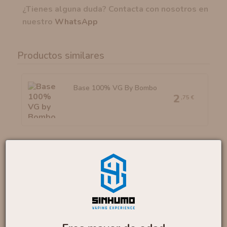
¿Tienes alguna duda? Contacta con nosotros en
nuestro
WhatsApp
Productos similares
Base 100% VG By Bombo
2
,75 €
Bases Classic4Vap 100%
VG...
2
,30 €