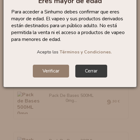
Eres mayor de edad
Bases Fast4Vap 100% VG
0mg...
2
,75 €
Para acceder a Sinhumo debes confirmar que eres
mayor de edad. El vapeo y sus productos derivados
están destinados para un público adulto. No está
permitida la venta ni el acceso a productos de vapeo
para menores de edad.
Pack De Bases 1L 0mg...
Acepto los
Términos y Condiciones.
13
,90 €
Verificar
Cerrar
Pack De Bases 500ML
0mg...
9
,90 €