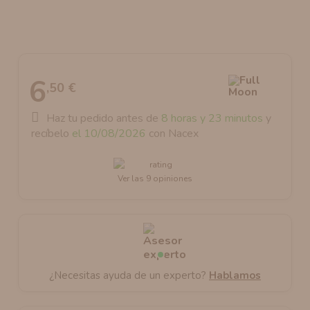
AROMANIC
ATOMIZADOR DEAD RABBIT RDA
RESISTENCIAS ARTESANALES RECOMENDADAS
ATOMIZADOR DEAD RABBIT RTA
6
,50 €
Haz tu pedido antes de
8 horas y 23 minutos
y
recíbelo
el 10/08/2026
con Nacex
Ver las 9 opiniones
¿Necesitas ayuda de un experto?
Hablamos