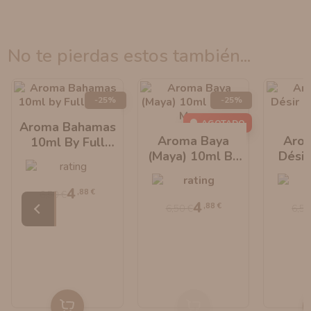
no te pierdas estos también...
-25%
-25%
AGOTADO
Aroma Bahamas
Aroma Baya
Aro
10ml By Full
(Maya) 10ml By
Désir
Moon
Full Moon
Ful
4
,88 €
6,50 €
4
,88 €
6,50 €
6,50