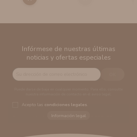
Infórmese de nuestras últimas
noticias y ofertas especiales
Puede darse de baja en cualquier momento. Para ello, consulte
nuestra información de contacto en el aviso legal.
Acepto las
condiciones legales
.
Responsable del tratamiento:
VAPERS GROUPS
SEVILLA, S.L.U.
Dirección del responsable:
Calle Castilla La Mancha,
194. Cp: 41909. Salteras - Sevilla (España)