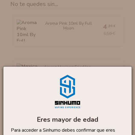
No te quedes sin...
Aroma Pink 10ml By Full
4
,88 €
Moon
6,50 €
Aroma Mexican Fried Ice...
16
,90 €
Aroma Merengue 10ml By
4
,88 €
OIL4VAP
Eres mayor de edad
6,50 €
Para acceder a Sinhumo debes confirmar que eres