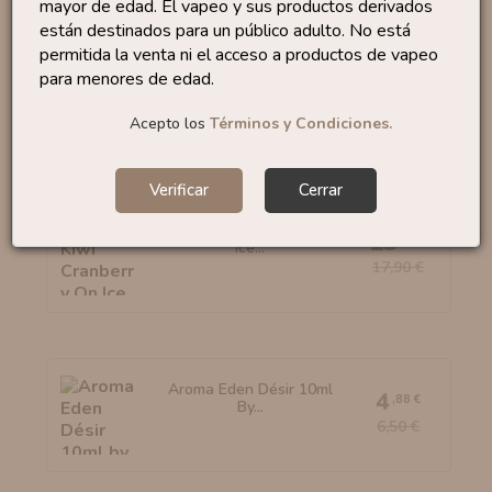
mayor de edad. El vapeo y sus productos derivados
están destinados para un público adulto. No está
permitida la venta ni el acceso a productos de vapeo
Aroma Ice Fuji Apple
para menores de edad.
30ml...
16
,95 €
Acepto los
Términos y Condiciones.
Verificar
Cerrar
Aroma Kiwi Cranberry On
13
,43 €
Ice...
17,90 €
Aroma Eden Désir 10ml
4
,88 €
By...
6,50 €