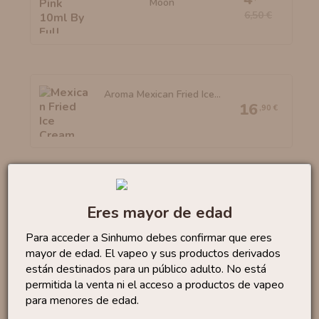
Moon
6,50 €
Aroma Mexican Fried Ice...
16
,90 €
Aroma Merengue 10ml By
4
,88 €
Eres mayor de edad
OIL4VAP
6,50 €
Para acceder a Sinhumo debes confirmar que eres
mayor de edad. El vapeo y sus productos derivados
están destinados para un público adulto. No está
permitida la venta ni el acceso a productos de vapeo
para menores de edad.
Aroma Ice Fuji Apple
30ml...
16
,95 €