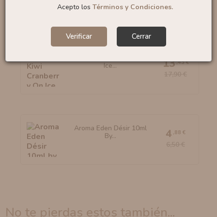
Acepto los
Términos y Condiciones.
Verificar
Cerrar
Aroma Kiwi Cranberry On
13
,43 €
Ice...
17,90 €
Aroma Eden Désir 10ml
4
,88 €
By...
6,50 €
no te pierdas estos también...