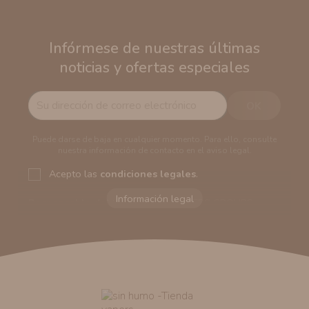
Infórmese de nuestras últimas
noticias y ofertas especiales
Puede darse de baja en cualquier momento. Para ello, consulte
nuestra información de contacto en el aviso legal.
Acepto las
condiciones legales
.
Responsable del tratamiento:
VAPERS GROUPS
SEVILLA, S.L.U.
Dirección del responsable:
Calle Castilla La Mancha,
194. Cp: 41909. Salteras - Sevilla (España)
Finalidad:
Sus datos serán usados para poder enviarle
información comercial (Puede consultar como tratamos
sus datos
aquí
).
Publicidad:
Solo le enviaremos publicidad con su