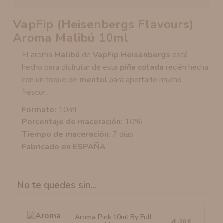
VapFip (Heisenbergs Flavours)
Aroma Malibú 10ml
El aroma
Malibú
de
VapFip Heisenbergs
está
hecho para disfrutar de esta
piña colada
recién hecha
con un toque de
mentol
para aportarle mucho
frescor.
Formato:
10ml
Porcentaje de maceración:
10%
Tiempo de maceración:
7 días
Fabricado en ESPAÑA
No te quedes sin...
Aroma Pink 10ml By Full
4
,88 €