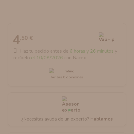
AROMANIC
ATOMIZADOR DEAD RABBIT RDA
RESISTENCIAS ARTESANALES RECOMENDADAS
ATOMIZADOR DEAD RABBIT RTA
4
,50 €
Haz tu pedido antes de
6 horas y 26 minutos
y
recíbelo
el 10/08/2026
con Nacex
Ver las 6 opiniones
¿Necesitas ayuda de un experto?
Hablamos