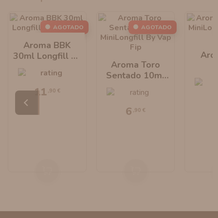
AGOTADO
AGOTADO
Aroma BBK
Aro
30ml Longfill By
Aroma Toro
Vap Fip
Sentado 10ml
MiniLo
MiniLongfill By
Va
11
,90 €
Vap Fip
6
,90 €